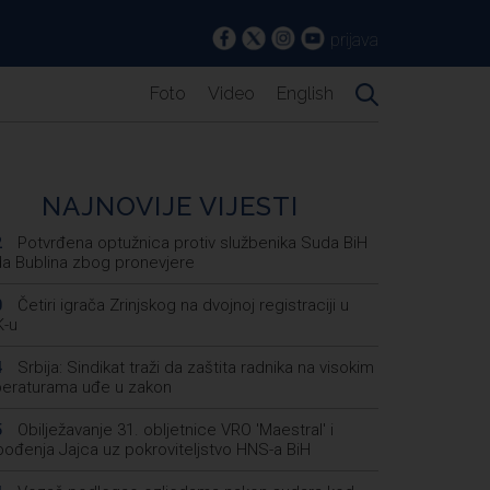
prijava
Foto
Video
English
NAJNOVIJE VIJESTI
Potvrđena optužnica protiv službenika Suda BiH
2
a Bublina zbog pronevjere
Četiri igrača Zrinjskog na dvojnoj registraciji u
0
-u
Srbija: Sindikat traži da zaštita radnika na visokim
4
eraturama uđe u zakon
Obilježavanje 31. obljetnice VRO 'Maestral' i
5
bođenja Jajca uz pokroviteljstvo HNS-a BiH