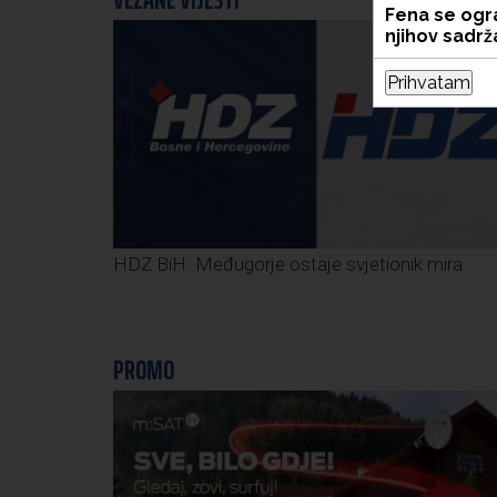
VEZANE VIJESTI
Fena se ogra
njihov sadrža
Prihvatam
HDZ BiH: Međugorje ostaje svjetionik mira
PROMO