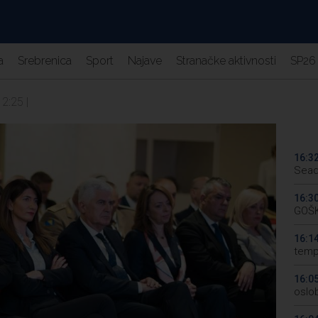
a
Srebrenica
Sport
Najave
Stranačke aktivnosti
SP26
12:25 |
16:3
Sead
16:3
GOŠK
16:1
temp
16:0
oslo