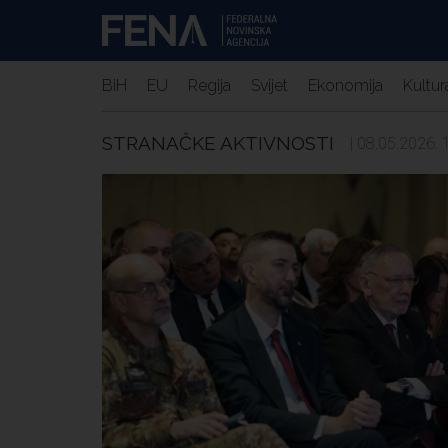
BiH
EU
Regija
Svijet
Ekonomija
Kultur
STRANAČKE AKTIVNOSTI
| 08.05.2026. 