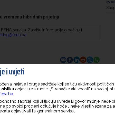
05.08
Saop
u vremenu hibridnih prijetnji
FENA servisa. Za više informacija o načinu i
eting@fena.ba
.
e i uvjeti
ćenja, najave i druge sadržaje koji se tiču aktivnosti politički
 obliku
objavljuje u rubrici „Stranačke aktivnosti" na svojoj int
ena.ba
.
odnosno sadržaji koji uključuju uvrede ili govor mržnje, neće bit
e po svojoj procjeni odlučuje hoće li neke vijesti vezane za a
jekata objavljivati i u generalnom servisu.