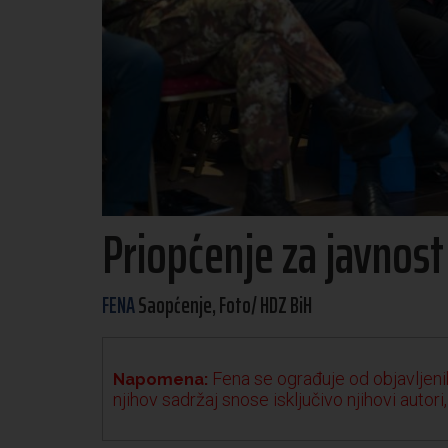
Priopćenje za javnos
FENA
Saopćenje, Foto/ HDZ BiH
Fena se ograđuje od objavljenih
Napomena:
njihov sadržaj snose isključivo njihovi autori,