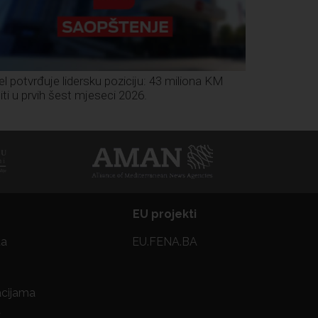
el potvrđuje lidersku poziciju: 43 miliona KM
iti u prvih šest mjeseci 2026.
EU projekti
ta
EU.FENA.BA
acijama
a