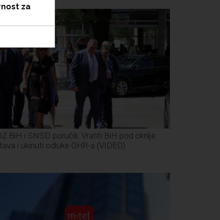
rnost za
Z BiH i SNSD poručili: Vratiti BiH pod okrilje
tava i ukinuti odluke OHR-a (VIDEO)