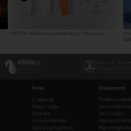
HONOR telefoni s poklonima u m:tel ponudi
m:t
dob
Fena
Dokumenti
O agenciji
Politika kvalite
Misija i vizija
Javne nabavke
Kontakt
Javni oglasi
Uslovi korištenja
Pristup inform
Izjava o privatnosti
Plan integritet