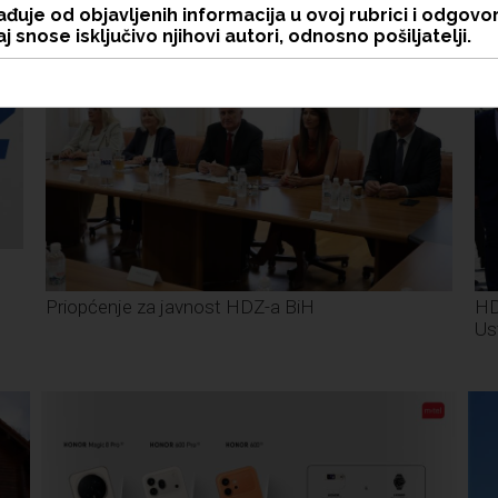
đuje od objavljenih informacija u ovoj rubrici i odgovo
j snose isključivo njihovi autori, odnosno pošiljatelji.
Priopćenje za javnost HDZ-a BiH
HD
Us