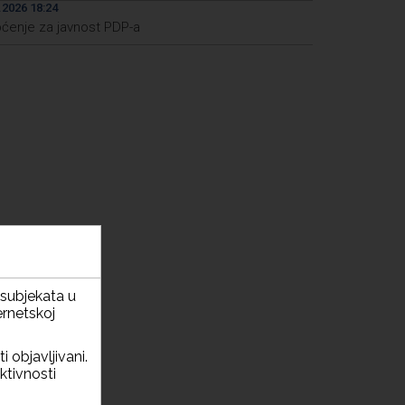
.2026 18:24
ćenje za javnost PDP-a
h subjekata u
ernetskoj
i objavljivani.
ktivnosti