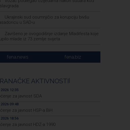
Vozač podlegao ozljedama nakon sudara kod
4
slavgrada
Ukrajinski sud osumnjičio za korupciju bivšu
1
sadoricu u SAD-u
Završeno je ovogodišnje izdanje Mladifesta koje
1
upilo mlade iz 73 zemlje svijeta
Toplotni val primorao Rumuniju i Mađarsku na
8
 štednje električne energije
fena.news
fena.biz
MUP ŽZH-a nabavio 15 novih vozila
3
Vlada FBiH - 530.000 KM za oblast kulture i
7
RANAČKE AKTIVNOSTI
|
a, te vjerske institucije
.2026 12:35
ćenje za javnost SDA
.2026 09:48
pćenje za javnost HSP-a BiH
.2026 18:56
pćenje za javnost HDZ-a 1990