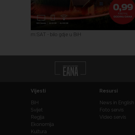
m:SAT - bilo gdje u BiH
Vijesti
Resursi
BiH
News in English
Svijet
Foto servis
Regija
Video servis
Ekonomija
Kultura