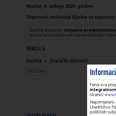
Mostar, 8. svibnja 2026. godine
Otpornost institucija ključna za sigurnost 
Sadržaj dostupan
isključivo pretplatnicima
uslovima korištenja servisa kontaktirajte
mark
(FENA) R. G.
Početna
>
Stranačke aktivnosti
Informacij
HDZ BIH
Fena sva priop
integralnom
stranici
www.f
Neprimjereni, 
Uredništvo Fen
političkih sub