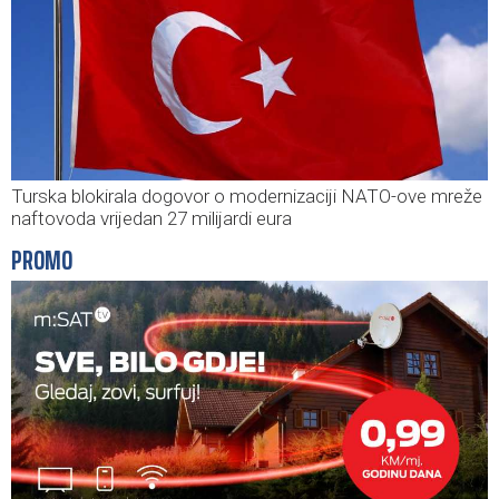
Turska blokirala dogovor o modernizaciji NATO-ove mreže
naftovoda vrijedan 27 milijardi eura
PROMO