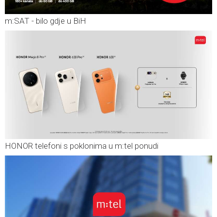
m:SAT - bilo gdje u BiH
HONOR telefoni s poklonima u m:tel ponudi