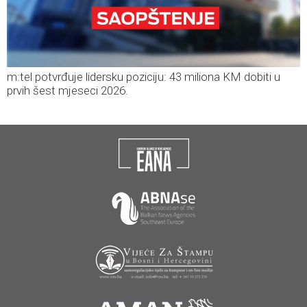
m:tel potvrđuje lidersku poziciju: 43 miliona KM dobiti u
prvih šest mjeseci 2026.