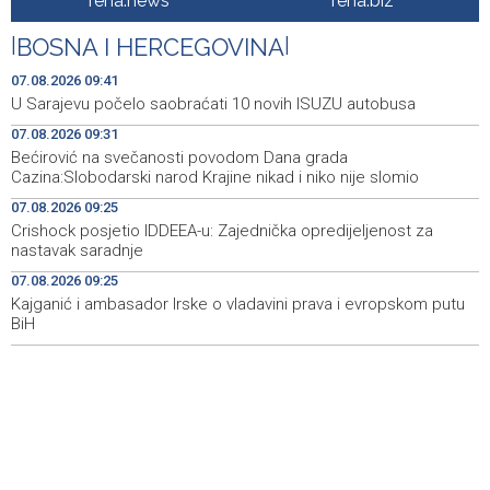
fena.news
fena.biz
Juli donio rast turističkog prometa u KS - Više od 112
09:53
hiljada gostiju i 241 hiljada noćenja
|
BOSNA I HERCEGOVINA
|
Njemačka tvrdi da avioni parkirani na aerodromu Halle
09:48
07.08.2026 09:41
nisu imali municiju
U Sarajevu počelo saobraćati 10 novih ISUZU autobusa
07.08.2026 09:31
U Sarajevu počelo saobraćati 10 novih ISUZU autobusa
09:41
Bećirović na svečanosti povodom Dana grada
Cazina:Slobodarski narod Krajine nikad i niko nije slomio
Crnogorska vlada pokazala je da poštuje Hrvatsku
09:32
07.08.2026 09:25
Bećirović na svečanosti povodom Dana grada
09:31
Crishock posjetio IDDEEA-u: Zajednička opredijeljenost za
Cazina:Slobodarski narod Krajine nikad i niko nije slomio
nastavak saradnje
07.08.2026 09:25
'Gastro Livno 2026.' okupit će domaće ugostitelje i
09:27
proizvođače
Kajganić i ambasador Irske o vladavini prava i evropskom putu
BiH