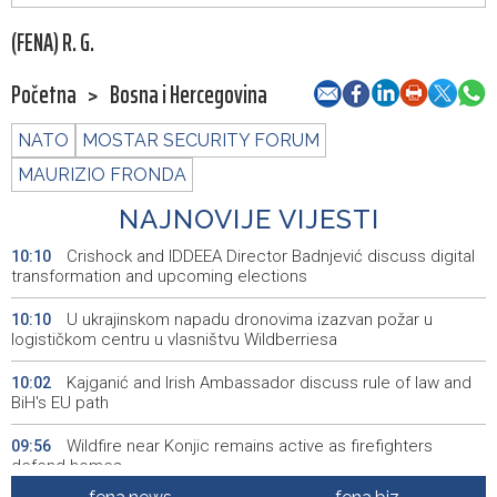
(FENA) R. G.
Početna
>
Bosna i Hercegovina
NATO
MOSTAR SECURITY FORUM
MAURIZIO FRONDA
NAJNOVIJE VIJESTI
Crishock and IDDEEA Director Badnjević discuss digital
10:10
transformation and upcoming elections
U ukrajinskom napadu dronovima izazvan požar u
10:10
logističkom centru u vlasništvu Wildberriesa
Kajganić and Irish Ambassador discuss rule of law and
10:02
BiH's EU path
Wildfire near Konjic remains active as firefighters
09:56
defend homes