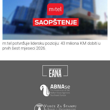
m:tel potvrđuje lidersku poziciju: 43 miliona KM dobiti u
prvih šest mjeseci 2026.