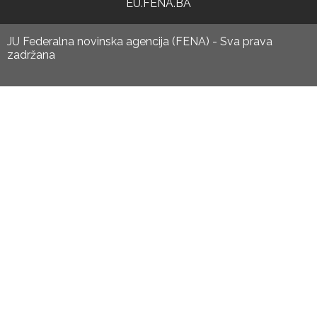
EU.FENA.BA
JU Federalna novinska agencija (FENA) - Sva prava
zadržana