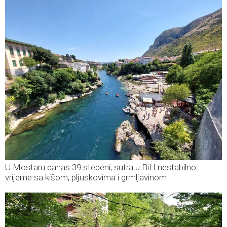
U Mostaru danas 39 stepeni, sutra u BiH nestabilno
vrijeme sa kišom, pljuskovima i grmljavinom