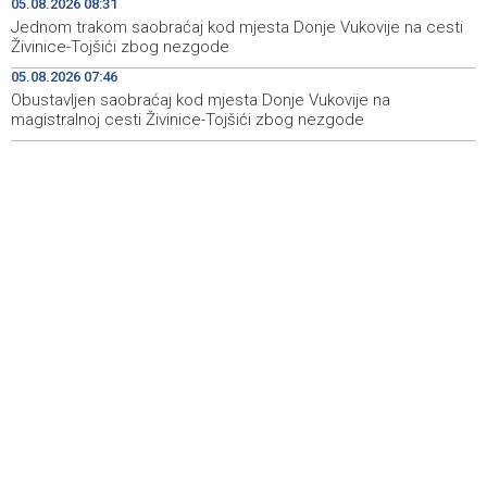
05.08.2026 08:31
'Šetnica kulture' nastavljena modnom revijom i
19:12
Jednom trakom saobraćaj kod mjesta Donje Vukovije na cesti
predstavljanjem kozmetike
Živinice-Tojšići zbog nezgode
05.08.2026 07:46
Prosecutor's Office indicts former Court of BiH
19:05
employee for alleged embezzlement
Obustavljen saobraćaj kod mjesta Donje Vukovije na
magistralnoj cesti Živinice-Tojšići zbog nezgode