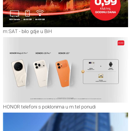
m:SAT - bilo gdje u BiH
HONOR telefoni s poklonima u m:tel ponudi