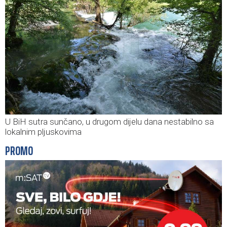
U BiH sutra sunčano, u drugom dijelu dana nestabilno sa
lokalnim pljuskovima
PROMO