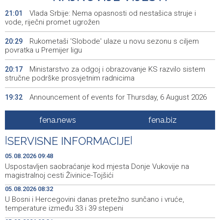
Vlada Srbije: Nema opasnosti od nestašica struje i
21:01
vode, riječni promet ugrožen
Rukometaši 'Slobode' ulaze u novu sezonu s ciljem
20:29
povratka u Premijer ligu
Ministarstvo za odgoj i obrazovanje KS razvilo sistem
20:17
stručne podrške prosvjetnim radnicima
Announcement of events for Thursday, 6 August 2026
19:32
Rise in electric scooter injuries among children; Biloš:
19:26
fena.news
fena.biz
Head and facial injuries most common
|
SERVISNE INFORMACIJE
|
Ministarstvo saobraćaja KS: Uskoro javna nabavka za
19:25
obnovu mosta u ulici Ive Andrića
05.08.2026 09:48
Uspostavljen saobraćanje kod mjesta Donje Vukovije na
Pomozi.ba pomaže Gazi - Od početka 2026. podijeljeno
19:15
magistralnoj cesti Živinice-Tojšići
40.000 toplih obroka, u augustu nove aktivnosti
05.08.2026 08:32
U Bosni i Hercegovini danas pretežno sunčano i vruće,
Conference on representation of constituent peoples
19:12
temperature između 33 i 39 stepeni
and Others in BiH institutions on August 7