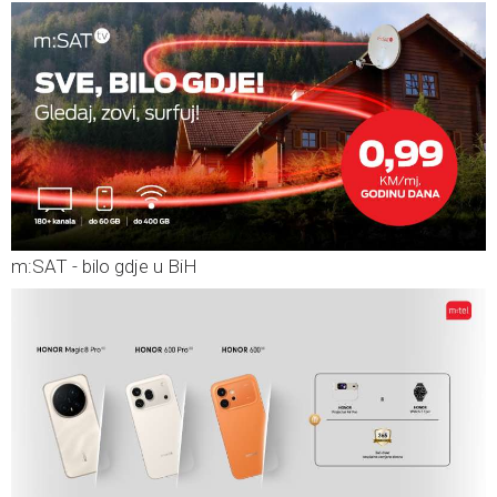
m:SAT - bilo gdje u BiH