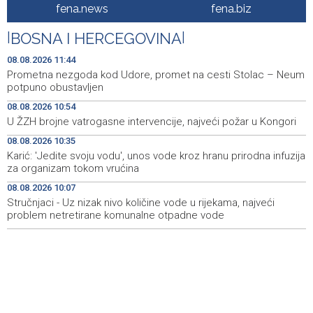
Ivana Žabnog, ima ozlijeđenih
fena.news
fena.biz
Prometna nezgoda kod Udore, promet na cesti Stolac
11:44
|
BOSNA I HERCEGOVINA
|
– Neum potpuno obustavljen
08.08.2026 11:44
'ELVIS, moj komšija' najbolji muzički dokumentarni film na
11:27
Prometna nezgoda kod Udore, promet na cesti Stolac – Neum
City film festu u Niškoj Banji
potpuno obustavljen
08.08.2026 10:54
Zračna luka Split rekordna u Hrvatskoj sa 770 tisuća
11:16
U ŽZH brojne vatrogasne intervencije, najveći požar u Kongori
putnika u srpnju
08.08.2026 10:35
Svečani doček Zelenskog u Beogradu, u fokusu
11:09
Karić: 'Jedite svoju vodu', unos vode kroz hranu prirodna infuzija
razgovora odnosi Srbije i Ukrajine
za organizam tokom vrućina
08.08.2026 10:07
U ŽZH brojne vatrogasne intervencije, najveći požar u
10:54
Kongori
Stručnjaci - Uz nizak nivo količine vode u rijekama, najveći
problem netretirane komunalne otpadne vode