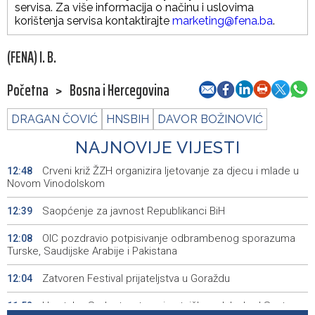
servisa. Za više informacija o načinu i uslovima
korištenja servisa kontaktirajte
marketing@fena.ba
.
(FENA) I. B.
Početna
>
Bosna i Hercegovina
DRAGAN ČOVIĆ
HNSBIH
DAVOR BOŽINOVIĆ
NAJNOVIJE VIJESTI
Crveni križ ŽZH organizira ljetovanje za djecu i mlade u
12:48
Novom Vinodolskom
Saopćenje za javnost Republikanci BiH
12:39
OIC pozdravio potpisivanje odbrambenog sporazuma
12:08
Turske, Saudijske Arabije i Pakistana
Zatvoren Festival prijateljstva u Goraždu
12:04
Hrvatska: Sudar teretnog i putničkog vlaka kod Svetog
11:52