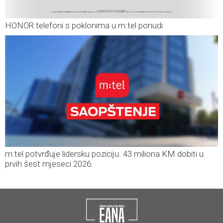
HONOR telefoni s poklonima u m:tel ponudi
m:tel potvrđuje lidersku poziciju: 43 miliona KM dobiti u
prvih šest mjeseci 2026.