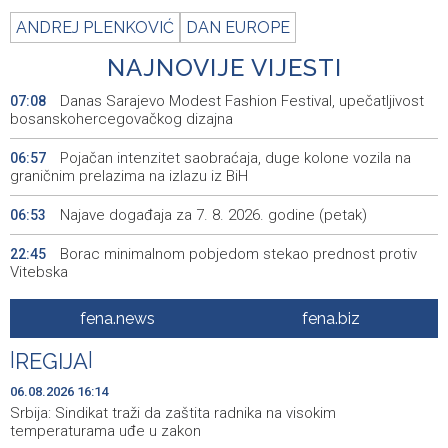
ANDREJ PLENKOVIĆ
DAN EUROPE
NAJNOVIJE VIJESTI
Danas Sarajevo Modest Fashion Festival, upečatljivost
07:08
bosanskohercegovačkog dizajna
Pojačan intenzitet saobraćaja, duge kolone vozila na
06:57
graničnim prelazima na izlazu iz BiH
Najave događaja za 7. 8. 2026. godine (petak)
06:53
Borac minimalnom pobjedom stekao prednost protiv
22:45
Vitebska
Bacačice kugle Bešlija i Baručija bez plasmana u finale
21:54
fena.news
fena.biz
juniorskog SP-a
|
REGIJA
|
Počeo memorijalni turnir 'Streetball Tomislavgrad 2026.
20:36
Branimir Mašić Bani'
06.08.2026 16:14
Srbija: Sindikat traži da zaštita radnika na visokim
Na Vilsonovom šetalištu u Sarajevu predstavljeno 50
20:26
temperaturama uđe u zakon
luksuznih i sportskih automobila