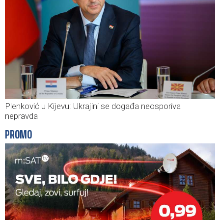
Plenković u Kijevu: Ukrajini se događa neosporiva
nepravda
PROMO