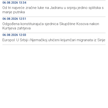
06.08.2026 13:34
Od tri najveće zračne luke na Jadranu u srpnju jedino splitska s
Announcement of events for Friday, 7 August 2026
20:01
manje putnika
Drugi Festival bakri okupio mještane i posjetitelje kod
19:55
06.08.2026 12:51
Livna
Odgođena konstituirajuća sjednica Skupštine Kosova nakon
Kurtijeva zahtjeva
Novi Travnik receives first direct EU funding for UNESCO
19:45
06.08.2026 12:03
heritage project
Europol: U Srbiji i Njemačkoj uhićeni krijumčari migranata iz Sirije