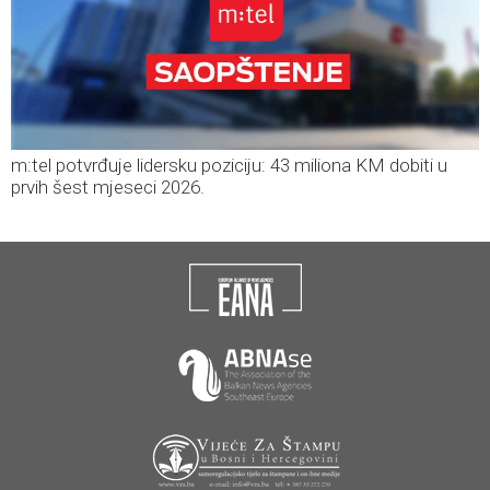
m:tel potvrđuje lidersku poziciju: 43 miliona KM dobiti u
prvih šest mjeseci 2026.