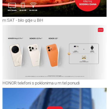
m:SAT - bilo gdje u BiH
HONOR telefoni s poklonima u m:tel ponudi