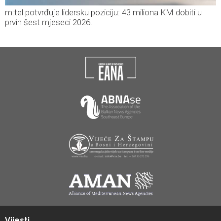
m:tel potvrđuje lidersku poziciju: 43 miliona KM dobiti u
prvih šest mjeseci 2026.
Vijesti