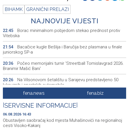
BIHAMK
GRANIČNI PRELAZI
NAJNOVIJE VIJESTI
Borac minimalnom pobjedom stekao prednost protiv
22:45
Vitebska
Bacačice kugle Bešlija i Baručija bez plasmana u finale
21:54
juniorskog SP-a
Počeo memorijalni turnir 'Streetball Tomislavgrad 2026.
20:36
Branimir Mašić Bani'
Na Vilsonovom šetalištu u Sarajevu predstavljeno 50
20:26
luksuznih i sportskih automobila
fena.news
fena.biz
Announcement of events for Friday, 7 August 2026
20:01
|
SERVISNE INFORMACIJE
|
Drugi Festival bakri okupio mještane i posjetitelje kod
19:55
Livna
06.08.2026 16:43
Obustavljen saobraćaj kod mjesta Muhašinovići na regionalnoj
Novi Travnik receives first direct EU funding for UNESCO
19:45
cesti Visoko-Kakanj