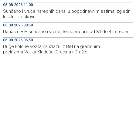
heritage project
06.08.2026 11:00
Sunčano i vruće narednih dana, u popodnevnim satima izgledni
Crishock: OHR maintains an open dialogue with all
19:33
lokalni pljuskovi
political stakeholders in BiH
06.08.2026 08:59
Velika nagrada Britanije ostaje u MotoGP kalendaru do
19:32
Danas u BiH sunčano i vruće, temperature od 34 do 41 stepen
2028. godine
06.08.2026 06:50
Duge kolone vozila na izlazu iz BiH na graničnim
Španska krajnja ljevica i desnica ujedinjene protiv
19:29
Maroka kao suorganizatora SP 2030.
prelazima Velika Kladuša, Gradina i Orašje