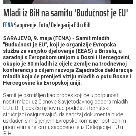
Mladi iz BiH na samitu 'Budućnost je EU'
FENA
Saopćenje, Foto/ Delegacija EU u BiH
SARAJEVO, 9. maja (FENA) - Samit mladih
"Budućnost je EU", koji je organizije Evropska
služba za vanjsko djelovanje (EEAS) u Briselu, u
saradnji s Evropskom unijom u Bosni i Hercegovini,
okupio je 80 mladih iz cijele zemlje na trodnevnoj
konferenciji s ciljem razvoja Zajedničke deklaracije
mladih koja će prenijeti viziju mladih o putu Bosne i
Hercegovine ka Evropskoj uniji.
Samit je osmišljen kao proces koji će u potpunosti
nositi mladi, uz članove Savjetodavnog odbora mladih
EU u BiH, dok će njihov rad podržati i tematski
stručnjaci osiguravajući da sadržaj dokumenta bude
usklađen s mišljenjem Evropske komisije i potrebnim
prioritetima reformi, saopćeno je iz Delegacije EU u
BiH.