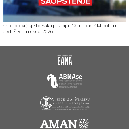
m:tel potvrđuje lidersku poziciju: 43 miliona KM dobiti u
prvih šest mjeseci 2026.