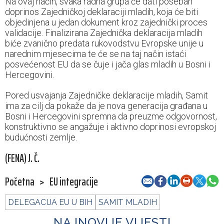
Na ovaj način, svaka radna grupa će dati poseban
doprinos Zajedničkoj deklaraciji mladih, koja će biti
objedinjena u jedan dokument kroz zajednički proces
validacije. Finalizirana Zajednička deklaracija mladih
biće zvanično predata rukovodstvu Evropske unije u
narednim mjesecima te će se na taj način istaći
posvećenost EU da se čuje i jača glas mladih u Bosni i
Hercegovini.
Pored usvajanja Zajedničke deklaracije mladih, Samit
ima za cilj da pokaže da je nova generacija građana u
Bosni i Hercegovini spremna da preuzme odgovornost,
konstruktivno se angažuje i aktivno doprinosi evropskoj
budućnosti zemlje.
(FENA) J. Č.
Početna
>
EU integracije
DELEGACIJA EU U BIH
SAMIT MLADIH
NAJNOVIJE VIJESTI