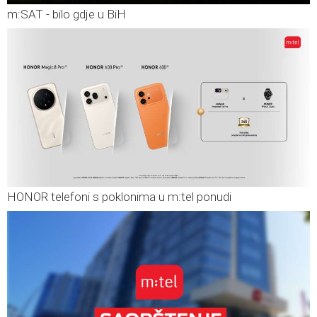
m:SAT - bilo gdje u BiH
HONOR telefoni s poklonima u m:tel ponudi