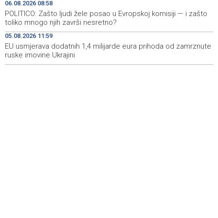
06.08.2026 08:58
Izraelske snage izvode nova rušenja u južnom Libanu
12:21
POLITICO: Zašto ljudi žele posao u Evropskoj komisiji — i zašto
toliko mnogo njih završi nesretno?
Mještani Kola prikupili 3.000 KM za 'Kuću nade' u
11:51
05.08.2026 11:59
Mostaru
EU usmjerava dodatnih 1,4 milijarde eura prihoda od zamrznute
ruske imovine Ukrajini