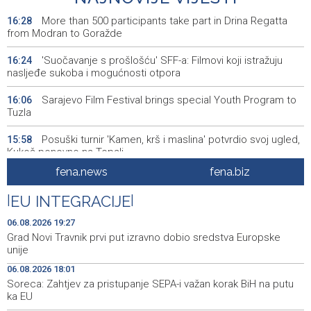
More than 500 participants take part in Drina Regatta
16:28
from Modran to Goražde
'Suočavanje s prošlošću' SFF-a: Filmovi koji istražuju
16:24
nasljeđe sukoba i mogućnosti otpora
Sarajevo Film Festival brings special Youth Program to
16:06
Tuzla
Posuški turnir 'Kamen, krš i maslina' potvrdio svoj ugled,
15:58
Kukoč ponovno na Topali
fena.news
fena.biz
Priopćenje za javnost HDZ 1990
15:40
|
EU INTEGRACIJE
|
Pentagon pozvao američke odbrambene firme da
14:53
ubrzaju proizvodnju oružja usred iscrpljenih zaliha
06.08.2026 19:27
Grad Novi Travnik prvi put izravno dobio sredstva Europske
Svečano otvoren 26. Cazin Grand Prix, staza 'Krajiška
14:39
unije
zmija' ponovo okupila ljubitelje motosporta
06.08.2026 18:01
Soreca: Zahtjev za pristupanje SEPA-i važan korak BiH na putu
Mostar Jazz Fest 2026. od 23. do 25. kolovoza donosi
13:20
ka EU
tri večeri vrhunske glazbe