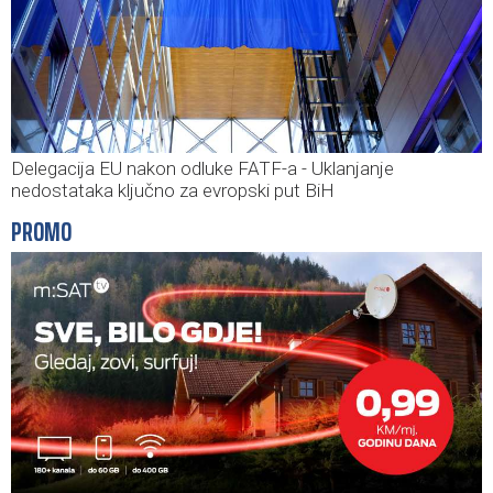
Delegacija EU nakon odluke FATF-a - Uklanjanje
nedostataka ključno za evropski put BiH
PROMO