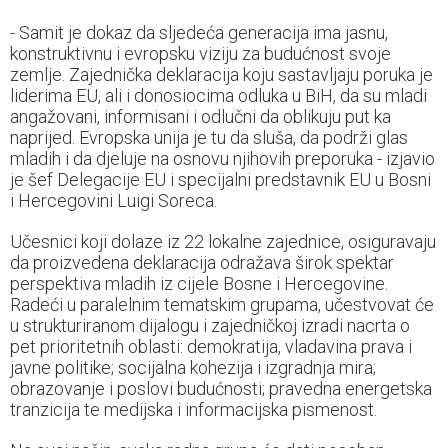
- Samit je dokaz da sljedeća generacija ima jasnu,
konstruktivnu i evropsku viziju za budućnost svoje
zemlje. Zajednička deklaracija koju sastavljaju poruka je
liderima EU, ali i donosiocima odluka u BiH, da su mladi
angažovani, informisani i odlučni da oblikuju put ka
naprijed. Evropska unija je tu da sluša, da podrži glas
mladih i da djeluje na osnovu njihovih preporuka - izjavio
je šef Delegacije EU i specijalni predstavnik EU u Bosni
i Hercegovini Luigi Soreca.
Učesnici koji dolaze iz 22 lokalne zajednice, osiguravaju
da proizvedena deklaracija odražava širok spektar
perspektiva mladih iz cijele Bosne i Hercegovine.
Radeći u paralelnim tematskim grupama, učestvovat će
u strukturiranom dijalogu i zajedničkoj izradi nacrta o
pet prioritetnih oblasti: demokratija, vladavina prava i
javne politike; socijalna kohezija i izgradnja mira;
obrazovanje i poslovi budućnosti; pravedna energetska
tranzicija te medijska i informacijska pismenost.