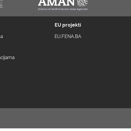
EU projekti
ta
EU.FENA.BA
acijama
a