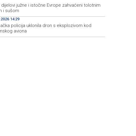
i dijelovi južne i istočne Evrope zahvaćeni tolotnim
m i sušom
.2026 14:29
ačka policija uklonila dron s eksplozivom kod
inskog aviona