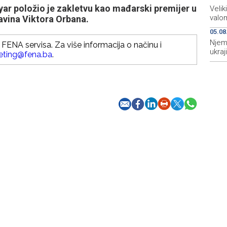
r položio je zakletvu kao mađarski premijer u
Velik
valo
avina Viktora Orbana.
05.08
Njem
FENA servisa. Za više informacija o načinu i
ukraj
eting@fena.ba
.