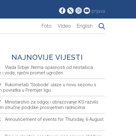
prijava
Foto
Video
English
NAJNOVIJE VIJESTI
Vlada Srbije: Nema opasnosti od nestašica
1
e i vode, riječni promet ugrožen
Rukometaši 'Slobode' ulaze u novu sezonu s
9
m povratka u Premijer ligu
Ministarstvo za odgoj i obrazovanje KS razvilo
7
em stručne podrške prosvjetnim radnicima
Announcement of events for Thursday, 6 August
2