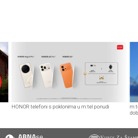
HONOR telefoni s poklonima u m:tel ponudi
m:t
dob