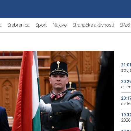
a
Srebrenica
Sport
Najave
Stranačke aktivnosti
SP26
21:0
struj
20:2
cilje
20:1
sist
19:3
2026