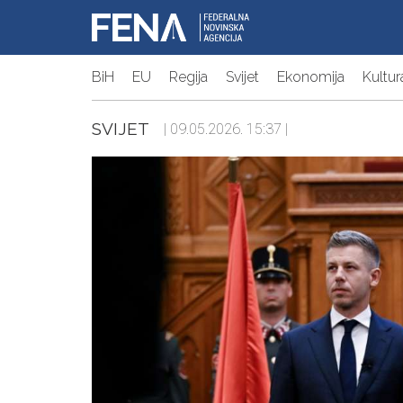
BiH
EU
Regija
Svijet
Ekonomija
Kultur
SVIJET
| 09.05.2026. 15:37 |