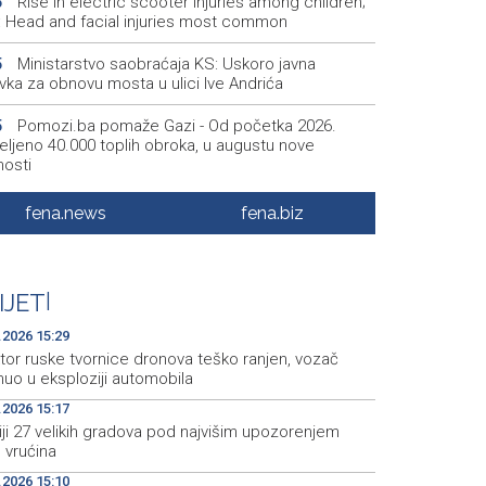
Rise in electric scooter injuries among children;
6
š: Head and facial injuries most common
Ministarstvo saobraćaja KS: Uskoro javna
5
vka za obnovu mosta u ulici Ive Andrića
Pomozi.ba pomaže Gazi - Od početka 2026.
5
eljeno 40.000 toplih obroka, u augustu nove
nosti
Conference on representation of constituent
2
fena.news
fena.biz
es and Others in BiH institutions on August 7
'Šetnica kulture' nastavljena modnom revijom i
2
stavljanjem kozmetike
IJET
|
Prosecutor's Office indicts former Court of BiH
5
.2026 15:29
oyee for alleged embezzlement
tor ruske tvornice dronova teško ranjen, vozač
nuo u eksploziji automobila
.2026 15:17
liji 27 velikih gradova pod najvišim upozorenjem
 vrućina
.2026 15:10