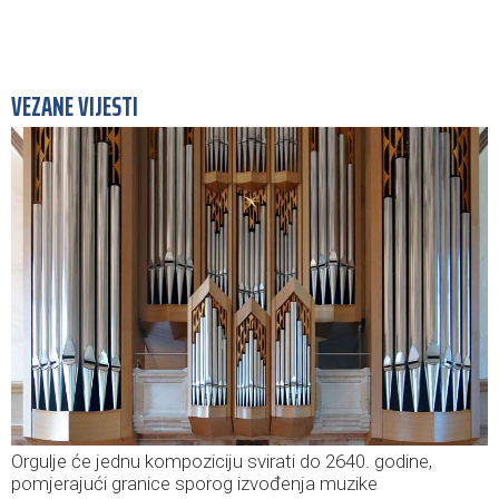
VEZANE VIJESTI
Orgulje će jednu kompoziciju svirati do 2640. godine,
pomjerajući granice sporog izvođenja muzike