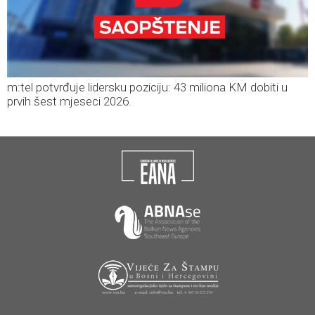
m:tel potvrđuje lidersku poziciju: 43 miliona KM dobiti u
prvih šest mjeseci 2026.