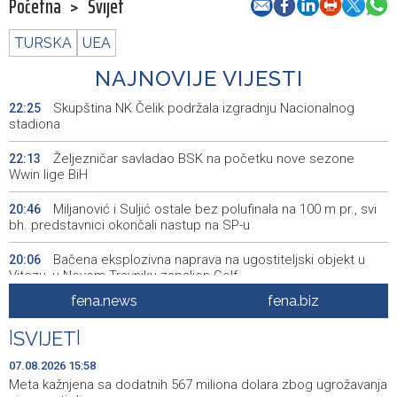
Početna
>
Svijet
TURSKA
UEA
NAJNOVIJE VIJESTI
Skupština NK Čelik podržala izgradnju Nacionalnog
22:25
stadiona
Željezničar savladao BSK na početku nove sezone
22:13
Wwin lige BiH
Miljanović i Suljić ostale bez polufinala na 100 m pr., svi
20:46
bh. predstavnici okončali nastup na SP-u
Bačena eksplozivna naprava na ugostiteljski objekt u
20:06
Vitezu, u Novom Travniku zapaljen Golf
fena.news
fena.biz
Galerija ULUPUBiH otvara novu izlagačku sezonu,
20:01
predstavlja novi izlagački program
|
SVIJET
|
Faris Dževahirić novi nogometaš Veleža
19:44
07.08.2026 15:58
Meta kažnjena sa dodatnih 567 miliona dolara zbog ugrožavanja
Announcement of events for Saturday, 8 August 2026
19:21