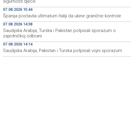
sigurnosti djece
07.08.2026 15:44
Rudari Milanovića ubijedili da ode kući, Memčić se već
19:10
Španija postavila ultimatum Italiji da ukine granične kontrole
ponovo vratio u jamu 'Raspotočje'
07.08.2026 14:38
Sarajevo Film Festival presents Kinoscope and
19:03
Saudijska Arabija, Turska i Pakistan potpisali sporazum o
Kinoscope Surreal programs
zajedničkoj odbrani
07.08.2026 14:14
Najave događaja za 8. 8. 2026. godine (subota)
19:00
Saudijska Arabija, Pakistan i Turska potpisali vojni sporazum