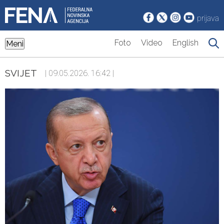
prijava
Foto
Video
English
Meni
SVIJET
| 09.05.2026. 16:42 |