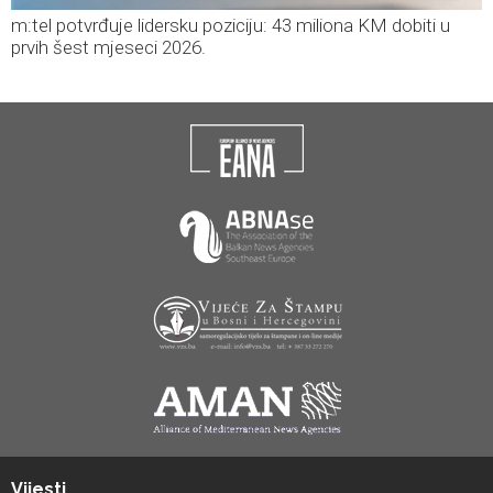
m:tel potvrđuje lidersku poziciju: 43 miliona KM dobiti u
prvih šest mjeseci 2026.
Vijesti