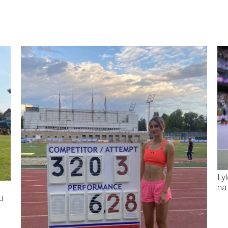
Ly
na
u