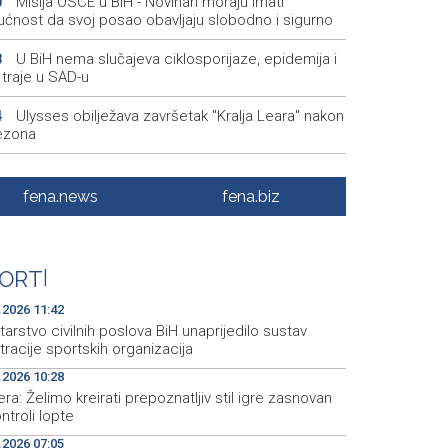
Misija OSCE u BiH - Novinari moraju imati
0
ćnost da svoj posao obavljaju slobodno i sigurno
U BiH nema slučajeva ciklosporijaze, epidemija i
8
 traje u SAD-u
Ulysses obilježava završetak "Kralja Leara" nakon
4
ezona
Sjeverna Koreja ispalila neidentifikovani projektil
7
a moru
fena.news
fena.biz
Sunčano i vruće narednih dana, u popodnevnim
0
a izgledni lokalni pljuskovi
ORT
|
Dvije bivše iranske nogometašice 'ponosne' na
8
anje australskog državljanstva
.2026 11:42
tarstvo civilnih poslova BiH unaprijedilo sustav
tracije sportskih organizacija
.2026 10:28
ra: Želimo kreirati prepoznatljiv stil igre zasnovan
ntroli lopte
.2026 07:05