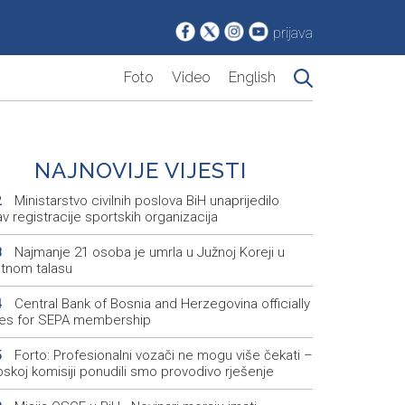
prijava
Foto
Video
English
NAJNOVIJE VIJESTI
Ministarstvo civilnih poslova BiH unaprijedilo
2
v registracije sportskih organizacija
Najmanje 21 osoba je umrla u Južnoj Koreji u
8
otnom talasu
Central Bank of Bosnia and Herzegovina officially
4
ies for SEPA membership
Forto: Profesionalni vozači ne mogu više čekati –
5
skoj komisiji ponudili smo provodivo rješenje