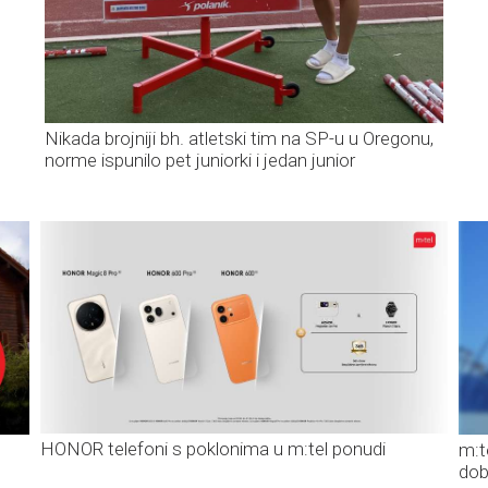
Nikada brojniji bh. atletski tim na SP-u u Oregonu,
norme ispunilo pet juniorki i jedan junior
HONOR telefoni s poklonima u m:tel ponudi
m:t
dob