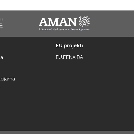
EU projekti
ta
EU.FENA.BA
acijama
a