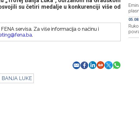
 „Trofej Banja Luka“, održanom na Gradskom
Emina
osvojili su četiri medalje u konkurenciji više od
plasm
05.08
Ruko
FENA servisa. Za više informacija o načinu i
povra
eting@fena.ba
.
 BANJA LUKE