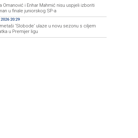
 Omanović i Enhar Mahmić nisu uspjeli izboriti
an u finale juniorskog SP-a
.2026 20:29
metaši 'Slobode' ulaze u novu sezonu s ciljem
tka u Premijer ligu