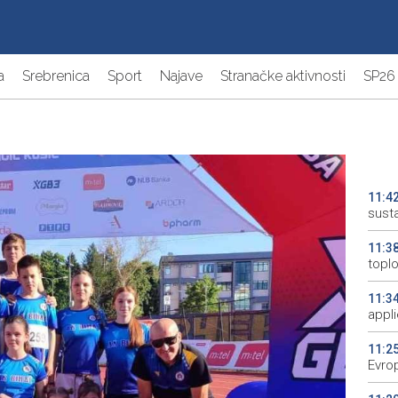
a
Srebrenica
Sport
Najave
Stranačke aktivnosti
SP26
11:4
susta
11:3
topl
11:3
appl
11:2
Evrop