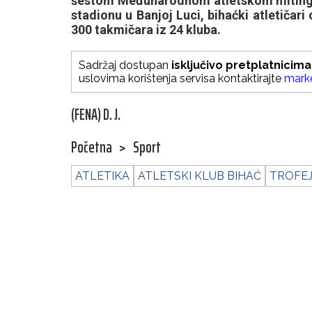
šestom Međunarodnom atletskom mitingu
stadionu u Banjoj Luci, bihaćki atletičari 
300 takmičara iz 24 kluba.
Sadržaj dostupan
isključivo pretplatnicima
uslovima korištenja servisa kontaktirajte
mark
(FENA) D. J.
Početna
>
Sport
ATLETIKA
ATLETSKI KLUB BIHAĆ
TROFEJ