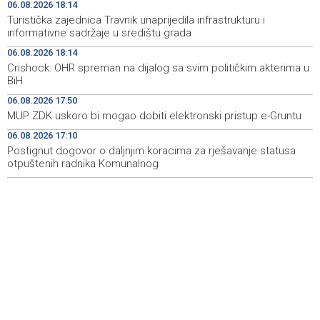
Livna
06.08.2026 18:14
Turistička zajednica Travnik unaprijedila infrastrukturu i
Novi Travnik receives first direct EU funding for UNESCO
19:45
informativne sadržaje u središtu grada
heritage project
06.08.2026 18:14
Crishock: OHR spreman na dijalog sa svim političkim akterima u
Crishock: OHR maintains an open dialogue with all
19:33
BiH
political stakeholders in BiH
06.08.2026 17:50
Velika nagrada Britanije ostaje u MotoGP kalendaru do
19:32
MUP ZDK uskoro bi mogao dobiti elektronski pristup e-Gruntu
2028. godine
06.08.2026 17:10
Postignut dogovor o daljnjim koracima za rješavanje statusa
Španska krajnja ljevica i desnica ujedinjene protiv
19:29
Maroka kao suorganizatora SP 2030.
otpuštenih radnika Komunalnog