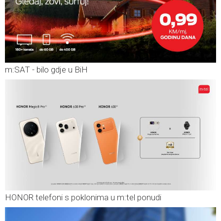
m:SAT - bilo gdje u BiH
HONOR telefoni s poklonima u m:tel ponudi