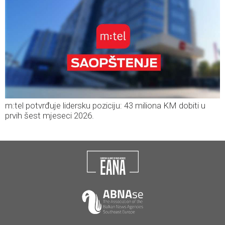
m:tel potvrđuje lidersku poziciju: 43 miliona KM dobiti u
prvih šest mjeseci 2026.