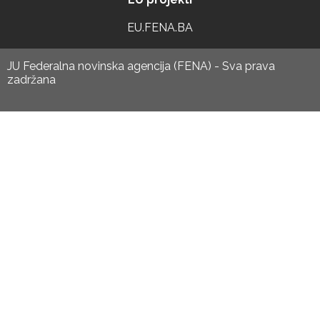
EU.FENA.BA
JU Federalna novinska agencija (FENA) - Sva prava
zadržana