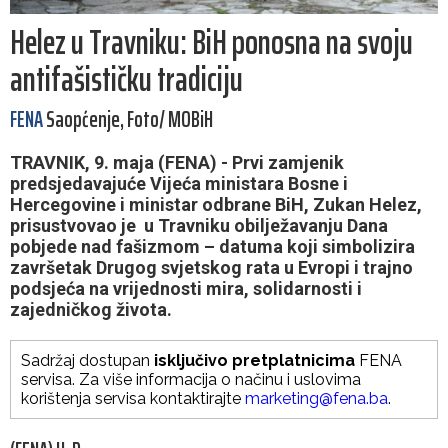
Helez u Travniku: BiH ponosna na svoju
antifašističku tradiciju
FENA
Saopćenje, Foto/ MOBiH
TRAVNIK, 9. maja (FENA) - Prvi zamjenik
predsjedavajuće Vijeća ministara Bosne i
Hercegovine i ministar odbrane BiH, Zukan Helez,
prisustvovao je u Travniku obilježavanju Dana
pobjede nad fašizmom – datuma koji simbolizira
završetak Drugog svjetskog rata u Evropi i trajno
podsjeća na vrijednosti mira, solidarnosti i
zajedničkog života.
Sadržaj dostupan
isključivo pretplatnicima
FENA
servisa. Za više informacija o načinu i uslovima
korištenja servisa kontaktirajte
marketing@fena.ba
.