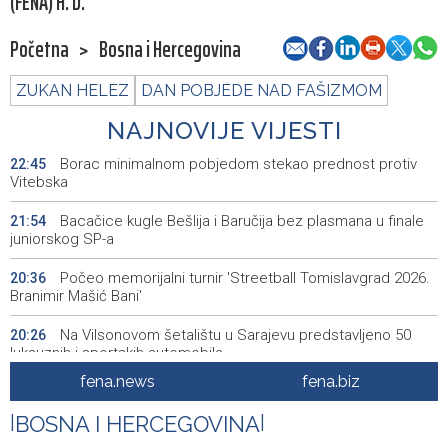
(FENA) H. D.
Početna
>
Bosna i Hercegovina
ZUKAN HELEZ
DAN POBJEDE NAD FAŠIZMOM
NAJNOVIJE VIJESTI
Borac minimalnom pobjedom stekao prednost protiv
22:45
Vitebska
Bacačice kugle Bešlija i Baručija bez plasmana u finale
21:54
juniorskog SP-a
Počeo memorijalni turnir 'Streetball Tomislavgrad 2026.
20:36
Branimir Mašić Bani'
Na Vilsonovom šetalištu u Sarajevu predstavljeno 50
20:26
luksuznih i sportskih automobila
fena.news
fena.biz
Announcement of events for Friday, 7 August 2026
20:01
|
BOSNA I HERCEGOVINA
|
Drugi Festival bakri okupio mještane i posjetitelje kod
19:55