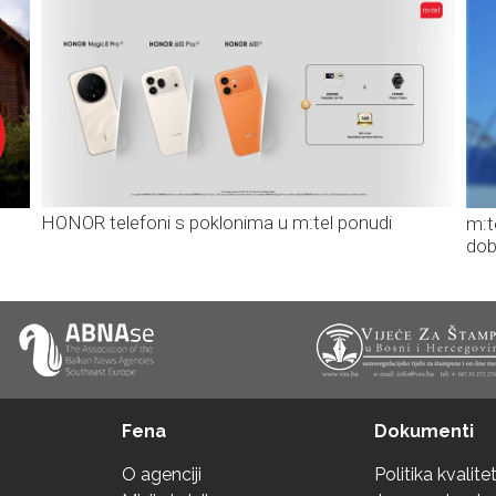
HONOR telefoni s poklonima u m:tel ponudi
m:t
dob
Fena
Dokumenti
O agenciji
Politika kvalite