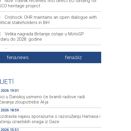
Novi Travnik receives first direct EU funding for
5
CO heritage project
Crishock: OHR maintains an open dialogue with
3
olitical stakeholders in BiH
Velika nagrada Britanije ostaje u MotoGP
2
ndaru do 2028. godine
Španska krajnja ljevica i desnica ujedinjene protiv
9
ka kao suorganizatora SP 2030.
fena.news
fena.biz
Grad Novi Travnik prvi put izravno dobio sredstva
7
pske unije
IJET
|
Soreca says SEPA application marks important
6
stone on BiH's EU path
.2026 19:01
ici u Danskoj usmeno će braniti radove radi
čavanja zloupotrebe AI-ja
.2026 18:59
ozdravila najavu sporazuma o razoružanju Hamasa i
čenju izraelskih snaga iz Gaze
.2026 15:51