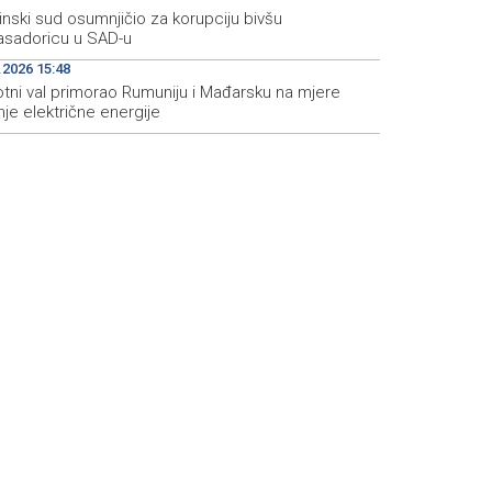
inski sud osumnjičio za korupciju bivšu
sadoricu u SAD-u
.2026 15:48
otni val primorao Rumuniju i Mađarsku na mjere
je električne energije