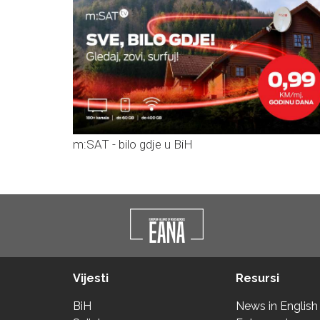
m:SAT - bilo gdje u BiH
Vijesti
Resursi
BiH
News in English