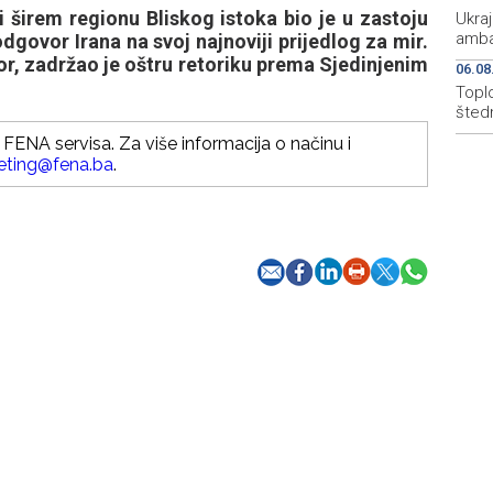
 širem regionu Bliskog istoka bio je u zastoju
Ukraj
amba
govor Irana na svoj najnoviji prijedlog za mir.
or, zadržao je oštru retoriku prema Sjedinjenim
06.08
Topl
štedn
FENA servisa. Za više informacija o načinu i
eting@fena.ba
.