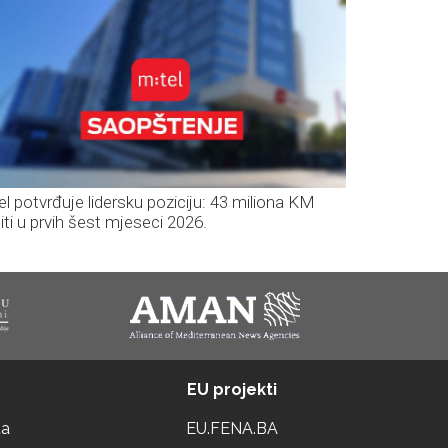
el potvrđuje lidersku poziciju: 43 miliona KM
iti u prvih šest mjeseci 2026.
EU projekti
ta
EU.FENA.BA