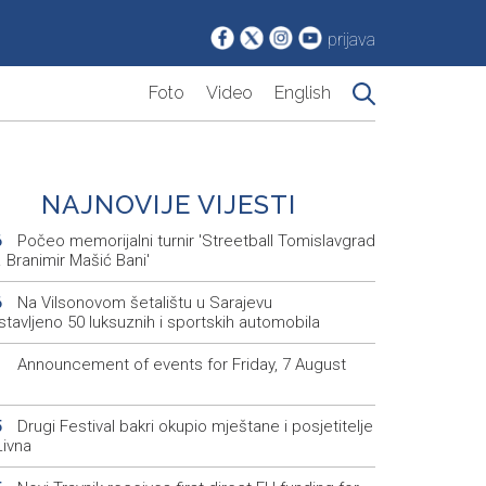
prijava
Foto
Video
English
NAJNOVIJE VIJESTI
Počeo memorijalni turnir 'Streetball Tomislavgrad
6
 Branimir Mašić Bani'
Na Vilsonovom šetalištu u Sarajevu
6
tavljeno 50 luksuznih i sportskih automobila
Announcement of events for Friday, 7 August
1
Drugi Festival bakri okupio mještane i posjetitelje
5
Livna