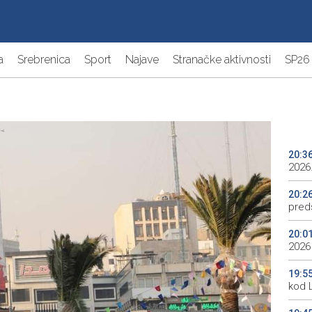
a
Srebrenica
Sport
Najave
Stranačke aktivnosti
SP26
20:3
2026.
20:2
preds
20:0
2026
19:5
kod 