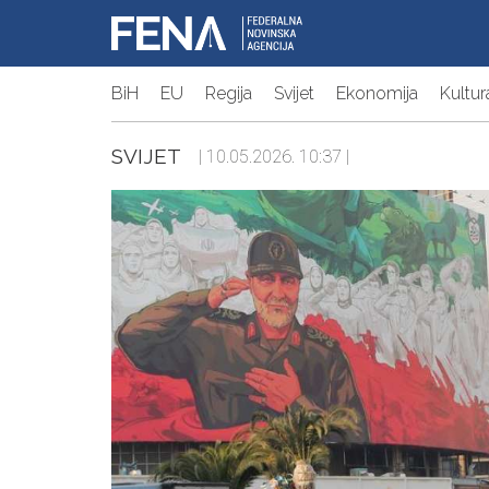
BiH
EU
Regija
Svijet
Ekonomija
Kultur
SVIJET
| 10.05.2026. 10:37 |