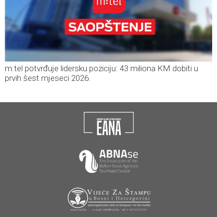
m:tel potvrđuje lidersku poziciju: 43 miliona KM dobiti u
prvih šest mjeseci 2026.