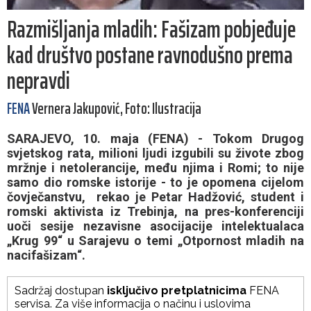
Razmišljanja mladih: Fašizam pobjeđuje
kad društvo postane ravnodušno prema
nepravdi
FENA
Vernera Jakupović, Foto: Ilustracija
SARAJEVO, 10. maja (FENA) - Tokom Drugog
svjetskog rata, milioni ljudi izgubili su živote zbog
mržnje i netolerancije, među njima i Romi; to nije
samo dio romske istorije - to je opomena cijelom
čovječanstvu, rekao je Petar Hadžović, student i
romski aktivista iz Trebinja, na pres-konferenciji
uoči sesije nezavisne asocijacije intelektualaca
„Krug 99“ u Sarajevu o temi „Otpornost mladih na
nacifašizam“.
Sadržaj dostupan
isključivo pretplatnicima
FENA
servisa. Za više informacija o načinu i uslovima