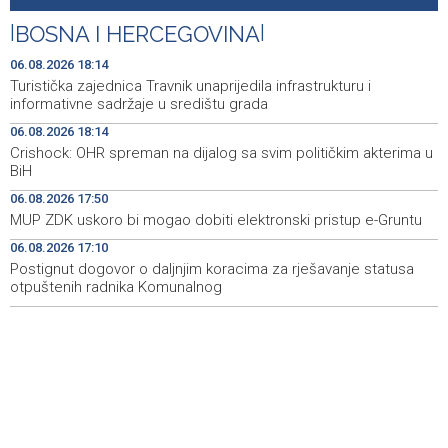
heritage project
|
BOSNA I HERCEGOVINA
|
Crishock: OHR maintains an open dialogue with all
19:33
political stakeholders in BiH
06.08.2026 18:14
Turistička zajednica Travnik unaprijedila infrastrukturu i
Velika nagrada Britanije ostaje u MotoGP kalendaru do
19:32
informativne sadržaje u središtu grada
2028. godine
06.08.2026 18:14
Crishock: OHR spreman na dijalog sa svim političkim akterima u
Španska krajnja ljevica i desnica ujedinjene protiv
19:29
BiH
Maroka kao suorganizatora SP 2030.
06.08.2026 17:50
Grad Novi Travnik prvi put izravno dobio sredstva
19:27
MUP ZDK uskoro bi mogao dobiti elektronski pristup e-Gruntu
Europske unije
06.08.2026 17:10
Postignut dogovor o daljnjim koracima za rješavanje statusa
Soreca says SEPA application marks important
19:16
milestone on BiH's EU path
otpuštenih radnika Komunalnog