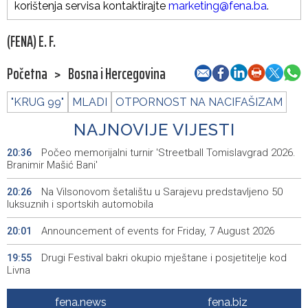
korištenja servisa kontaktirajte
marketing@fena.ba
.
(FENA) E. F.
Početna
>
Bosna i Hercegovina
"KRUG 99"
MLADI
OTPORNOST NA NACIFAŠIZAM
NAJNOVIJE VIJESTI
Počeo memorijalni turnir 'Streetball Tomislavgrad 2026.
20:36
Branimir Mašić Bani'
Na Vilsonovom šetalištu u Sarajevu predstavljeno 50
20:26
luksuznih i sportskih automobila
Announcement of events for Friday, 7 August 2026
20:01
Drugi Festival bakri okupio mještane i posjetitelje kod
19:55
Livna
Novi Travnik receives first direct EU funding for UNESCO
19:45
fena.news
fena.biz