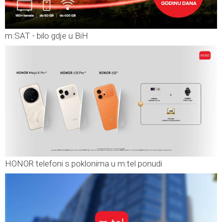
m:SAT - bilo gdje u BiH
HONOR telefoni s poklonima u m:tel ponudi