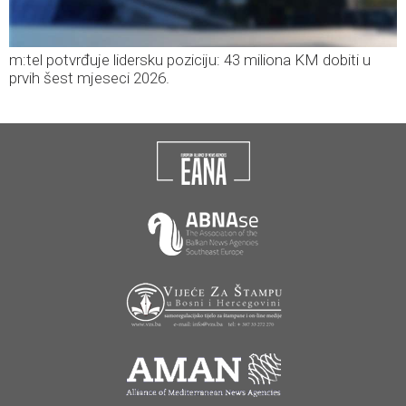
m:tel potvrđuje lidersku poziciju: 43 miliona KM dobiti u
prvih šest mjeseci 2026.