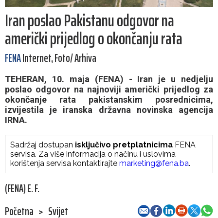
Iran poslao Pakistanu odgovor na
američki prijedlog o okončanju rata
FENA
Internet, Foto/ Arhiva
TEHERAN, 10. maja (FENA) - Iran je u nedjelju
poslao odgovor na najnoviji američki prijedlog za
okončanje rata pakistanskim posrednicima,
izvijestila je iranska državna novinska agencija
IRNA.
Sadržaj dostupan
isključivo pretplatnicima
FENA
servisa. Za više informacija o načinu i uslovima
korištenja servisa kontaktirajte
marketing@fena.ba
.
(FENA) E. F.
Početna
>
Svijet