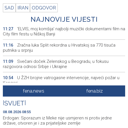
SAD
IRAN
ODGOVOR
NAJNOVIJE VIJESTI
'ELVIS, moj komšija' najbolji muzički dokumentarni film na
11:27
City film festu u Niškoj Banji
Zračna luka Split rekordna u Hrvatskoj sa 770 tisuća
11:16
putnika u srpnju
Svečani doček Zelenskog u Beogradu, u fokusu
11:09
razgovora odnosi Srbije i Ukrajine
U ŽZH brojne vatrogasne intervencije, najveći požar u
10:54
Kongori
fena.news
fena.biz
Karić: 'Jedite svoju vodu', unos vode kroz hranu prirodna
10:35
infuzija za organizam tokom vrućina
|
SVIJET
|
Obustavljen saobraćaj na magistralnoj cesti Stolac-
10:08
08.08.2026 08:55
Neum, kod mjesta Udora, zbog nezgode
Erdogan: Sporazum iz Meke nije usmjeren ni protiv jedne
države, otvoren je i za prijateljske zemlje
Šešić: Teme koje obrađuju dokumentarci tiču se svih
10:08