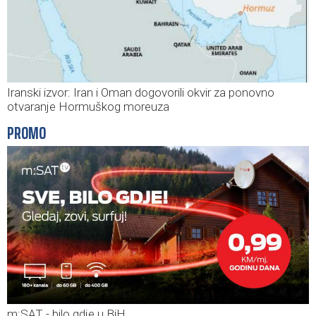
Iranski izvor: Iran i Oman dogovorili okvir za ponovno
otvaranje Hormuškog moreuza
PROMO
m:SAT - bilo gdje u BiH