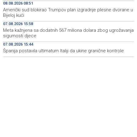
08.08.2026 08:51
nas izravno ili na neki drugi način
Američki sud blokirao Trumpov plan izgradnje plesne dvorane u
Bijeloj kući
Stručnjaci - Uz nizak nivo količine vode u rijekama,
10:07
najveći problem netretirane komunalne otpadne vode
07.08.2026 15:58
Meta kažnjena sa dodatnih 567 miliona dolara zbog ugrožavanja
U BiH narednih dana sunčano i vruće, na jugu zemlje
10:05
sigurnosti djece
temperatura do 41 stepen
07.08.2026 15:44
Španija postavila ultimatum Italiji da ukine granične kontrole
Danas dva susreta nove sezone nogometne WWin lige
10:01
BiH