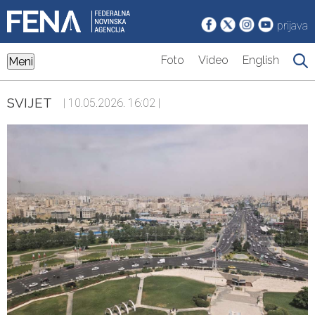
prijava
Foto
Video
English
Meni
SVIJET
| 10.05.2026. 16:02 |