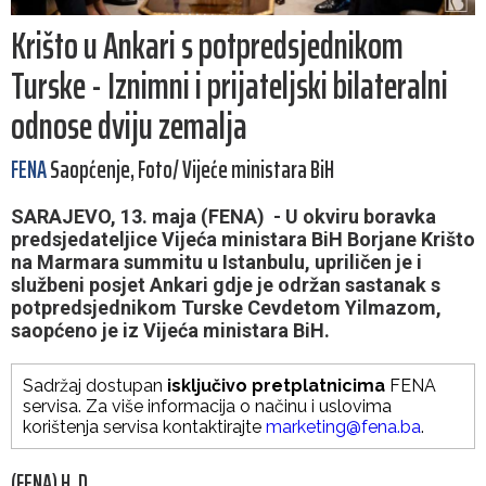
Krišto u Ankari s potpredsjednikom
Turske - Iznimni i prijateljski bilateralni
odnose dviju zemalja
FENA
Saopćenje, Foto/ Vijeće ministara BiH
SARAJEVO, 13. maja (FENA) - U okviru boravka
predsjedateljice Vijeća ministara BiH Borjane Krišto
na Marmara summitu u Istanbulu, upriličen je i
službeni posjet Ankari gdje je održan sastanak s
potpredsjednikom Turske Cevdetom Yilmazom,
saopćeno je iz Vijeća ministara BiH.
Sadržaj dostupan
isključivo pretplatnicima
FENA
servisa. Za više informacija o načinu i uslovima
korištenja servisa kontaktirajte
marketing@fena.ba
.
(FENA) H. D.