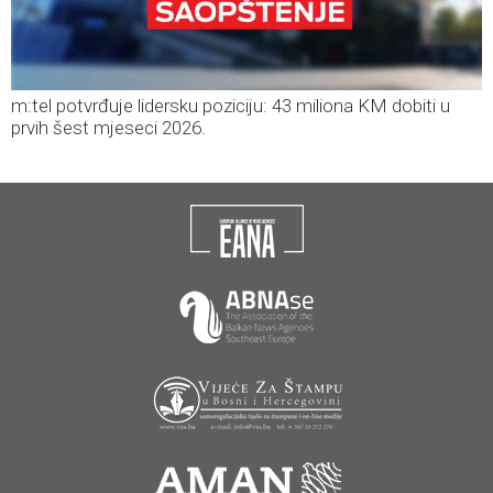
m:tel potvrđuje lidersku poziciju: 43 miliona KM dobiti u
prvih šest mjeseci 2026.