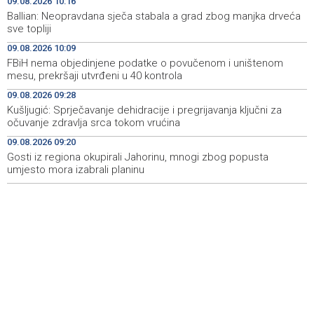
09.08.2026 10:16
zatvorila 'Dane dijaspore 2026' u Travniku
Ballian: Neopravdana sječa stabala a grad zbog manjka drveća
sve topliji
Kušljugić: Sprječavanje dehidracije i pregrijavanja ključni
09:28
09.08.2026 10:09
za očuvanje zdravlja srca tokom vrućina
FBiH nema objedinjene podatke o povučenom i uništenom
mesu, prekršaji utvrđeni u 40 kontrola
U jami 'Raspotočje' petu noć prenoćilo devet zeničkih
09:27
rudara
09.08.2026 09:28
Kušljugić: Sprječavanje dehidracije i pregrijavanja ključni za
Gosti iz regiona okupirali Jahorinu, mnogi zbog popusta
09:20
očuvanje zdravlja srca tokom vrućina
umjesto mora izabrali planinu
09.08.2026 09:20
Gosti iz regiona okupirali Jahorinu, mnogi zbog popusta
Požar kod Konjica lokaliziran, vatrogasci i dalje na
09:17
terenu
umjesto mora izabrali planinu