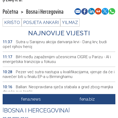
Početna
>
Bosna i Hercegovina
KRIŠTO
POSJETA ANKARI
YILMAZ
NAJNOVIJE VIJESTI
Sutra u Sarajevu akcija darivanja krvi - Daruj krv, budi
11:37
opet njihov heroj
BiH među zapaženijim učesnicima CIGRE u Parizu - AI i
11:17
energetska tranzicija u fokusu
Pezer već sutra nastupa u kvalifikacijama, vjeruje da će i
10:28
navečer biti u finalu EP-a u Birminghamu
Ballian: Neopravdana sječa stabala a grad zbog manjka
10:16
drveća sve topliji
fena.news
fena.biz
FBiH nema objedinjene podatke o povučenom i
10:09
uništenom mesu, prekršaji utvrđeni u 40 kontrola
|
BOSNA I HERCEGOVINA
|
Marija Šerifović pred više hiljada posjetitelja na Piroti
10:03