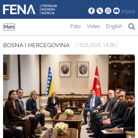
prijava
Foto
Video
English
Meni
BOSNA I HERCEGOVINA
| 13.05.2026. 14:28 |