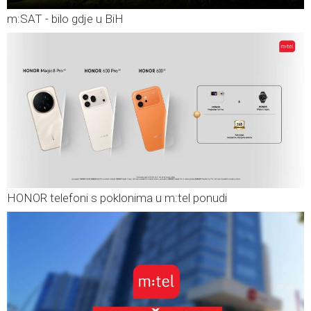
m:SAT - bilo gdje u BiH
HONOR telefoni s poklonima u m:tel ponudi