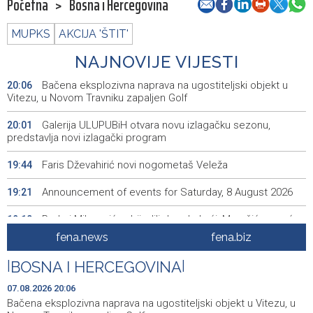
Početna
>
Bosna i Hercegovina
MUPKS
AKCIJA 'ŠTIT'
NAJNOVIJE VIJESTI
Bačena eksplozivna naprava na ugostiteljski objekt u
20:06
Vitezu, u Novom Travniku zapaljen Golf
Galerija ULUPUBiH otvara novu izlagačku sezonu,
20:01
predstavlja novi izlagački program
Faris Dževahirić novi nogometaš Veleža
19:44
Announcement of events for Saturday, 8 August 2026
19:21
Rudari Milanovića ubijedili da ode kući, Memčić se već
19:10
ponovo vratio u jamu 'Raspotočje'
fena.news
fena.biz
Sarajevo Film Festival presents Kinoscope and
19:03
|
BOSNA I HERCEGOVINA
|
Kinoscope Surreal programs
07.08.2026 20:06
Najave događaja za 8. 8. 2026. godine (subota)
19:00
Bačena eksplozivna naprava na ugostiteljski objekt u Vitezu, u