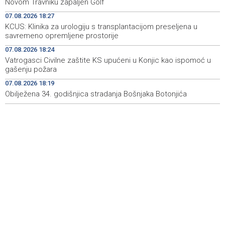
Novom Travniku zapaljen Golf
Fire breaks out across more than 40 hectares in Grude,
18:58
07.08.2026 18:27
firefighters and Air Tractors on the ground
KCUS: Klinika za urologiju s transplantacijom preseljena u
savremeno opremljene prostorije
Zelenski doputovao u Beograd, sutra sastanak s
18:55
Vučićem
07.08.2026 18:24
Vatrogasci Civilne zaštite KS upućeni u Konjic kao ispomoć u
Second Air Tractor joins firefighting efforts in Konjic,
18:32
gašenju požara
third expected on Saturday
07.08.2026 18:19
Obilježena 34. godišnjica stradanja Bošnjaka Botonjića