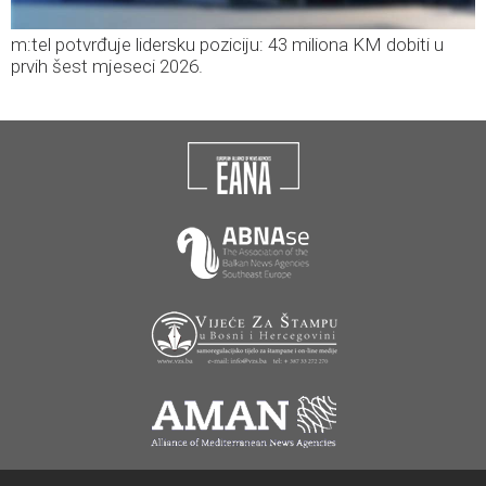
m:tel potvrđuje lidersku poziciju: 43 miliona KM dobiti u
prvih šest mjeseci 2026.