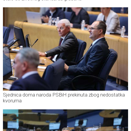
Sjednica doma naroda PSBiH prekinuta zbog nedostatka
kvoruma