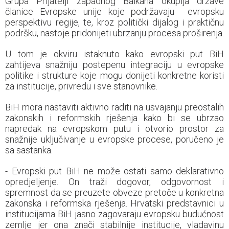
Grupa Prijatelji zapadnog Balkana okuplja države
članice Evropske unije koje podržavaju evropsku
perspektivu regije, te, kroz politički dijalog i praktičnu
podršku, nastoje pridonijeti ubrzanju procesa proširenja.
U tom je okviru istaknuto kako evropski put BiH
zahtijeva snažniju postepenu integraciju u evropske
politike i strukture koje mogu donijeti konkretne koristi
za institucije, privredu i sve stanovnike.
BiH mora nastaviti aktivno raditi na usvajanju preostalih
zakonskih i reformskih rješenja kako bi se ubrzao
napredak na evropskom putu i otvorio prostor za
snažnije uključivanje u evropske procese, poručeno je
sa sastanka.
- Evropski put BiH ne može ostati samo deklarativno
opredjeljenje. On traži dogovor, odgovornost i
spremnost da se preuzete obveze pretoče u konkretna
zakonska i reformska rješenja. Hrvatski predstavnici u
institucijama BiH jasno zagovaraju evropsku budućnost
zemlje jer ona znači stabilnije institucije, vladavinu