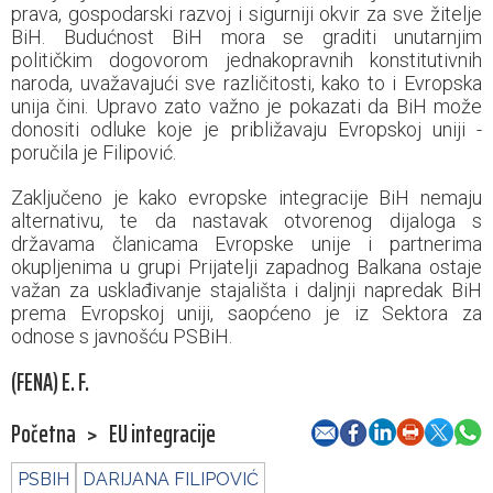
prava, gospodarski razvoj i sigurniji okvir za sve žitelje
BiH. Budućnost BiH mora se graditi unutarnjim
političkim dogovorom jednakopravnih konstitutivnih
naroda, uvažavajući sve različitosti, kako to i Evropska
unija čini. Upravo zato važno je pokazati da BiH može
donositi odluke koje je približavaju Evropskoj uniji -
poručila je Filipović.
Zaključeno je kako evropske integracije BiH nemaju
alternativu, te da nastavak otvorenog dijaloga s
državama članicama Evropske unije i partnerima
okupljenima u grupi Prijatelji zapadnog Balkana ostaje
važan za usklađivanje stajališta i daljnji napredak BiH
prema Evropskoj uniji, saopćeno je iz Sektora za
odnose s javnošću PSBiH.
(FENA) E. F.
Početna
>
EU integracije
PSBIH
DARIJANA FILIPOVIĆ