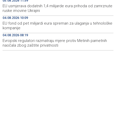
05.08.2026 11:59
svoj posao obavljaju slobodno i sigurno
EU usmjerava dodatnih 1,4 milijarde eura prihoda od zamrznute
ruske imovine Ukrajini
U BiH nema slučajeva ciklosporijaze, epidemija i dalje
11:18
traje u SAD-u
04.08.2026 10:09
EU fond od pet milijardi eura spreman za ulaganja u tehnološke
Ulysses obilježava završetak "Kralja Leara" nakon 26
11:14
kompanije
sezona
04.08.2026 08:19
Evropski regulatori razmatraju mjere protiv Metinih pametnih
Sjeverna Koreja ispalila neidentifikovani projektil prema
11:07
moru
naočala zbog zaštite privatnosti