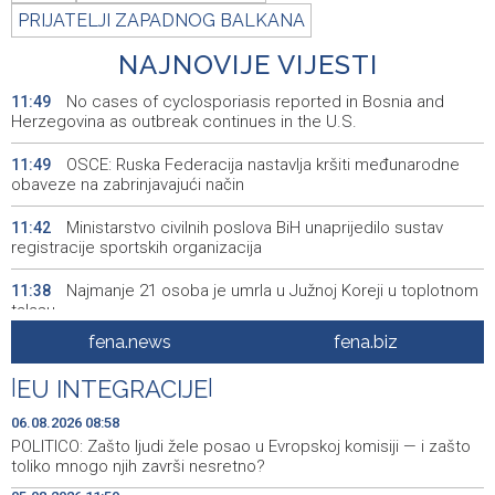
PRIJATELJI ZAPADNOG BALKANA
NAJNOVIJE VIJESTI
No cases of cyclosporiasis reported in Bosnia and
11:49
Herzegovina as outbreak continues in the U.S.
OSCE: Ruska Federacija nastavlja kršiti međunarodne
11:49
obaveze na zabrinjavajući način
Ministarstvo civilnih poslova BiH unaprijedilo sustav
11:42
registracije sportskih organizacija
Najmanje 21 osoba je umrla u Južnoj Koreji u toplotnom
11:38
talasu
fena.news
fena.biz
Central Bank of Bosnia and Herzegovina officially
11:34
applies for SEPA membership
|
EU INTEGRACIJE
|
Forto: Profesionalni vozači ne mogu više čekati –
11:25
06.08.2026 08:58
Evropskoj komisiji ponudili smo provodivo rješenje
POLITICO: Zašto ljudi žele posao u Evropskoj komisiji — i zašto
toliko mnogo njih završi nesretno?
Misija OSCE u BiH - Novinari moraju imati mogućnost da
11:20