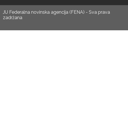
JU Federalna novinska agencija (FENA) - Sva prava
zadržana