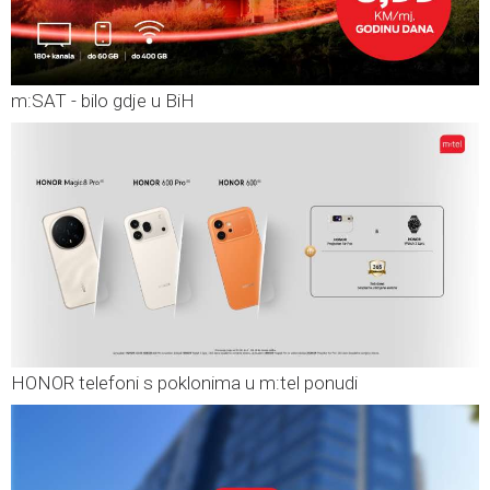
m:SAT - bilo gdje u BiH
HONOR telefoni s poklonima u m:tel ponudi