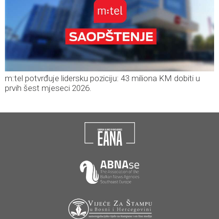
m:tel potvrđuje lidersku poziciju: 43 miliona KM dobiti u
prvih šest mjeseci 2026.