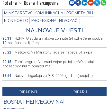
Početna
>
Bosna i Hercegovina
MINISTARSTVO KOMUNIKACIJA I PROMETA BIH
EDIN FORTO
PROFESIONALNI VOZAČI
NAJNOVIJE VIJESTI
HZHM: U sudaru vlakova zbrinute 24 ozlijeđene osobe,
20:31
12 zadržano na liječenju
Metković: Na Maratonu lađa se natječe 31 ekipa
20:22
Tomislavgrad: Veterani Vojne policije HVO-a odali
20:15
počast poginulim braniteljima
Najave događaja za 9. 8. 2026. godine (nedjelja)
18:54
Vance: SAD očekuje od Irana da osigura siguran protok
18:34
nafte kroz Hormuški moreuz
fena.news
fena.biz
Iranski šef sigurnosti: Hormuški moreuz će ostati
18:21
|
BOSNA I HERCEGOVINA
|
zatvoren dok SAD ne ispuni zahtjeve Teherana