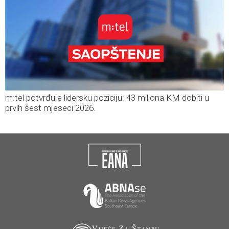
m:tel potvrđuje lidersku poziciju: 43 miliona KM dobiti u
prvih šest mjeseci 2026.