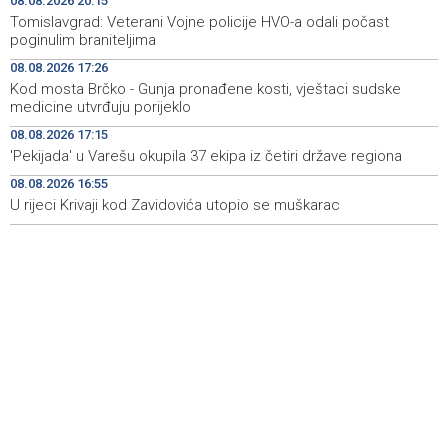
08.08.2026 20:15
Iran 'vrlo blizu' dogovora s Omanom o novoj Hormuškoj
18:09
Tomislavgrad: Veterani Vojne policije HVO-a odali počast
brodskoj ruti
poginulim braniteljima
08.08.2026 17:26
Koncertom Marije Šerifović večeras se zatvara
18:05
Kod mosta Brčko - Gunja pronađene kosti, vještaci sudske
manifestacija 'Dani dijaspore Travnik 2026'
medicine utvrđuju porijeklo
Kod mosta Brčko - Gunja pronađene kosti, vještaci
17:26
08.08.2026 17:15
sudske medicine utvrđuju porijeklo
'Pekijada' u Varešu okupila 37 ekipa iz četiri države regiona
08.08.2026 16:55
'Pekijada' u Varešu okupila 37 ekipa iz četiri države
17:15
regiona
U rijeci Krivaji kod Zavidovića utopio se muškarac