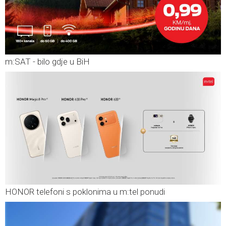
m:SAT - bilo gdje u BiH
HONOR telefoni s poklonima u m:tel ponudi