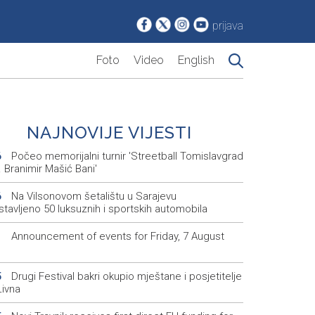
prijava
Foto
Video
English
NAJNOVIJE VIJESTI
Počeo memorijalni turnir 'Streetball Tomislavgrad
6
 Branimir Mašić Bani'
Na Vilsonovom šetalištu u Sarajevu
6
tavljeno 50 luksuznih i sportskih automobila
Announcement of events for Friday, 7 August
1
Drugi Festival bakri okupio mještane i posjetitelje
5
Livna