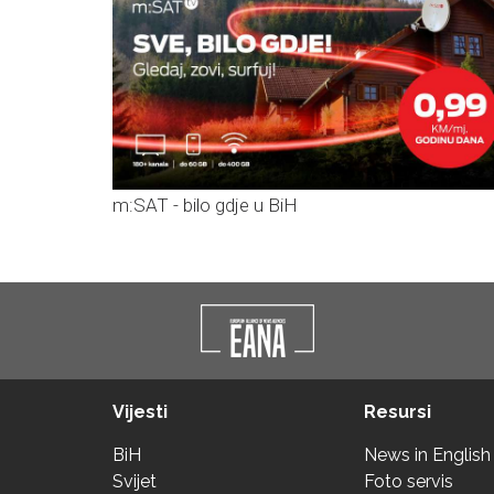
m:SAT - bilo gdje u BiH
Vijesti
Resursi
BiH
News in English
Svijet
Foto servis