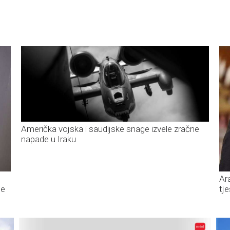
Američka vojska i saudijske snage izvele zračne
napade u Iraku
Ar
ge
tj