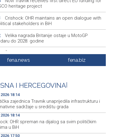
Novi Travnik receives first direct EU funding for
5
CO heritage project
Crishock: OHR maintains an open dialogue with
3
olitical stakeholders in BiH
Velika nagrada Britanije ostaje u MotoGP
2
ndaru do 2028. godine
Španska krajnja ljevica i desnica ujedinjene protiv
9
ka kao suorganizatora SP 2030.
fena.news
fena.biz
Grad Novi Travnik prvi put izravno dobio sredstva
7
pske unije
SNA I HERCEGOVINA
|
Soreca says SEPA application marks important
6
stone on BiH's EU path
.2026 18:14
tička zajednica Travnik unaprijedila infrastrukturu i
mativne sadržaje u središtu grada
.2026 18:14
hock: OHR spreman na dijalog sa svim političkim
rima u BiH
.2026 17:50