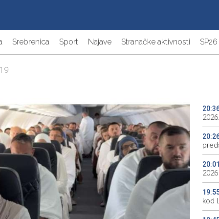
a
Srebrenica
Sport
Najave
Stranačke aktivnosti
SP26
19 |
20:3
2026.
20:2
preds
20:0
2026
19:5
kod 