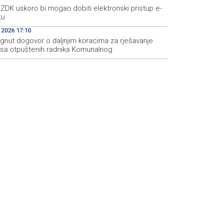
ZDK uskoro bi mogao dobiti elektronski pristup e-
tu
.2026 17:10
ignut dogovor o daljnjim koracima za rješavanje
usa otpuštenih radnika Komunalnog