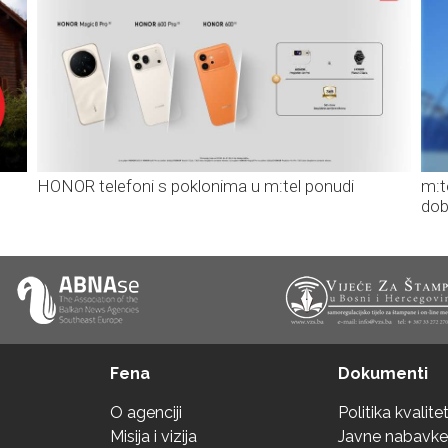
HONOR telefoni s poklonima u m:tel ponudi
m:t
dob
Fena
Dokumenti
O agenciji
Politika kvalite
Misija i vizija
Javne nabavke