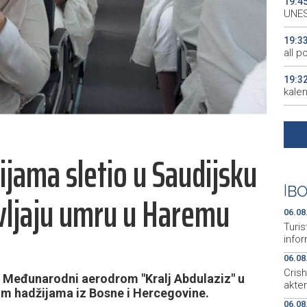
19:4
UNES
19:3
all p
19:3
kale
19:2
Maro
ijama sletio u Saudijsku
19:2
Euro
|
BO
avljaju umru u Haremu
19:1
mile
06.08
Turis
infor
06.08
Cris
Međunarodni aerodrom "Kralj Abdulaziz" u
akte
ćim hadžijama iz Bosne i Hercegovine.
06.08