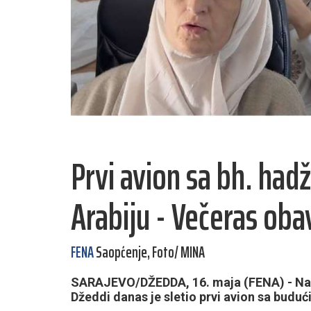
Prvi avion sa bh. hadž
Arabiju - Večeras ob
FENA
Saopćenje, Foto/ MINA
SARAJEVO/DŽEDDA, 16. maja (FENA) - Na 
Džeddi danas je sletio prvi avion sa budu