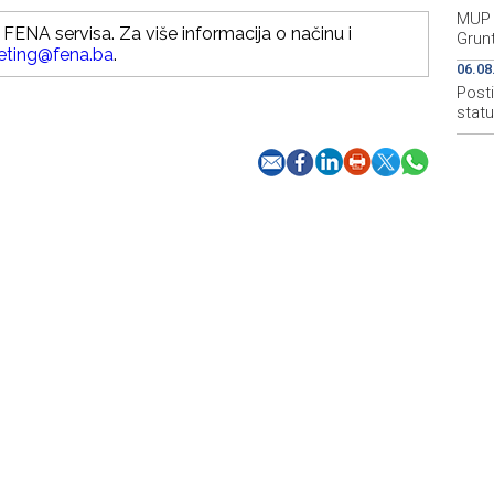
MUP 
FENA servisa. Za više informacija o načinu i
Grun
eting@fena.ba
.
06.08
Post
stat