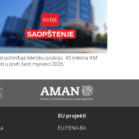
el potvrđuje lidersku poziciju: 43 miliona KM
iti u prvih šest mjeseci 2026.
EU projekti
ta
EU.FENA.BA