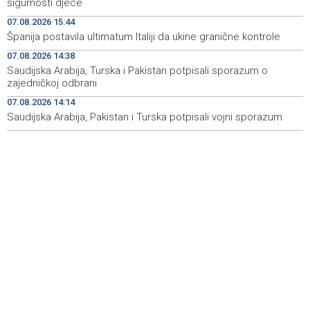
sigurnosti djece
07.08.2026 15:44
Rudari Milanovića ubijedili da ode kući, Memčić se već
19:10
Španija postavila ultimatum Italiji da ukine granične kontrole
ponovo vratio u jamu 'Raspotočje'
07.08.2026 14:38
Sarajevo Film Festival presents Kinoscope and
19:03
Saudijska Arabija, Turska i Pakistan potpisali sporazum o
Kinoscope Surreal programs
zajedničkoj odbrani
07.08.2026 14:14
Najave događaja za 8. 8. 2026. godine (subota)
19:00
Saudijska Arabija, Pakistan i Turska potpisali vojni sporazum