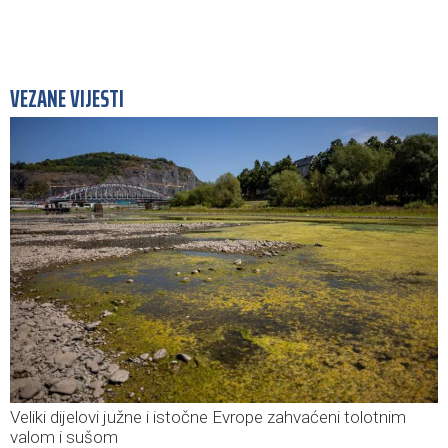
VEZANE VIJESTI
Veliki dijelovi južne i istočne Evrope zahvaćeni tolotnim
valom i sušom