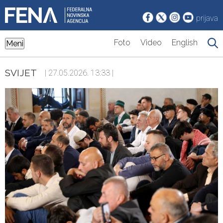
prijava
Foto
Video
English
Meni
SVIJET
| 27.05.2026. 13:33 |