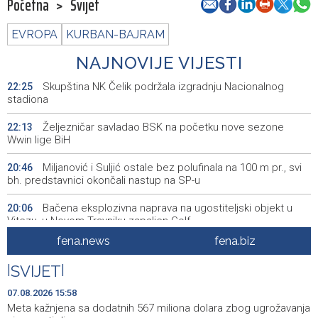
Početna
>
Svijet
EVROPA
KURBAN-BAJRAM
NAJNOVIJE VIJESTI
Skupština NK Čelik podržala izgradnju Nacionalnog
22:25
stadiona
Željezničar savladao BSK na početku nove sezone
22:13
Wwin lige BiH
Miljanović i Suljić ostale bez polufinala na 100 m pr., svi
20:46
bh. predstavnici okončali nastup na SP-u
Bačena eksplozivna naprava na ugostiteljski objekt u
20:06
Vitezu, u Novom Travniku zapaljen Golf
fena.news
fena.biz
Galerija ULUPUBiH otvara novu izlagačku sezonu,
20:01
predstavlja novi izlagački program
|
SVIJET
|
Faris Dževahirić novi nogometaš Veleža
19:44
07.08.2026 15:58
Meta kažnjena sa dodatnih 567 miliona dolara zbog ugrožavanja
Announcement of events for Saturday, 8 August 2026
19:21