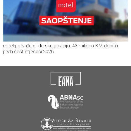
m:tel potvrđuje lidersku poziciju: 43 miliona KM dobiti u
prvih šest mjeseci 2026.