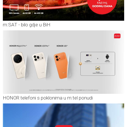
m:SAT - bilo gdje u BiH
HONOR telefoni s poklonima u m:tel ponudi