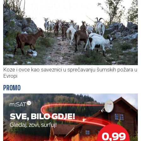
Koze i ovce kao saveznici u sprečavanju šumskih požara u
Evropi
PROMO