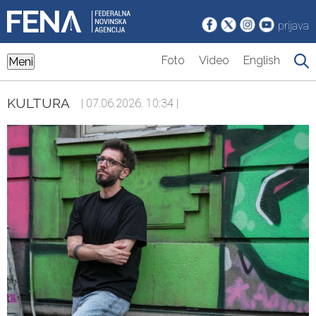
prijava
Foto
Video
English
Meni
KULTURA
| 07.06.2026. 10:34 |