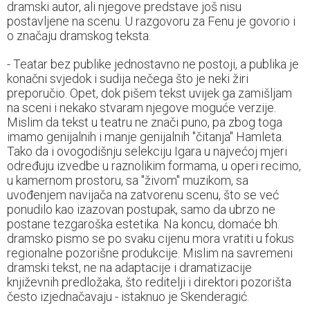
dramski autor, ali njegove predstave još nisu
postavljene na scenu. U razgovoru za Fenu je govorio i
o značaju dramskog teksta.
- Teatar bez publike jednostavno ne postoji, a publika je
konačni svjedok i sudija nečega što je neki žiri
preporučio. Opet, dok pišem tekst uvijek ga zamišljam
na sceni i nekako stvaram njegove moguće verzije.
Mislim da tekst u teatru ne znači puno, pa zbog toga
imamo genijalnih i manje genijalnih "čitanja" Hamleta.
Tako da i ovogodišnju selekciju Igara u najvećoj mjeri
određuju izvedbe u raznolikim formama, u operi recimo,
u kamernom prostoru, sa "živom" muzikom, sa
uvođenjem navijača na zatvorenu scenu, što se već
ponudilo kao izazovan postupak, samo da ubrzo ne
postane tezgaroška estetika. Na koncu, domaće bh.
dramsko pismo se po svaku cijenu mora vratiti u fokus
regionalne pozorišne produkcije. Mislim na savremeni
dramski tekst, ne na adaptacije i dramatizacije
književnih predložaka, što reditelji i direktori pozorišta
često izjednačavaju - istaknuo je Skenderagić.