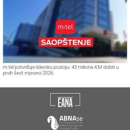
m:tel potvrđuje lidersku poziciju: 43 miliona KM dobiti u
prvih šest mjeseci 2026.