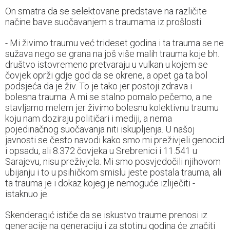
On smatra da se selektovane predstave na različite
načine bave suočavanjem s traumama iz prošlosti.
- Mi živimo traumu već trideset godina i ta trauma se ne
sužava nego se grana na još više malih trauma koje bh.
društvo istovremeno pretvaraju u vulkan u kojem se
čovjek oprži gdje god da se okrene, a opet ga ta bol
podsjeća da je živ. To je tako jer postoji zdrava i
bolesna trauma. A mi se stalno pomalo pečemo, a ne
stavljamo melem jer živimo bolesnu kolektivnu traumu
koju nam doziraju političari i mediji, a nema
pojedinačnog suočavanja niti iskupljenja. U našoj
javnosti se često navodi kako smo mi preživjeli genocid
i opsadu, ali 8.372 čovjeka u Srebrenici i 11.541 u
Sarajevu, nisu preživjela. Mi smo posvjedočili njihovom
ubijanju i to u psihičkom smislu jeste postala trauma, ali
ta trauma je i dokaz kojeg je nemoguće izliječiti -
istaknuo je.
Skenderagić ističe da se iskustvo traume prenosi iz
generacije na generaciju i za stotinu godina će značiti