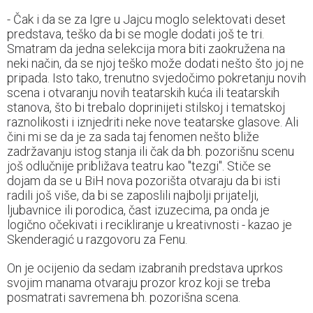
- Čak i da se za Igre u Jajcu moglo selektovati deset
predstava, teško da bi se mogle dodati još te tri.
Smatram da jedna selekcija mora biti zaokružena na
neki način, da se njoj teško može dodati nešto što joj ne
pripada. Isto tako, trenutno svjedočimo pokretanju novih
scena i otvaranju novih teatarskih kuća ili teatarskih
stanova, što bi trebalo doprinijeti stilskoj i tematskoj
raznolikosti i iznjedriti neke nove teatarske glasove. Ali
čini mi se da je za sada taj fenomen nešto bliže
zadržavanju istog stanja ili čak da bh. pozorišnu scenu
još odlučnije približava teatru kao "tezgi". Stiče se
dojam da se u BiH nova pozorišta otvaraju da bi isti
radili još više, da bi se zaposlili najbolji prijatelji,
ljubavnice ili porodica, čast izuzecima, pa onda je
logično očekivati i recikliranje u kreativnosti - kazao je
Skenderagić u razgovoru za Fenu.
On je ocijenio da sedam izabranih predstava uprkos
svojim manama otvaraju prozor kroz koji se treba
posmatrati savremena bh. pozorišna scena.