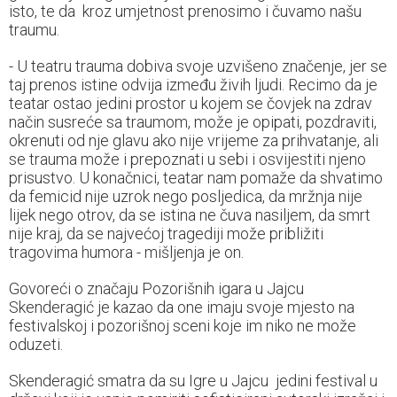
isto, te da kroz umjetnost prenosimo i čuvamo našu
traumu.
- U teatru trauma dobiva svoje uzvišeno značenje, jer se
taj prenos istine odvija između živih ljudi. Recimo da je
teatar ostao jedini prostor u kojem se čovjek na zdrav
način susreće sa traumom, može je opipati, pozdraviti,
okrenuti od nje glavu ako nije vrijeme za prihvatanje, ali
se trauma može i prepoznati u sebi i osvijestiti njeno
prisustvo. U konačnici, teatar nam pomaže da shvatimo
da femicid nije uzrok nego posljedica, da mržnja nije
lijek nego otrov, da se istina ne čuva nasiljem, da smrt
nije kraj, da se najvećoj tragediji može približiti
tragovima humora - mišljenja je on.
Govoreći o značaju Pozorišnih igara u Jajcu
Skenderagić je kazao da one imaju svoje mjesto na
festivalskoj i pozorišnoj sceni koje im niko ne može
oduzeti.
Skenderagić smatra da su Igre u Jajcu jedini festival u