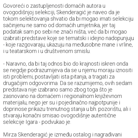
Govoreći o zastupljenosti domaćih autora u
ovogodišnjoj selekciji, Skenderagić je naveo da je
tokom selektovanja shvatio da bi mogao imati selekciju
sačinjenu ne samo od domaćih umjetnika, jer taj
podatak sam po sebi ne znači ništa, već da bi mogao
izabrati predstave koje se tematski i idejno nadopunjuju
- koje razgovaraju, ukazuju na međusobne mane i vrline,
i u teatarskom i u društvenom smislu.
- Naravno, da bi taj odnos bio do krajnosti iskren onda
se negdje podrazumijeva da se u njemu moraju iznositi
isti problemi, postavljati ista pitanja, a tragati za
drugačijim odgovorima. Da se razumijemo, ovih sedam
predstava nije izabrano samo zbog toga što je
zasnovano na domaćem i regionalnom književnom
materijalu, nego jer su i pojedinačno najpotpunije i
doprinose prikazu trenutnog stanja u bh. pozorištu, ali i
stvaraju konačni smisao ovogodišnje autentične
selekcije Igara - podvukao je.
Mirza Skenderagić je između ostalog i nagrađivani