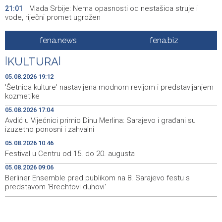
Vlada Srbije: Nema opasnosti od nestašica struje i
21:01
vode, riječni promet ugrožen
Rukometaši 'Slobode' ulaze u novu sezonu s ciljem
20:29
fena.news
fena.biz
povratka u Premijer ligu
|
KULTURA
|
Ministarstvo za odgoj i obrazovanje KS razvilo sistem
20:17
stručne podrške prosvjetnim radnicima
05.08.2026 19:12
'Šetnica kulture' nastavljena modnom revijom i predstavljanjem
Announcement of events for Thursday, 6 August 2026
19:32
kozmetike
05.08.2026 17:04
Rise in electric scooter injuries among children; Biloš:
19:26
Avdić u Vijećnici primio Dinu Merlina: Sarajevo i građani su
Head and facial injuries most common
izuzetno ponosni i zahvalni
Ministarstvo saobraćaja KS: Uskoro javna nabavka za
19:25
05.08.2026 10:46
obnovu mosta u ulici Ive Andrića
Festival u Centru od 15. do 20. augusta
05.08.2026 09:06
Pomozi.ba pomaže Gazi - Od početka 2026. podijeljeno
19:15
40.000 toplih obroka, u augustu nove aktivnosti
Berliner Ensemble pred publikom na 8. Sarajevo festu s
predstavom 'Brechtovi duhovi'