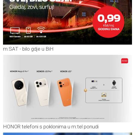
m:SAT - bilo gdje u BiH
HONOR telefoni s poklonima u m:tel ponudi