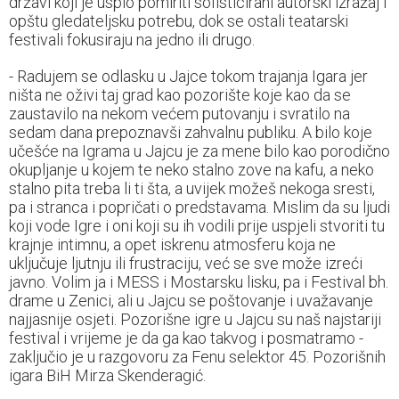
državi koji je uspio pomiriti sofisticirani autorski izražaj i
opštu gledateljsku potrebu, dok se ostali teatarski
festivali fokusiraju na jedno ili drugo.
- Radujem se odlasku u Jajce tokom trajanja Igara jer
ništa ne oživi taj grad kao pozorište koje kao da se
zaustavilo na nekom većem putovanju i svratilo na
sedam dana prepoznavši zahvalnu publiku. A bilo koje
učešće na Igrama u Jajcu je za mene bilo kao porodično
okupljanje u kojem te neko stalno zove na kafu, a neko
stalno pita treba li ti šta, a uvijek možeš nekoga sresti,
pa i stranca i popričati o predstavama. Mislim da su ljudi
koji vode Igre i oni koji su ih vodili prije uspjeli stvoriti tu
krajnje intimnu, a opet iskrenu atmosferu koja ne
uključuje ljutnju ili frustraciju, već se sve može izreći
javno. Volim ja i MESS i Mostarsku lisku, pa i Festival bh.
drame u Zenici, ali u Jajcu se poštovanje i uvažavanje
najjasnije osjeti. Pozorišne igre u Jajcu su naš najstariji
festival i vrijeme je da ga kao takvog i posmatramo -
zaključio je u razgovoru za Fenu selektor 45. Pozorišnih
igara BiH Mirza Skenderagić.