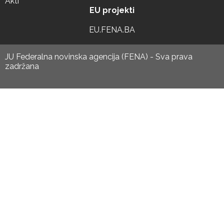
Akti
EU projekti
EU.FENA.BA
JU Federalna novinska agencija (FENA) - Sva prava
zadržana