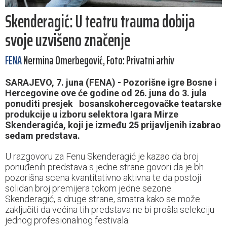
Skenderagić: U teatru trauma dobija
svoje uzvišeno značenje
FENA
Nermina Omerbegović, Foto: Privatni arhiv
SARAJEVO, 7. juna (FENA) - Pozorišne igre Bosne i
Hercegovine ove će godine od 26. juna do 3. jula
ponuditi presjek bosanskohercegovačke teatarske
produkcije u izboru selektora Igara Mirze
Skenderagića, koji je između 25 prijavljenih izabrao
sedam predstava.
U razgovoru za Fenu Skenderagić je kazao da broj
ponuđenih predstava s jedne strane govori da je bh.
pozorišna scena kvantitativno aktivna te da postoji
solidan broj premijera tokom jedne sezone.
Skenderagić, s druge strane, smatra kako se može
zaključiti da većina tih predstava ne bi prošla selekciju
jednog profesionalnog festivala.