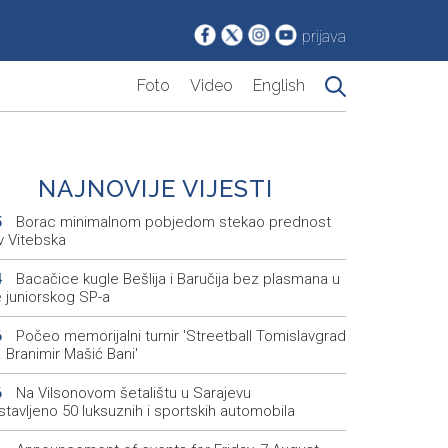
prijava
Foto
Video
English
NAJNOVIJE VIJESTI
Borac minimalnom pobjedom stekao prednost
5
v Vitebska
Bacačice kugle Bešlija i Baručija bez plasmana u
4
e juniorskog SP-a
Počeo memorijalni turnir 'Streetball Tomislavgrad
6
 Branimir Mašić Bani'
Na Vilsonovom šetalištu u Sarajevu
6
tavljeno 50 luksuznih i sportskih automobila