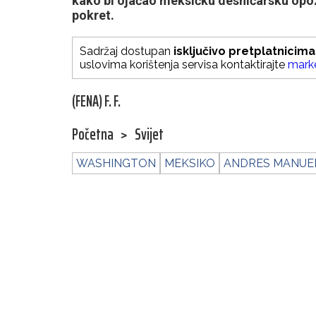
kako bi ojačao meksičku desničarsku opozic
pokret.
Sadržaj dostupan
isključivo pretplatnicima
uslovima korištenja servisa kontaktirajte
mark
(FENA) F. F.
Početna
>
Svijet
WASHINGTON
MEKSIKO
ANDRES MANUE