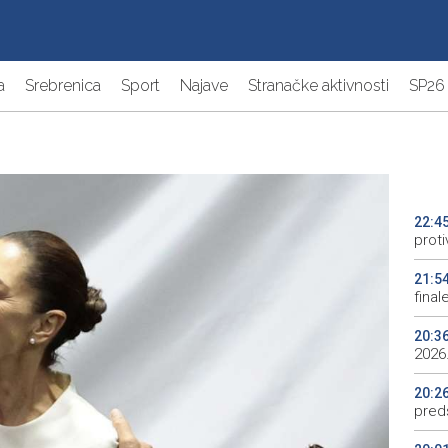
a
Srebrenica
Sport
Najave
Stranačke aktivnosti
SP26
22:4
proti
21:5
final
20:3
2026.
20:2
preds