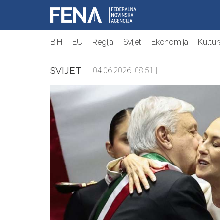
BiH
EU
Regija
Svijet
Ekonomija
Kultur
SVIJET
| 04.06.2026. 08:51 |