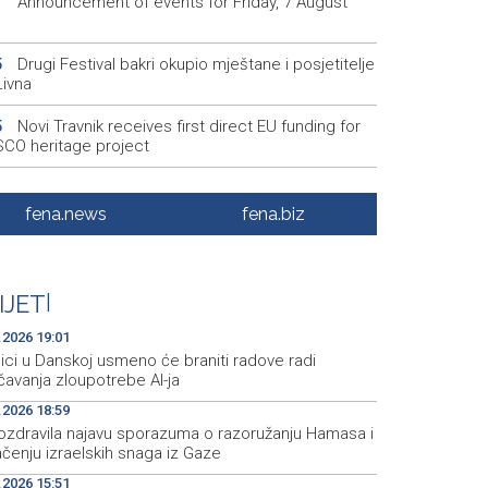
Announcement of events for Friday, 7 August
1
Drugi Festival bakri okupio mještane i posjetitelje
5
Livna
Novi Travnik receives first direct EU funding for
5
CO heritage project
Crishock: OHR maintains an open dialogue with
3
olitical stakeholders in BiH
fena.news
fena.biz
Velika nagrada Britanije ostaje u MotoGP
2
ndaru do 2028. godine
IJET
|
Španska krajnja ljevica i desnica ujedinjene protiv
9
ka kao suorganizatora SP 2030.
.2026 19:01
ici u Danskoj usmeno će braniti radove radi
čavanja zloupotrebe AI-ja
.2026 18:59
ozdravila najavu sporazuma o razoružanju Hamasa i
čenju izraelskih snaga iz Gaze
.2026 15:51