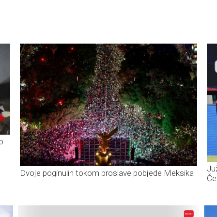
o
Ju
Dvoje poginulih tokom proslave pobjede Meksika
Če