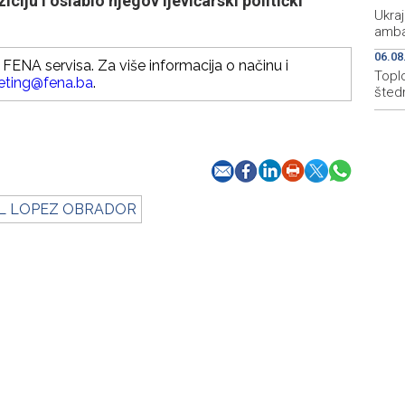
iju i oslabio njegov ljevičarski politički
Ukraj
amba
06.08
FENA servisa. Za više informacija o načinu i
Topl
eting@fena.ba
.
štedn
L LOPEZ OBRADOR