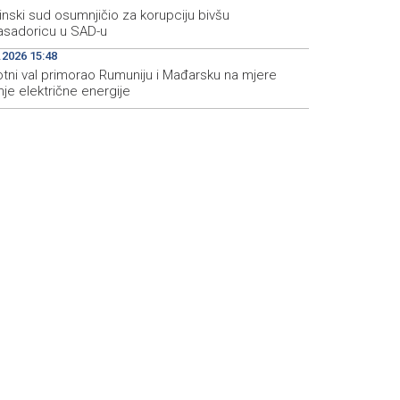
inski sud osumnjičio za korupciju bivšu
sadoricu u SAD-u
.2026 15:48
otni val primorao Rumuniju i Mađarsku na mjere
je električne energije