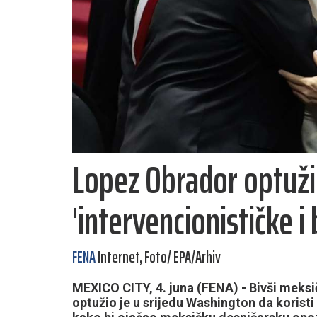
Lopez Obrador optuži
'intervencionističke 
FENA
Internet, Foto/ EPA/Arhiv
MEXICO CITY, 4. juna (FENA) - Bivši meks
optužio je u srijedu Washington da koristi