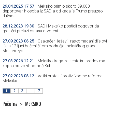
29.04.2025 17:57
Meksiko primio skoro 39.000
deportovanih osoba iz SAD-a od kada je Trump preuzeo
dužnost
28.12.2023 19:30
SAD i Meksiko postigli dogovor da
granični prelazi ostanu otvoreni
27.09.2023 08:25
Osakaćeni leševi i raskomadani dijelovi
tijela 12 ljudi bačeni širom područja meksičkog grada
Monterreya
27.03.2026 12:21
Meksiko traga za nestalim brodovima
koji su prevozili pomoć Kubi
27.02.2023 08:12
Veliki protesti protiv izborne reforme u
Meksiku
1
2
3
...
7
Početna
>
MEKSIKO