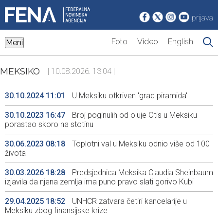
prijava
Foto
Video
English
Meni
MEKSIKO
| 10.08.2026. 13:04 |
30.10.2024 11:01
U Meksiku otkriven 'grad piramida'
30.10.2023 16:47
Broj poginulih od oluje Otis u Meksiku
porastao skoro na stotinu
30.06.2023 08:18
Toplotni val u Meksiku odnio više od 100
života
30.03.2026 18:28
Predsjednica Meksika Claudia Sheinbaum
izjavila da njena zemlja ima puno pravo slati gorivo Kubi
29.04.2025 18:52
UNHCR zatvara četiri kancelarije u
Meksiku zbog finansijske krize