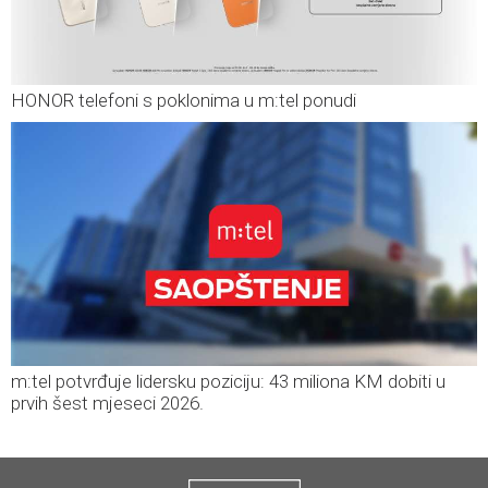
HONOR telefoni s poklonima u m:tel ponudi
m:tel potvrđuje lidersku poziciju: 43 miliona KM dobiti u
prvih šest mjeseci 2026.