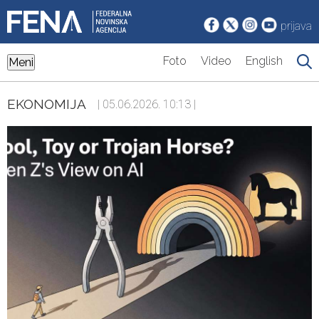
prijava
Foto
Video
English
Meni
EKONOMIJA
| 05.06.2026. 10:13 |