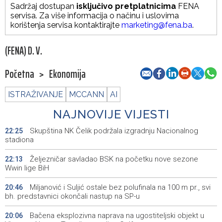
Sadržaj dostupan
isključivo pretplatnicima
FENA
servisa. Za više informacija o načinu i uslovima
korištenja servisa kontaktirajte
marketing@fena.ba
.
(FENA) D. V.
Početna
>
Ekonomija
ISTRAŽIVANJE
MCCANN
AI
NAJNOVIJE VIJESTI
Skupština NK Čelik podržala izgradnju Nacionalnog
22:25
stadiona
Željezničar savladao BSK na početku nove sezone
22:13
Wwin lige BiH
Miljanović i Suljić ostale bez polufinala na 100 m pr., svi
20:46
bh. predstavnici okončali nastup na SP-u
Bačena eksplozivna naprava na ugostiteljski objekt u
20:06