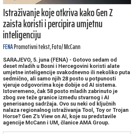
Istraživanje koje otkriva kako Gen Z
zaista koristi i percipira umjetnu
inteligenciju
FENA
Promotivni tekst, Foto/ McCann
SARAJEVO, 5. juna (FENA) - Gotovo sedam od
deset mladih u Bosni i Hercegovini koristi alate
umjetne inteligencije svakodnevno ili nekoliko puta
sedmično, ali samo njih 28 posto u potpunosti
vjeruje odgovorima koje dobije od AI sistema.
Istovremeno, čak 58 posto mladih zabrinuto je
zbog sve teže granice između stvarnog i AI
generisanog sadržaja. Ovo su neki od ključnih
nalaza regionalnog istraživanja Tool, Toy or Trojan
Horse? Gen Z's View on AI, koje su predstavile
agencije McCann i UM, članice AMA Group.