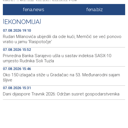
Vitezu, u Novom Travniku zapaljen Golf
fena.news
fena.biz
Galerija ULUPUBiH otvara novu izlagačku sezonu,
20:01
predstavlja novi izlagački program
|
EKONOMIJA
|
Faris Dževahirić novi nogometaš Veleža
19:44
07.08.2026 19:10
Rudari Milanovića ubijedili da ode kući, Memčić se već ponovo
Announcement of events for Saturday, 8 August 2026
19:21
vratio u jamu 'Raspotočje'
07.08.2026 15:52
Rudari Milanovića ubijedili da ode kući, Memčić se već
19:10
Privredna Banka Sarajevo ušla u sastav indeksa SASX-10
ponovo vratio u jamu 'Raspotočje'
umjesto Rudnika Soli Tuzla
Sarajevo Film Festival presents Kinoscope and
19:03
07.08.2026 15:46
Kinoscope Surreal programs
Oko 150 izlagača stiže u Gradačac na 53. Međunarodni sajam
šljive
Najave događaja za 8. 8. 2026. godine (subota)
19:00
07.08.2026 15:31
Dani dijaspore Travnik 2026: Održan susret gospodarstvenika