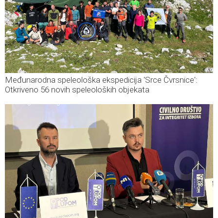
Međunarodna speleološka ekspedicija 'Srce Čvrsnice':
Otkriveno 56 novih speleoloških objekata