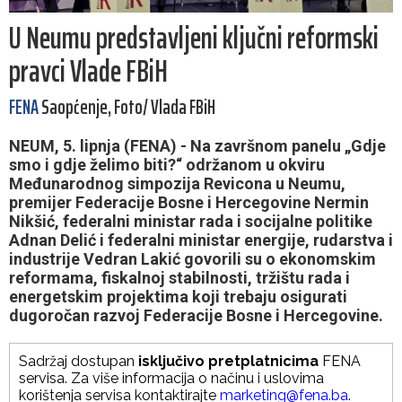
U Neumu predstavljeni ključni reformski
pravci Vlade FBiH
FENA
Saopćenje, Foto/ Vlada FBiH
NEUM, 5. lipnja (FENA) - Na završnom panelu „Gdje
smo i gdje želimo biti?“ održanom u okviru
Međunarodnog simpozija Revicona u Neumu,
premijer Federacije Bosne i Hercegovine Nermin
Nikšić, federalni ministar rada i socijalne politike
Adnan Delić i federalni ministar energije, rudarstva i
industrije Vedran Lakić govorili su o ekonomskim
reformama, fiskalnoj stabilnosti, tržištu rada i
energetskim projektima koji trebaju osigurati
dugoročan razvoj Federacije Bosne i Hercegovine.
Sadržaj dostupan
isključivo pretplatnicima
FENA
servisa. Za više informacija o načinu i uslovima
korištenja servisa kontaktirajte
marketing@fena.ba
.