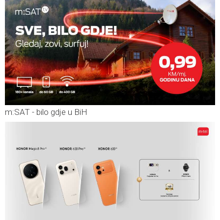
m:SAT - bilo gdje u BiH