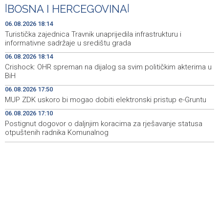
|
BOSNA I HERCEGOVINA
|
Drugi Festival bakri okupio mještane i posjetitelje kod
19:55
Livna
06.08.2026 18:14
Turistička zajednica Travnik unaprijedila infrastrukturu i
Novi Travnik receives first direct EU funding for UNESCO
19:45
informativne sadržaje u središtu grada
heritage project
06.08.2026 18:14
Crishock: OHR spreman na dijalog sa svim političkim akterima u
Crishock: OHR maintains an open dialogue with all
19:33
BiH
political stakeholders in BiH
06.08.2026 17:50
Velika nagrada Britanije ostaje u MotoGP kalendaru do
19:32
MUP ZDK uskoro bi mogao dobiti elektronski pristup e-Gruntu
2028. godine
06.08.2026 17:10
Postignut dogovor o daljnjim koracima za rješavanje statusa
Španska krajnja ljevica i desnica ujedinjene protiv
19:29
Maroka kao suorganizatora SP 2030.
otpuštenih radnika Komunalnog