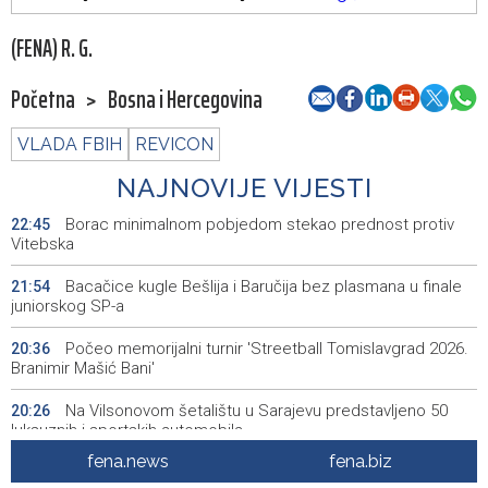
(FENA) R. G.
Početna
>
Bosna i Hercegovina
VLADA FBIH
REVICON
NAJNOVIJE VIJESTI
Borac minimalnom pobjedom stekao prednost protiv
22:45
Vitebska
Bacačice kugle Bešlija i Baručija bez plasmana u finale
21:54
juniorskog SP-a
Počeo memorijalni turnir 'Streetball Tomislavgrad 2026.
20:36
Branimir Mašić Bani'
Na Vilsonovom šetalištu u Sarajevu predstavljeno 50
20:26
luksuznih i sportskih automobila
fena.news
fena.biz
Announcement of events for Friday, 7 August 2026
20:01