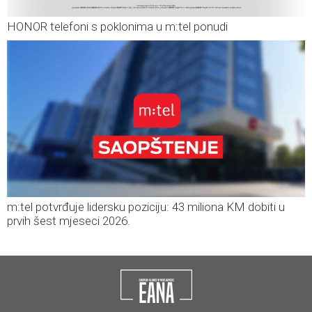
HONOR telefoni s poklonima u m:tel ponudi
m:tel potvrđuje lidersku poziciju: 43 miliona KM dobiti u
prvih šest mjeseci 2026.