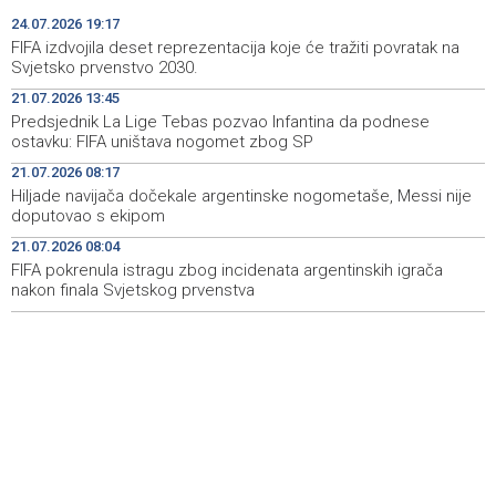
danas na Vilsonovom šetalištu
24.07.2026 19:17
FIFA izdvojila deset reprezentacija koje će tražiti povratak na
Duge kolone vozila na izlazu iz BiH na graničnim
06:50
Svjetsko prvenstvo 2030.
prelazima Velika Kladuša, Gradina i Orašje
21.07.2026 13:45
Predsjednik La Lige Tebas pozvao Infantina da podnese
Najave događaja za 6. 8. 2026. godine (četvrtak)
06:50
ostavku: FIFA uništava nogomet zbog SP
Vlada Srbije: Nema opasnosti od nestašica struje i
21:01
21.07.2026 08:17
vode, riječni promet ugrožen
Hiljade navijača dočekale argentinske nogometaše, Messi nije
doputovao s ekipom
Rukometaši 'Slobode' ulaze u novu sezonu s ciljem
20:29
21.07.2026 08:04
povratka u Premijer ligu
FIFA pokrenula istragu zbog incidenata argentinskih igrača
nakon finala Svjetskog prvenstva