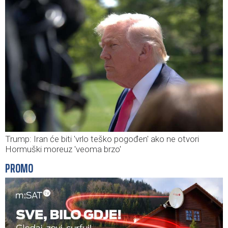
Trump: Iran će biti 'vrlo teško pogođen' ako ne otvori
Hormuški moreuz 'veoma brzo'
PROMO