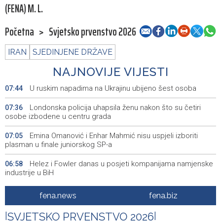
(FENA) M. L.
Početna
>
Svjetsko prvenstvo 2026
IRAN
SJEDINJENE DRŽAVE
NAJNOVIJE VIJESTI
U ruskim napadima na Ukrajinu ubijeno šest osoba
07:44
Londonska policija uhapsila ženu nakon što su četiri
07:36
osobe izbodene u centru grada
Emina Omanović i Enhar Mahmić nisu uspjeli izboriti
07:05
plasman u finale juniorskog SP-a
Helez i Fowler danas u posjeti kompanijama namjenske
06:58
industrije u BiH
Helez i komandant NATO štaba u Sarajevu Fowler
06:57
fena.news
fena.biz
posjetili Bugojno
|
SVJETSKO PRVENSTVO 2026
|
Izložba luksuznih i sportskih automobila - A Driving Force
06:50