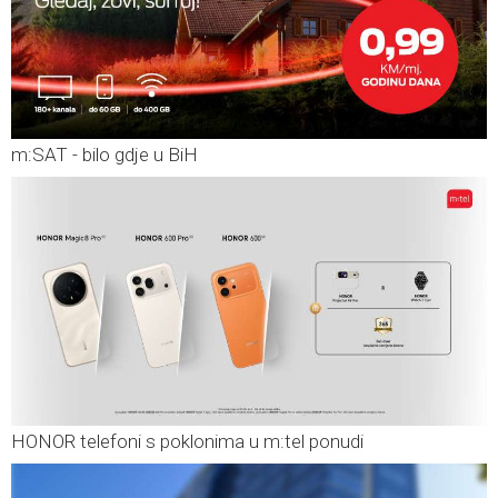
m:SAT - bilo gdje u BiH
HONOR telefoni s poklonima u m:tel ponudi