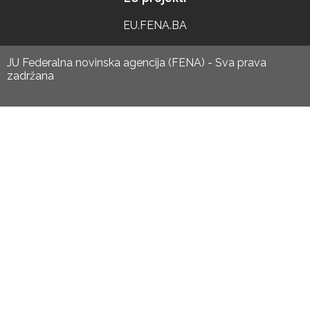
EU.FENA.BA
JU Federalna novinska agencija (FENA) - Sva prava
zadržana