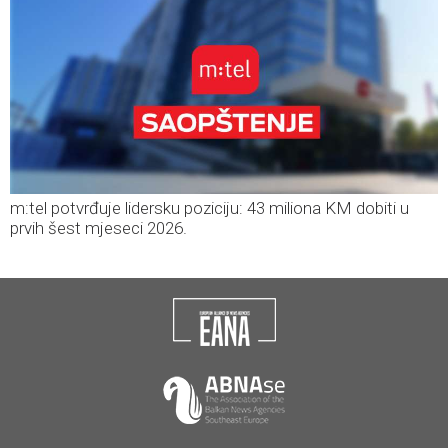
m:tel potvrđuje lidersku poziciju: 43 miliona KM dobiti u
prvih šest mjeseci 2026.