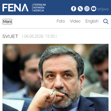
prijava
Foto
Video
English
Meni
SVIJET
| 06.06.2026. 15:32 |