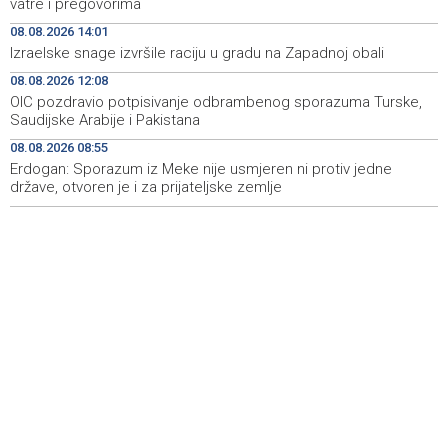
vatre i pregovorima
08.08.2026 14:01
Konjic ugostio 23 folklorna društva na 26.
15:09
Izraelske snage izvršile raciju u gradu na Zapadnoj obali
Međunarodnom festivalu ‘Konjička sehara’
08.08.2026 12:08
Vozači u HBŽ-u pozvani na oprez zbog divljih konja na
15:05
OIC pozdravio potpisivanje odbrambenog sporazuma Turske,
cestama
Saudijske Arabije i Pakistana
08.08.2026 08:55
Bh. Muay Thai reprezentacija na Svjetskom prvenstvu u
14:49
najbrojnijem sastavu do sada (VIDEO)
Erdogan: Sporazum iz Meke nije usmjeren ni protiv jedne
države, otvoren je i za prijateljske zemlje