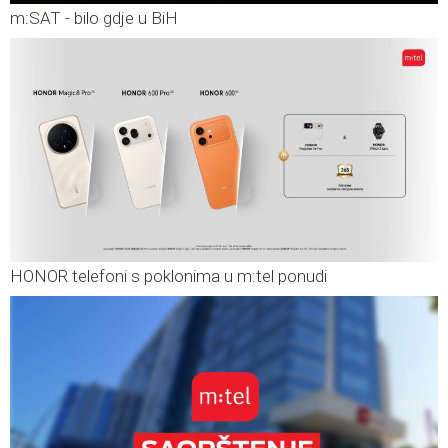
m:SAT - bilo gdje u BiH
HONOR telefoni s poklonima u m:tel ponudi