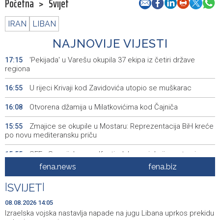
Početna
>
Svijet
IRAN
LIBAN
NAJNOVIJE VIJESTI
'Pekijada' u Varešu okupila 37 ekipa iz četiri države
17:15
regiona
U rijeci Krivaji kod Zavidovića utopio se muškarac
16:55
Otvorena džamija u Milatkovićima kod Čajniča
16:08
Zmajice se okupile u Mostaru: Reprezentacija BiH kreće
15:55
po novu mediteransku priču
SFF - Specijalna predfestivalska projekcija restauriranog
15:55
filma 'Žena s krajolikom' Ivice Matića
fena.news
fena.biz
Požar kod Konjica i dalje aktivan, stanje bolje nego
15:37
|
SVIJET
|
jutros
08.08.2026 14:05
Dokumentarac 'Bulevar Ivice Osima' osvojio nagradu na
15:27
Izraelska vojska nastavlja napade na jugu Libana uprkos prekidu
City Festu u Niškoj Banji