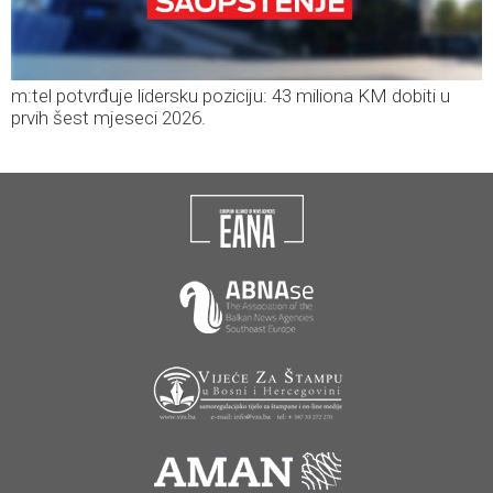
m:tel potvrđuje lidersku poziciju: 43 miliona KM dobiti u
prvih šest mjeseci 2026.