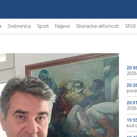
a
Srebrenica
Sport
Najave
Stranačke aktivnosti
SP26
20:3
2026.
20:2
preds
20:0
2026
19:5
kod 