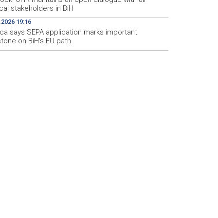
ical stakeholders in BiH
.2026 19:16
ca says SEPA application marks important
stone on BiH's EU path