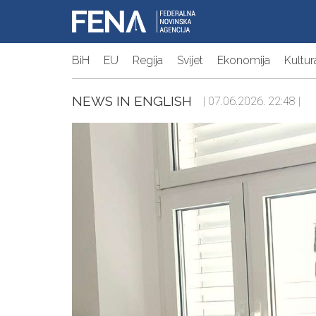
BiH
EU
Regija
Svijet
Ekonomija
Kultur
NEWS IN ENGLISH
| 07.06.2026. 22:48 |