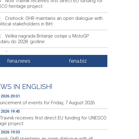
Novi Travnik receives first direct EU funding for
5
CO heritage project
Crishock: OHR maintains an open dialogue with
3
olitical stakeholders in BiH
Velika nagrada Britanije ostaje u MotoGP
2
ndaru do 2028. godine
Španska krajnja ljevica i desnica ujedinjene protiv
9
ka kao suorganizatora SP 2030.
fena.news
fena.biz
Grad Novi Travnik prvi put izravno dobio sredstva
7
pske unije
WS IN ENGLISH
|
Soreca says SEPA application marks important
6
stone on BiH's EU path
.2026 20:01
uncement of events for Friday, 7 August 2026
.2026 19:45
Travnik receives first direct EU funding for UNESCO
tage project
.2026 19:33
ock: OHR maintains an open dialogue with all