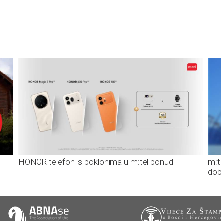
HONOR telefoni s poklonima u m:tel ponudi
m:t
dob