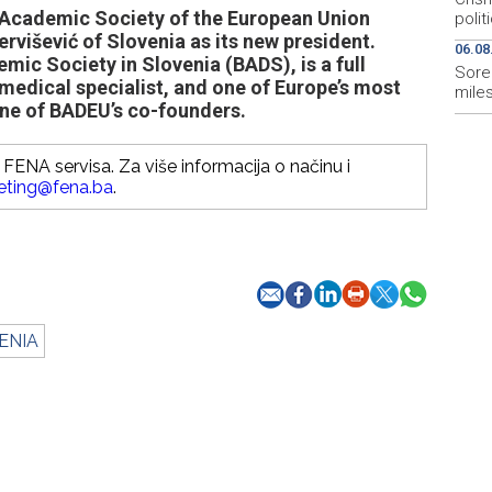
Academic Society of the European Union
polit
ervišević of Slovenia as its new president.
06.08
mic Society in Slovenia (BADS), is a full
Sore
a medical specialist, and one of Europe’s most
mile
one of BADEU’s co-founders.
FENA servisa. Za više informacija o načinu i
eting@fena.ba
.
ENIA