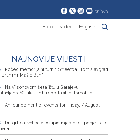
prijava
Foto
Video
English
NAJNOVIJE VIJESTI
Počeo memorijalni turnir 'Streetball Tomislavgrad
6
 Branimir Mašić Bani'
Na Vilsonovom šetalištu u Sarajevu
6
tavljeno 50 luksuznih i sportskih automobila
Announcement of events for Friday, 7 August
1
Drugi Festival bakri okupio mještane i posjetitelje
5
Livna