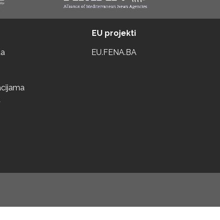
EU projekti
ta
EU.FENA.BA
acijama
a