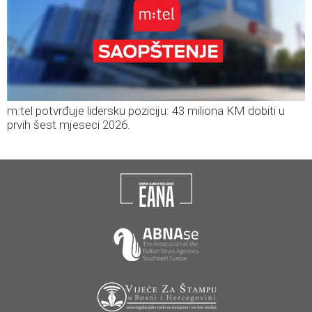
m:tel potvrđuje lidersku poziciju: 43 miliona KM dobiti u
prvih šest mjeseci 2026.