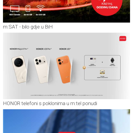
m:SAT - bilo gdje u BiH
HONOR telefoni s poklonima u m:tel ponudi