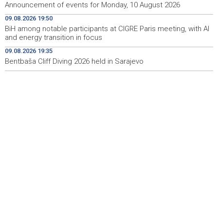
Announcement of events for Monday, 10 August 2026
Požar u Konjicu lokaliziran, požar kod Neuma i dalje
09:27
aktivan
09.08.2026 19:50
BiH among notable participants at CIGRE Paris meeting, with AI
Blood donation drive taking place today at Transfusion
09:26
and energy transition in focus
Medicine Institute in Sarajevo
09.08.2026 19:35
Bentbaša Cliff Diving 2026 held in Sarajevo
Sarajevo ponovo domaćin Jadranske Teqball lige - U
08:53
borbi za titulu 80 ekipa