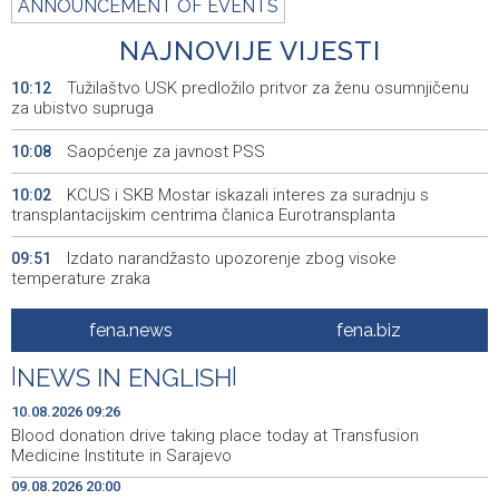
ANNOUNCEMENT OF EVENTS
NAJNOVIJE VIJESTI
Tužilaštvo USK predložilo pritvor za ženu osumnjičenu
10:12
za ubistvo supruga
Saopćenje za javnost PSS
10:08
KCUS i SKB Mostar iskazali interes za suradnju s
10:02
transplantacijskim centrima članica Eurotransplanta
Izdato narandžasto upozorenje zbog visoke
09:51
temperature zraka
Šesta 'Maslenicijada' u Arapuši okupila ljubitelje
09:34
fena.news
fena.biz
tradicionalne kuhinje
|
NEWS IN ENGLISH
|
Nakon deset godina u Njemačkoj vratio se u Livno:
09:30
"Puno je lakše kada imaš obitelj uz sebe"
10.08.2026 09:26
Blood donation drive taking place today at Transfusion
Srbija: Požar u rezervatu prirode Deliblatska pješčara
09:27
Medicine Institute in Sarajevo
stavljen pod kontrolu
09.08.2026 20:00