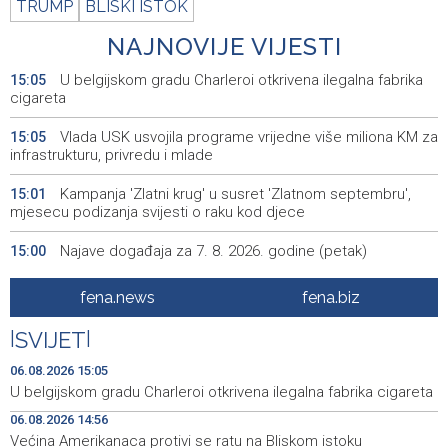
TRUMP
BLISKI ISTOK
NAJNOVIJE VIJESTI
U belgijskom gradu Charleroi otkrivena ilegalna fabrika
15:05
cigareta
Vlada USK usvojila programe vrijedne više miliona KM za
15:05
infrastrukturu, privredu i mlade
Kampanja 'Zlatni krug' u susret 'Zlatnom septembru',
15:01
mjesecu podizanja svijesti o raku kod djece
Najave događaja za 7. 8. 2026. godine (petak)
15:00
Većina Amerikanaca protivi se ratu na Bliskom istoku
14:56
fena.news
fena.biz
Central Election Commission of BiH fines three parties,
14:54
|
SVIJET
|
coalition KM 18,500
06.08.2026 15:05
Učesnici Krajiškog moto-maratona 'Dani slobode 2026'
14:54
U belgijskom gradu Charleroi otkrivena ilegalna fabrika cigareta
odali počast braniocima
06.08.2026 14:56
Većina Amerikanaca protivi se ratu na Bliskom istoku
Inspektori u ZDK zatekli 11 obveznika koji nisu
14:51