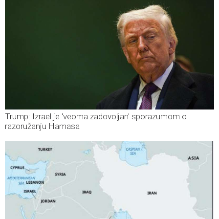
Trump: Izrael je 'veoma zadovoljan' sporazumom o
razoružanju Hamasa