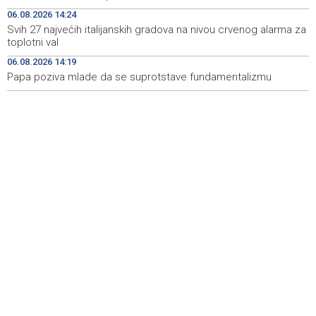
evidentirali promet putem fiskalnog uređaja
06.08.2026 14:24
Svih 27 najvećih italijanskih gradova na nivou crvenog alarma za
Na Sarajevskoj berzi današnji promet 114.853,85 KM
14:48
toplotni val
06.08.2026 14:19
Ovjera knjižica nije odobrovoljila zeničke rudare, u jami
14:48
'Raspotočje' 11 ih protestira
Papa poziva mlade da se suprotstave fundamentalizmu