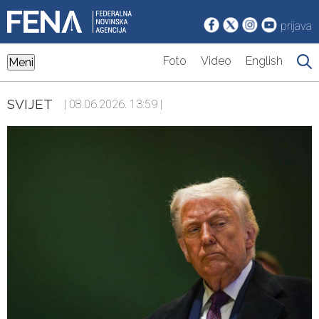
prijava
Foto
Video
English
Meni
SVIJET
| 08.06.2026. 13:59 |