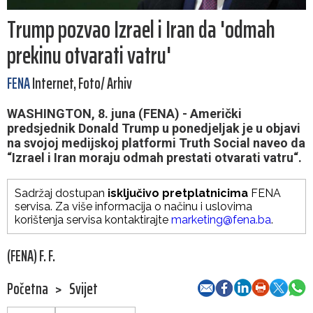
Trump pozvao Izrael i Iran da 'odmah
prekinu otvarati vatru'
FENA
Internet, Foto/ Arhiv
WASHINGTON, 8. juna (FENA) - Američki
predsjednik Donald Trump u ponedjeljak je u objavi
na svojoj medijskoj platformi Truth Social naveo da
“Izrael i Iran moraju odmah prestati otvarati vatru“.
Sadržaj dostupan
isključivo pretplatnicima
FENA
servisa. Za više informacija o načinu i uslovima
korištenja servisa kontaktirajte
marketing@fena.ba
.
(FENA) F. F.
Početna
>
Svijet