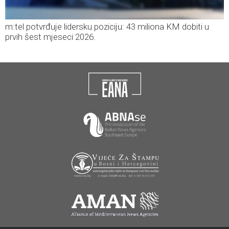
m:tel potvrđuje lidersku poziciju: 43 miliona KM dobiti u
prvih šest mjeseci 2026.