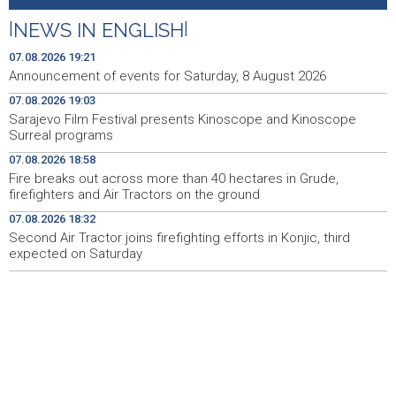
Galerija ULUPUBiH otvara novu izlagačku sezonu,
20:01
predstavlja novi izlagački program
|
NEWS IN ENGLISH
|
Faris Dževahirić novi nogometaš Veleža
19:44
07.08.2026 19:21
Announcement of events for Saturday, 8 August 2026
Announcement of events for Saturday, 8 August 2026
19:21
07.08.2026 19:03
Sarajevo Film Festival presents Kinoscope and Kinoscope
Rudari Milanovića ubijedili da ode kući, Memčić se već
19:10
Surreal programs
ponovo vratio u jamu 'Raspotočje'
07.08.2026 18:58
Sarajevo Film Festival presents Kinoscope and
19:03
Fire breaks out across more than 40 hectares in Grude,
Kinoscope Surreal programs
firefighters and Air Tractors on the ground
07.08.2026 18:32
Najave događaja za 8. 8. 2026. godine (subota)
19:00
Second Air Tractor joins firefighting efforts in Konjic, third
expected on Saturday