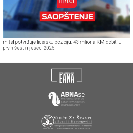
m:tel potvrđuje lidersku poziciju: 43 miliona KM dobiti u
prvih šest mjeseci 2026.