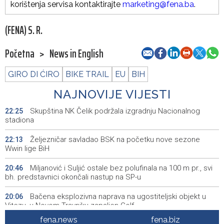
korištenja servisa kontaktirajte
marketing@fena.ba
.
(FENA) S. R.
Početna
>
News in English
GIRO DI ĆIRO
BIKE TRAIL
EU
BIH
NAJNOVIJE VIJESTI
Skupština NK Čelik podržala izgradnju Nacionalnog
22:25
stadiona
Željezničar savladao BSK na početku nove sezone
22:13
Wwin lige BiH
Miljanović i Suljić ostale bez polufinala na 100 m pr., svi
20:46
bh. predstavnici okončali nastup na SP-u
Bačena eksplozivna naprava na ugostiteljski objekt u
20:06
Vitezu, u Novom Travniku zapaljen Golf
fena.news
fena.biz