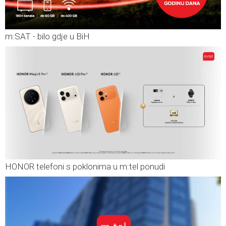
m:SAT - bilo gdje u BiH
HONOR telefoni s poklonima u m:tel ponudi