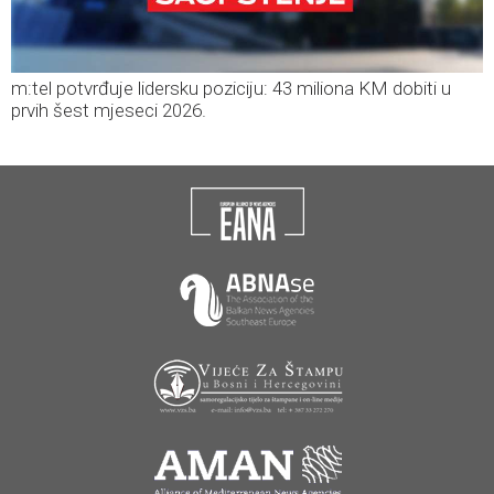
m:tel potvrđuje lidersku poziciju: 43 miliona KM dobiti u
prvih šest mjeseci 2026.