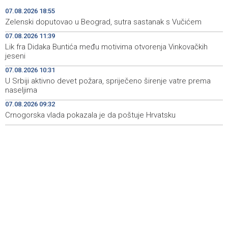
Faris Dževahirić novi nogometaš Veleža
19:44
07.08.2026 18:55
Zelenski doputovao u Beograd, sutra sastanak s Vučićem
Announcement of events for Saturday, 8 August 2026
19:21
07.08.2026 11:39
Lik fra Didaka Buntića među motivima otvorenja Vinkovačkih
Rudari Milanovića ubijedili da ode kući, Memčić se već
19:10
jeseni
ponovo vratio u jamu 'Raspotočje'
07.08.2026 10:31
Sarajevo Film Festival presents Kinoscope and
19:03
U Srbiji aktivno devet požara, spriječeno širenje vatre prema
Kinoscope Surreal programs
naseljima
07.08.2026 09:32
Najave događaja za 8. 8. 2026. godine (subota)
19:00
Crnogorska vlada pokazala je da poštuje Hrvatsku