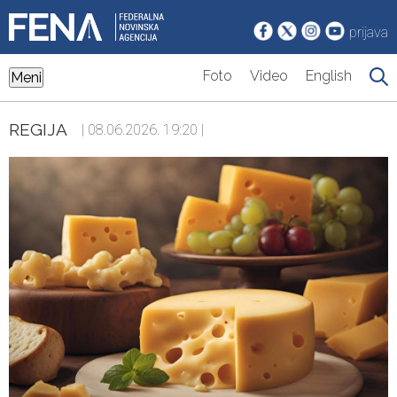
prijava
Foto
Video
English
Meni
REGIJA
| 08.06.2026. 19:20 |