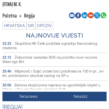
(FENA) M. K.
Početna
>
Regija
HRVATSKA
SIR
OPOZIV
NAJNOVIJE VIJESTI
Skupština NK Čelik podržala izgradnju Nacionalnog
22:25
stadiona
Željezničar savladao BSK na početku nove sezone
22:13
Wwin lige BiH
Miljanović i Suljić ostale bez polufinala na 100 m pr., svi
20:46
bh. predstavnici okončali nastup na SP-u
Bačena eksplozivna naprava na ugostiteljski objekt u
20:06
Vitezu, u Novom Travniku zapaljen Golf
fena.news
fena.biz
Galerija ULUPUBiH otvara novu izlagačku sezonu,
20:01
predstavlja novi izlagački program
|
REGIJA
|