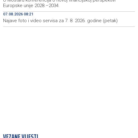
U Mostaru konferencija o novoj financijskoj perspektivi
firefighters and Air Tractors on the ground
Europske unije 2028.–2034.
07.08.2026 08:21
Zelenski doputovao u Beograd, sutra sastanak s
18:55
Vučićem
Najave foto i video servisa za 7. 8. 2026. godine (petak)
VEZANE VIJESTI