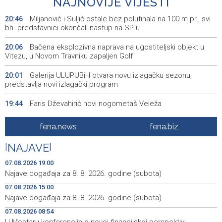
NAJNOVIJE VIJESTI
Miljanović i Suljić ostale bez polufinala na 100 m pr., svi
20:46
bh. predstavnici okončali nastup na SP-u
Bačena eksplozivna naprava na ugostiteljski objekt u
20:06
Vitezu, u Novom Travniku zapaljen Golf
Galerija ULUPUBiH otvara novu izlagačku sezonu,
20:01
predstavlja novi izlagački program
Faris Dževahirić novi nogometaš Veleža
19:44
Announcement of events for Saturday, 8 August 2026
19:21
fena.news
fena.biz
Rudari Milanovića ubijedili da ode kući, Memčić se već
19:10
|
NAJAVE
|
ponovo vratio u jamu 'Raspotočje'
07.08.2026 19:00
Sarajevo Film Festival presents Kinoscope and
19:03
Najave događaja za 8. 8. 2026. godine (subota)
Kinoscope Surreal programs
07.08.2026 15:00
Najave događaja za 8. 8. 2026. godine (subota)
Najave događaja za 8. 8. 2026. godine (subota)
19:00
07.08.2026 08:54
Fire breaks out across more than 40 hectares in Grude,
18:58