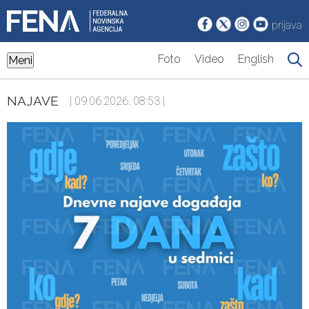
prijava
Foto
Video
English
Meni
NAJAVE
| 09.06.2026. 08:53 |