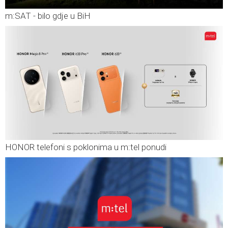
m:SAT - bilo gdje u BiH
HONOR telefoni s poklonima u m:tel ponudi