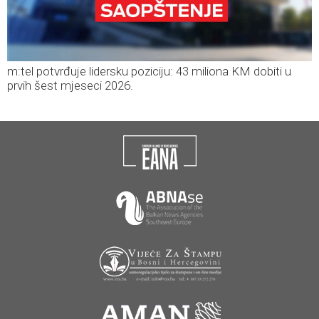
m:tel potvrđuje lidersku poziciju: 43 miliona KM dobiti u
prvih šest mjeseci 2026.