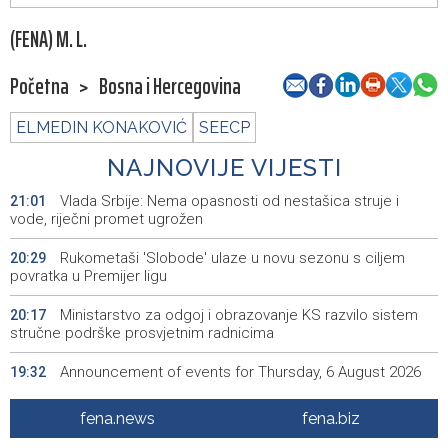
(FENA) M. L.
Početna
>
Bosna i Hercegovina
ELMEDIN KONAKOVIĆ
SEECP
NAJNOVIJE VIJESTI
Vlada Srbije: Nema opasnosti od nestašica struje i
21:01
vode, riječni promet ugrožen
Rukometaši 'Slobode' ulaze u novu sezonu s ciljem
20:29
povratka u Premijer ligu
Ministarstvo za odgoj i obrazovanje KS razvilo sistem
20:17
stručne podrške prosvjetnim radnicima
Announcement of events for Thursday, 6 August 2026
19:32
Rise in electric scooter injuries among children; Biloš:
19:26
fena.news
fena.biz
Head and facial injuries most common