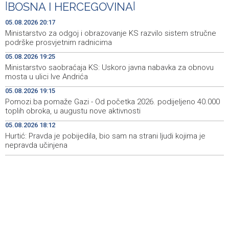
|
BOSNA I HERCEGOVINA
|
Ministarstvo saobraćaja KS: Uskoro javna nabavka za
19:25
obnovu mosta u ulici Ive Andrića
05.08.2026 20:17
Ministarstvo za odgoj i obrazovanje KS razvilo sistem stručne
Pomozi.ba pomaže Gazi - Od početka 2026. podijeljeno
19:15
podrške prosvjetnim radnicima
40.000 toplih obroka, u augustu nove aktivnosti
05.08.2026 19:25
Ministarstvo saobraćaja KS: Uskoro javna nabavka za obnovu
Conference on representation of constituent peoples
19:12
mosta u ulici Ive Andrića
and Others in BiH institutions on August 7
05.08.2026 19:15
'Šetnica kulture' nastavljena modnom revijom i
19:12
Pomozi.ba pomaže Gazi - Od početka 2026. podijeljeno 40.000
predstavljanjem kozmetike
toplih obroka, u augustu nove aktivnosti
05.08.2026 18:12
Prosecutor's Office indicts former Court of BiH
19:05
employee for alleged embezzlement
Hurtić: Pravda je pobijedila, bio sam na strani ljudi kojima je
nepravda učinjena