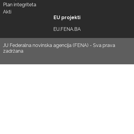
Plan integriteta
Akti
EU projekti
EU.FENA.BA
JU Federalna novinska agencija (FENA) - Sva prava
zadržana