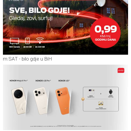
m:SAT - bilo gdje u BiH