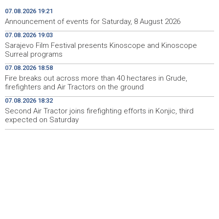
07.08.2026 19:21
Konjic ugostio 23 folklorna društva na 26.
15:09
Announcement of events for Saturday, 8 August 2026
Međunarodnom festivalu ‘Konjička sehara’
07.08.2026 19:03
Sarajevo Film Festival presents Kinoscope and Kinoscope
Vozači u HBŽ-u pozvani na oprez zbog divljih konja na
15:05
Surreal programs
cestama
07.08.2026 18:58
Bh. Muay Thai reprezentacija na Svjetskom prvenstvu u
14:49
Fire breaks out across more than 40 hectares in Grude,
najbrojnijem sastavu do sada (VIDEO)
firefighters and Air Tractors on the ground
07.08.2026 18:32
Sutra sunčano, dnevna temperatura od 27 do 33, na
14:30
jugu do 39 stepeni
Second Air Tractor joins firefighting efforts in Konjic, third
expected on Saturday