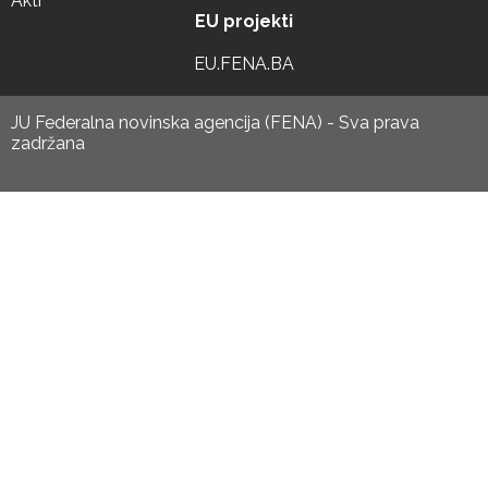
Akti
EU projekti
EU.FENA.BA
JU Federalna novinska agencija (FENA) - Sva prava
zadržana