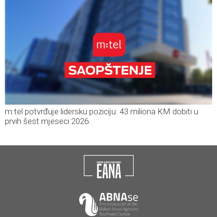
m:tel potvrđuje lidersku poziciju: 43 miliona KM dobiti u
prvih šest mjeseci 2026.