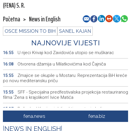
(FENA) S. R.
Početna
>
News in English
OSCE MISSION TO BIH
SANEL KAJAN
NAJNOVIJE VIJESTI
U rijeci Krivaji kod Zavidovića utopio se muškarac
16:55
Otvorena džamija u Milatkovićima kod Čajniča
16:08
Zmajice se okupile u Mostaru: Reprezentacija BiH kreće
15:55
po novu mediteransku priču
SFF - Specijalna predfestivalska projekcija restauriranog
15:55
filma 'Žena s krajolikom' Ivice Matića
Požar kod Konjica i dalje aktivan, stanje bolje nego
15:37
jutros
fena.news
fena.biz
Dokumentarac 'Bulevar Ivice Osima' osvojio nagradu na
15:27
|
NEWS IN ENGLISH
|
City Festu u Niškoj Banji