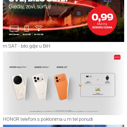
m:SAT - bilo gdje u BiH
HONOR telefoni s poklonima u m:tel ponudi