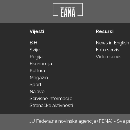
Vijesti
Resursi
BiH
News in English
Svijet
Foto servis
Regija
Video servis
Ekonomija
Kultura
Magazin
Sport
Najave
Servisne informacije
Stranačke aktivnosti
JU Federalna novinska agencija (FENA) - Sva 