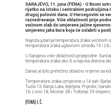
SARAJEVO, 11. juna (FENA) - U Bosni sutra
rijetko na istoku i centralnim područjima
drugoj polovini dana. U Hercegovini se ve
razvedravanje. Više oblačnosti prije podn
većinom slab do umjerene jačine sjeverno
umjereno jaka bura koja će oslabiti u pos
Najniža jutarnja temperatura zraka većinom i
temperatura zraka uglavnom između 19 i 24, n
U Sarajevu više oblačnosti prijepodne. Sunčan
temperatura zraka oko 9, a najviša dnevna ok
Danas je bilo pretežno oblačno vrijeme sa ki
Temperature zraka izmjerene u 14 sati: Bjelaš
Tuzla 13; Banja Luka, Bijeljina, Prijedor, San
16; Livno 18; Mostar 28 i Trebinje 29 stepeni
(FENA) J. Č.