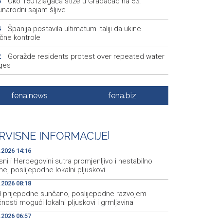
Oko 150 izlagača stiže u Gradačac na 53.
6
narodni sajam šljive
Španija postavila ultimatum Italiji da ukine
4
ične kontrole
Goražde residents protest over repeated water
2
ges
Dani dijaspore Travnik 2026: Održan susret
1
odarstvenika
fena.news
fena.biz
Priopćenje za javnost Naše stranke Mostar
7
Na Sarajevskoj berzi sedmični promet 993.831
5
RVISNE INFORMACIJE
|
.2026 14:16
ni i Hercegovini sutra promjenljivo i nestabilno
me, poslijepodne lokalni pljuskovi
.2026 08:18
H prijepodne sunčano, poslijepodne razvojem
nosti mogući lokalni pljuskovi i grmljavina
.2026 06:57