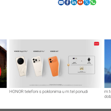
HONOR telefoni s poklonima u m:tel ponudi
m:t
dob