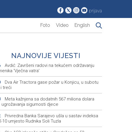
prijava
Foto
Video
English
NAJNOVIJE VIJESTI
Avdić: Završeni radovi na tekućem održavanju
6
enika 'Vječna vatra'
Dva Air Tractora gase požar u Konjicu, u subotu
0
i treći
Meta kažnjena sa dodatnih 567 miliona dolara
8
 ugrožavanja sigurnosti djece
Privredna Banka Sarajevo ušla u sastav indeksa
2
-10 umjesto Rudnika Soli Tuzla