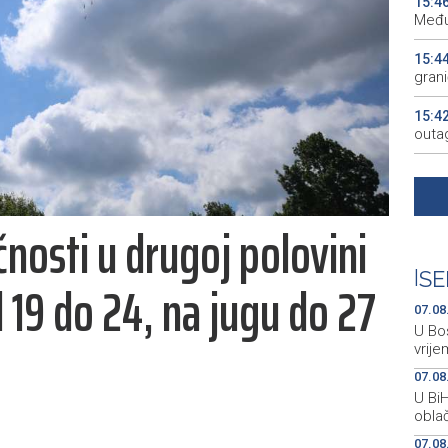
15:4
Među
15:4
gran
15:4
outa
15:3
gosp
nosti u drugoj polovini
15:2
15:2
|
SE
19 do 24, na jugu do 27
KM
07.08
U Bos
vrije
07.08
U Bi
oblač
07.08