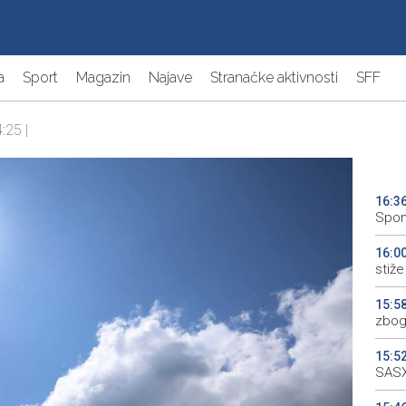
a
Sport
Magazin
Najave
Stranačke aktivnosti
SFF
:25 |
16:3
Spom
16:0
stiže 
15:5
zbog
15:5
SASX