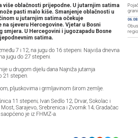
 više oblačnosti prijepodne. U jutarnjim satima
Pojač
grani
 može pasti malo kiše. Smanjenje oblačnosti u
ćinom u jutarnjim satima očekuje
06.08
e na sjeveru Hercegovine. Vjetar u Bosni
Obus
g smjera. U Hercegovini i jugozapadu Bosne
regio
lijepodnevnim satima.
zmeđu 7 i 12, na jugu do 16 stepeni. Najviša dnevna
a jugu do 27 stepeni.
ije u drugom dijelu dana Najniža jutarnja
o 21 stepen.
šom, pljuskovima i grmljavinom širom zemlje.
nica 11 stepeni; Ivan Sedlo 12; Drvar, Sokolac i
ski Most, Sarajevo, Srebrenica i Zvornik 14; Gradačac
, saopćeno je iz FHMZ-a.