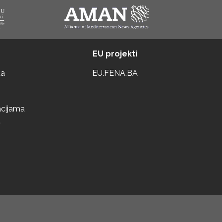
EU projekti
ta
EU.FENA.BA
acijama
a