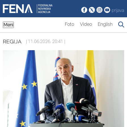
prijava
Foto
Video
English
Meni
REGIJA
| 11.06.2026. 20:41 |