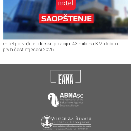
m:tel potvrđuje lidersku poziciju: 43 miliona KM dobiti u
prvih šest mjeseci 2026.