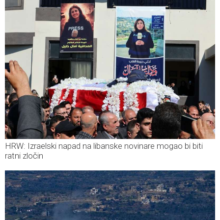
HRW: Izraelski napad na libanske novinare mogao bi biti
ratni zločin