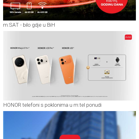
m:SAT - bilo gdje u BiH
HONOR telefoni s poklonima u m:tel ponudi