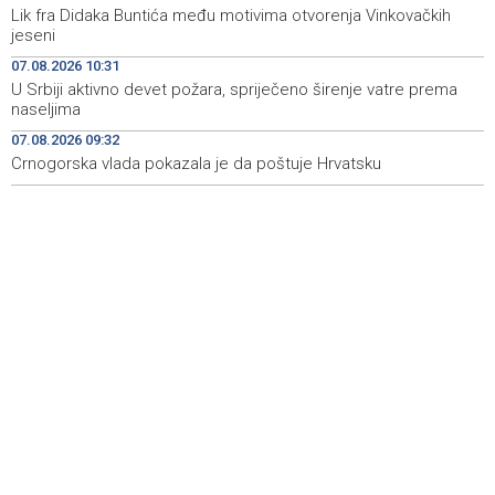
Lik fra Didaka Buntića među motivima otvorenja Vinkovačkih
Rudari Milanovića ubijedili da ode kući, Memčić se već
19:10
jeseni
ponovo vratio u jamu 'Raspotočje'
07.08.2026 10:31
Sarajevo Film Festival presents Kinoscope and
19:03
U Srbiji aktivno devet požara, spriječeno širenje vatre prema
Kinoscope Surreal programs
naseljima
07.08.2026 09:32
Najave događaja za 8. 8. 2026. godine (subota)
19:00
Crnogorska vlada pokazala je da poštuje Hrvatsku