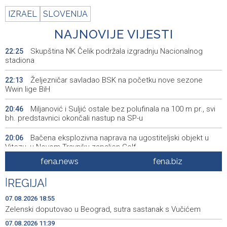
IZRAEL
SLOVENIJA
NAJNOVIJE VIJESTI
Skupština NK Čelik podržala izgradnju Nacionalnog
22:25
stadiona
Željezničar savladao BSK na početku nove sezone
22:13
Wwin lige BiH
Miljanović i Suljić ostale bez polufinala na 100 m pr., svi
20:46
bh. predstavnici okončali nastup na SP-u
Bačena eksplozivna naprava na ugostiteljski objekt u
20:06
Vitezu, u Novom Travniku zapaljen Golf
fena.news
fena.biz
Galerija ULUPUBiH otvara novu izlagačku sezonu,
20:01
predstavlja novi izlagački program
|
REGIJA
|
Faris Dževahirić novi nogometaš Veleža
19:44
07.08.2026 18:55
Zelenski doputovao u Beograd, sutra sastanak s Vučićem
Announcement of events for Saturday, 8 August 2026
19:21
07.08.2026 11:39