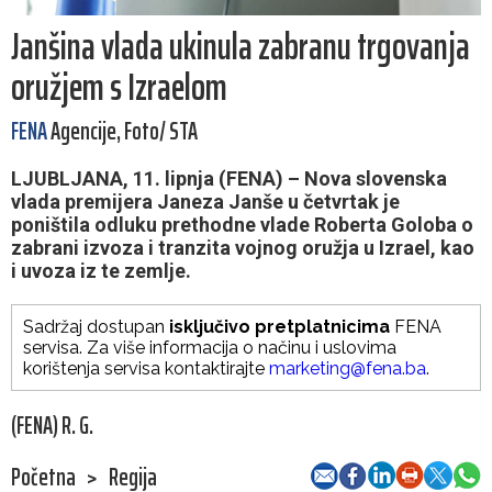
Janšina vlada ukinula zabranu trgovanja
oružjem s Izraelom
FENA
Agencije, Foto/ STA
LJUBLJANA, 11. lipnja (FENA) – Nova slovenska
vlada premijera Janeza Janše u četvrtak je
poništila odluku prethodne vlade Roberta Goloba o
zabrani izvoza i tranzita vojnog oružja u Izrael, kao
i uvoza iz te zemlje.
Sadržaj dostupan
isključivo pretplatnicima
FENA
servisa. Za više informacija o načinu i uslovima
korištenja servisa kontaktirajte
marketing@fena.ba
.
(FENA) R. G.
Početna
>
Regija