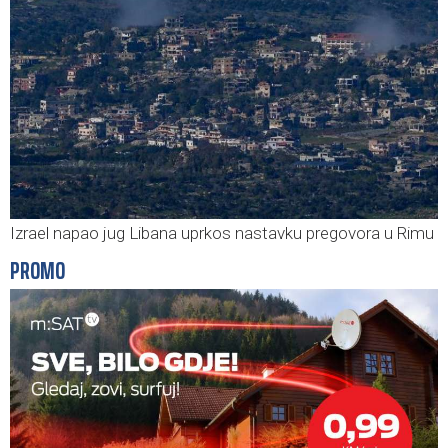
Izrael napao jug Libana uprkos nastavku pregovora u Rimu
PROMO