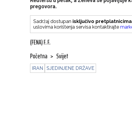
Reutersu u petak, a Ženeva se pojavljuje 
pregovora.
Sadržaj dostupan
isključivo pretplatnicima
uslovima korištenja servisa kontaktirajte
mark
(FENA) F. F.
Početna
>
Svijet
IRAN
SJEDINJENE DRŽAVE