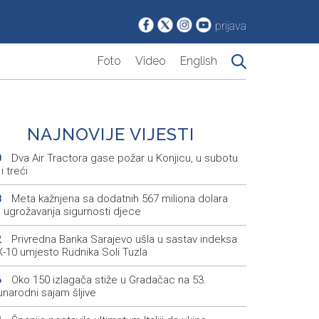
prijava
Foto
Video
English
NAJNOVIJE VIJESTI
Dva Air Tractora gase požar u Konjicu, u subotu
0
i treći
Meta kažnjena sa dodatnih 567 miliona dolara
8
 ugrožavanja sigurnosti djece
Privredna Banka Sarajevo ušla u sastav indeksa
2
-10 umjesto Rudnika Soli Tuzla
Oko 150 izlagača stiže u Gradačac na 53.
6
narodni sajam šljive