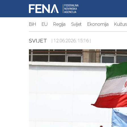
BiH
EU
Regija
Svijet
Ekonomija
Kultur
SVIJET
| 12.06.2026. 15:16 |