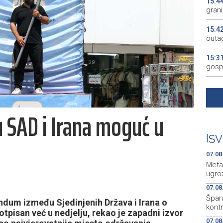
15:4
gran
15:4
outa
15:3
gosp
15:2
15:2
SAD i Irana moguć u
KM
15:1
|
SV
07.08
Meta
ugro
07.08
Špani
um između Sjedinjenih Država i Irana o
kont
otpisan već u nedjelju, rekao je zapadni izvor
07.08