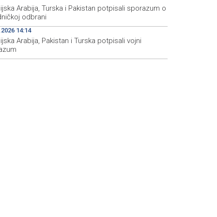
jska Arabija, Turska i Pakistan potpisali sporazum o
dničkoj odbrani
.2026 14:14
jska Arabija, Pakistan i Turska potpisali vojni
azum