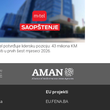
el potvrđuje lidersku poziciju: 43 miliona KM
iti u prvih šest mjeseci 2026.
EU projekti
ta
EU.FENA.BA