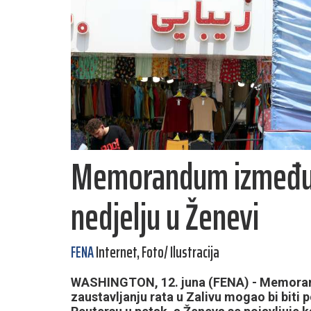
Memorandum između 
nedjelju u Ženevi
FENA
Internet, Foto/ Ilustracija
WASHINGTON, 12. juna (FENA) - Memorand
zaustavljanju rata u Zalivu mogao bi biti p