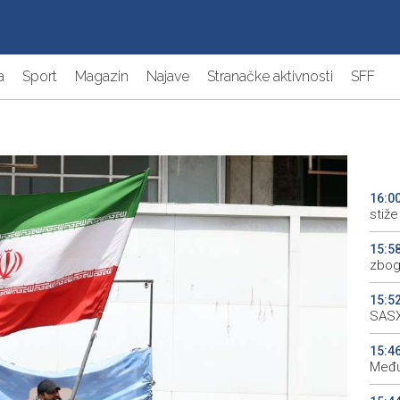
a
Sport
Magazin
Najave
Stranačke aktivnosti
SFF
16:0
stiže 
15:5
zbog
15:5
SASX
15:4
Među