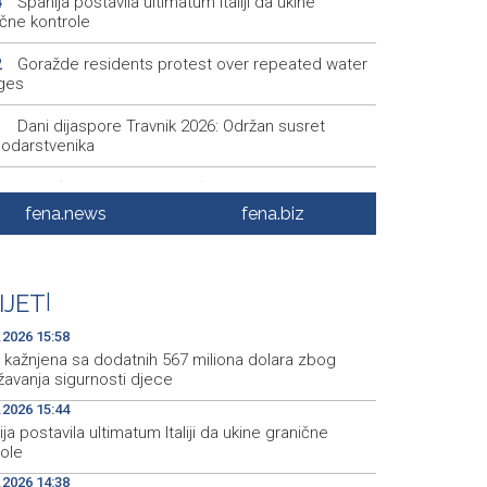
Španija postavila ultimatum Italiji da ukine
4
ične kontrole
Goražde residents protest over repeated water
2
ges
Dani dijaspore Travnik 2026: Održan susret
1
odarstvenika
Priopćenje za javnost Naše stranke Mostar
7
fena.news
fena.biz
Na Sarajevskoj berzi sedmični promet 993.831
5
U Cazinu otvorena izložba 50 plakata bh. filmova
9
IJET
|
.2026 15:58
 kažnjena sa dodatnih 567 miliona dolara zbog
žavanja sigurnosti djece
.2026 15:44
ja postavila ultimatum Italiji da ukine granične
role
.2026 14:38