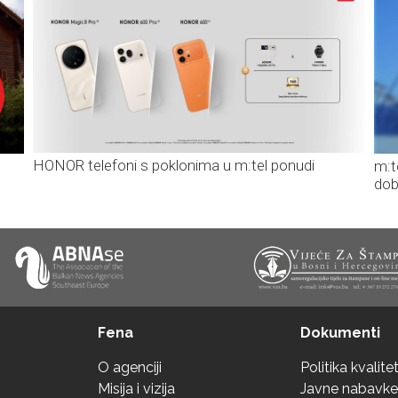
HONOR telefoni s poklonima u m:tel ponudi
m:t
dob
Fena
Dokumenti
O agenciji
Politika kvalite
Misija i vizija
Javne nabavke