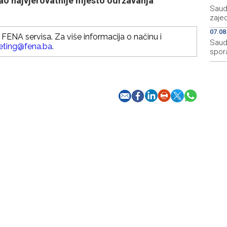
kao najvjerovatnije mjesto održavanja
Saudi
zaje
07.08
FENA servisa. Za više informacija o načinu i
Saudi
eting@fena.ba
.
spor