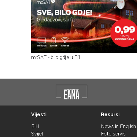
m:SAT - bilo gdje u BiH
Vijesti
Resursi
BiH
News in English
Svijet
Foto servis