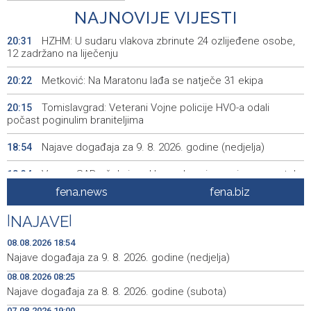
NAJNOVIJE VIJESTI
HZHM: U sudaru vlakova zbrinute 24 ozlijeđene osobe,
20:31
12 zadržano na liječenju
Metković: Na Maratonu lađa se natječe 31 ekipa
20:22
Tomislavgrad: Veterani Vojne policije HVO-a odali
20:15
počast poginulim braniteljima
Najave događaja za 9. 8. 2026. godine (nedjelja)
18:54
Vance: SAD očekuje od Irana da osigura siguran protok
18:34
nafte kroz Hormuški moreuz
fena.news
fena.biz
Iranski šef sigurnosti: Hormuški moreuz će ostati
18:21
|
NAJAVE
|
zatvoren dok SAD ne ispuni zahtjeve Teherana
08.08.2026 18:54
Iran 'vrlo blizu' dogovora s Omanom o novoj Hormuškoj
18:09
Najave događaja za 9. 8. 2026. godine (nedjelja)
brodskoj ruti
08.08.2026 08:25
Najave događaja za 8. 8. 2026. godine (subota)
Koncertom Marije Šerifović večeras se zatvara
18:05
manifestacija 'Dani dijaspore Travnik 2026'
07.08.2026 19:00