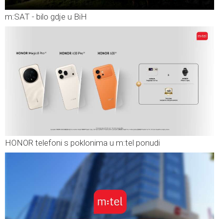
m:SAT - bilo gdje u BiH
HONOR telefoni s poklonima u m:tel ponudi