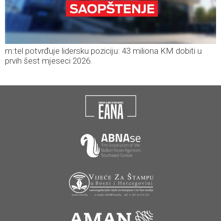
m:tel potvrđuje lidersku poziciju: 43 miliona KM dobiti u
prvih šest mjeseci 2026.