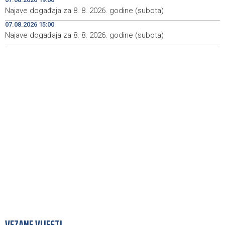
Najave događaja za 8. 8. 2026. godine (subota)
Kod mosta Brčko - Gunja pronađene kosti, vještaci
17:26
sudske medicine utvrđuju porijeklo
07.08.2026 15:00
Najave događaja za 8. 8. 2026. godine (subota)
'Pekijada' u Varešu okupila 37 ekipa iz četiri države
17:15
regiona