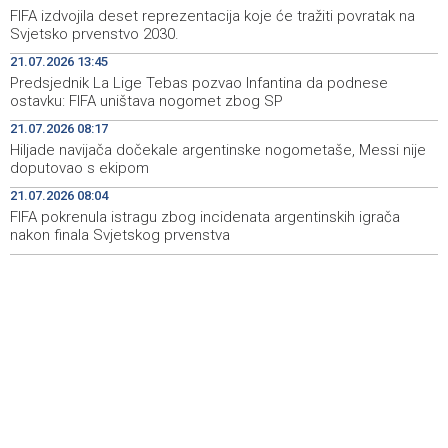
FIFA izdvojila deset reprezentacija koje će tražiti povratak na
'Pekijada' u Varešu okupila 37 ekipa iz četiri države
17:15
Svjetsko prvenstvo 2030.
regiona
21.07.2026 13:45
Predsjednik La Lige Tebas pozvao Infantina da podnese
U rijeci Krivaji kod Zavidovića utopio se muškarac
16:55
ostavku: FIFA uništava nogomet zbog SP
Otvorena džamija u Milatkovićima kod Čajniča
16:08
21.07.2026 08:17
Hiljade navijača dočekale argentinske nogometaše, Messi nije
Zmajice se okupile u Mostaru: Reprezentacija BiH kreće
15:55
doputovao s ekipom
po novu mediteransku priču
21.07.2026 08:04
FIFA pokrenula istragu zbog incidenata argentinskih igrača
nakon finala Svjetskog prvenstva