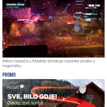
Milion navijača u Madridu dočekuje svjetske prvake u
nogometu
PROMO