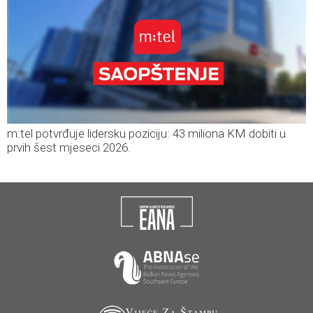
m:tel potvrđuje lidersku poziciju: 43 miliona KM dobiti u
prvih šest mjeseci 2026.