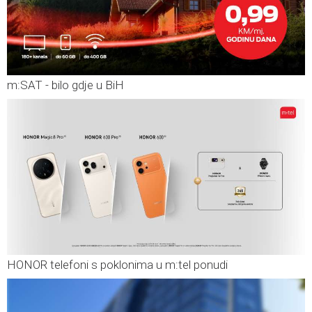
m:SAT - bilo gdje u BiH
HONOR telefoni s poklonima u m:tel ponudi