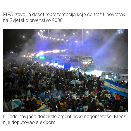
FIFA izdvojila deset reprezentacija koje će tražiti povratak
na Svjetsko prvenstvo 2030.
Hiljade navijača dočekale argentinske nogometaše, Messi
nije doputovao s ekipom