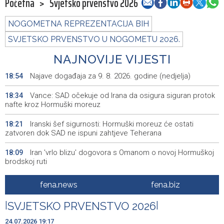
Početna
>
Svjetsko prvenstvo 2026
NOGOMETNA REPREZENTACIJA BIH
SVJETSKO PRVENSTVO U NOGOMETU 2026.
NAJNOVIJE VIJESTI
Najave događaja za 9. 8. 2026. godine (nedjelja)
18:54
Vance: SAD očekuje od Irana da osigura siguran protok
18:34
nafte kroz Hormuški moreuz
Iranski šef sigurnosti: Hormuški moreuz će ostati
18:21
zatvoren dok SAD ne ispuni zahtjeve Teherana
Iran 'vrlo blizu' dogovora s Omanom o novoj Hormuškoj
18:09
brodskoj ruti
Koncertom Marije Šerifović večeras se zatvara
18:05
fena.news
fena.biz
manifestacija 'Dani dijaspore Travnik 2026'
|
SVJETSKO PRVENSTVO 2026
|
Kod mosta Brčko - Gunja pronađene kosti, vještaci
17:26
sudske medicine utvrđuju porijeklo
24.07.2026 19:17