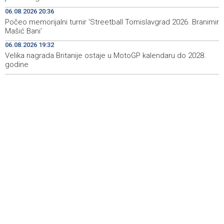
political stakeholders in BiH
06.08.2026 20:36
Počeo memorijalni turnir 'Streetball Tomislavgrad 2026. Branimir
Velika nagrada Britanije ostaje u MotoGP kalendaru do
19:32
Mašić Bani'
2028. godine
06.08.2026 19:32
Velika nagrada Britanije ostaje u MotoGP kalendaru do 2028.
Španska krajnja ljevica i desnica ujedinjene protiv
19:29
Maroka kao suorganizatora SP 2030.
godine