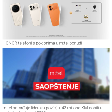
HONOR telefoni s poklonima u m:tel ponudi
m:tel potvrđuje lidersku poziciju: 43 miliona KM dobiti u