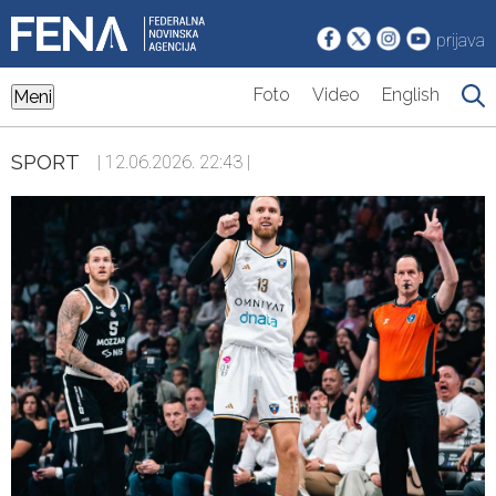
prijava
Foto
Video
English
Meni
SPORT
| 12.06.2026. 22:43 |