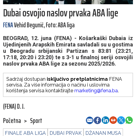
Dubai osvojio naslov prvaka ABA lige
FENA
Vehid Begunić, Foto: ABA liga
BEOGRAD, 12. juna (FENA) - Košarkaški Dubaia iz
Ujedinjenih Arapskih Emirata savladali su u gostima
u Beogradu srbijanski Partizan s 83:81 (23:21,
17:18, 20:20 i 23:20) te s 3-1 u finalnoj seriji osvojili
naslov prvaka ABA lige za sezonu 2025/2026.
Sadržaj dostupan
isključivo pretplatnicima
FENA
servisa. Za više informacija o načinu i uslovima
korištenja servisa kontaktirajte
marketing@fena.ba
.
(FENA) D. J.
Početna
>
Sport
FINALE ABA LIGA
DUBAI PRVAK
DŽANAN MUSA