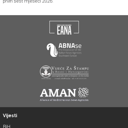
prvih šest mjeseci 2026.
Vijesti
BiH