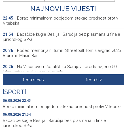
NAJNOVIJE VIJESTI
Borac minimalnom pobjedom stekao prednost protiv
22:45
Vitebska
Bacačice kugle Bešlija i Baručija bez plasmana u finale
21:54
juniorskog SP-a
Počeo memorijalni turnir 'Streetball Tomislavgrad 2026.
20:36
Branimir Mašić Bani'
Na Vilsonovom šetalištu u Sarajevu predstavljeno 50
20:26
luksuznih i sportskih automobila
fena.news
fena.biz
Announcement of events for Friday, 7 August 2026
20:01
|
SPORT
|
Drugi Festival bakri okupio mještane i posjetitelje kod
19:55
Livna
06.08.2026 22:45
Borac minimalnom pobjedom stekao prednost protiv Vitebska
Novi Travnik receives first direct EU funding for UNESCO
19:45
06.08.2026 21:54
heritage project
Bacačice kugle Bešlija i Baručija bez plasmana u finale
juniorskog SP-a
Crishock: OHR maintains an open dialogue with all
19:33