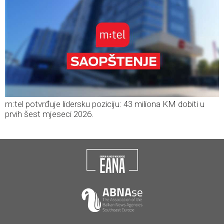
m:tel potvrđuje lidersku poziciju: 43 miliona KM dobiti u
prvih šest mjeseci 2026.