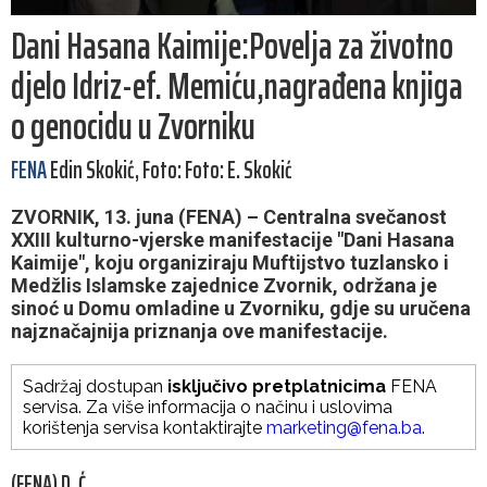
Dani Hasana Kaimije:Povelja za životno
djelo Idriz-ef. Memiću,nagrađena knjiga
o genocidu u Zvorniku
FENA
Edin Skokić, Foto: Foto: E. Skokić
ZVORNIK, 13. juna (FENA) – Centralna svečanost
XXIII kulturno-vjerske manifestacije "Dani Hasana
Kaimije", koju organiziraju Muftijstvo tuzlansko i
Medžlis Islamske zajednice Zvornik, održana je
sinoć u Domu omladine u Zvorniku, gdje su uručena
najznačajnija priznanja ove manifestacije.
Sadržaj dostupan
isključivo pretplatnicima
FENA
servisa. Za više informacija o načinu i uslovima
korištenja servisa kontaktirajte
marketing@fena.ba
.
(FENA) D. Ć.