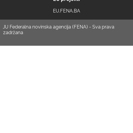
EU.FENA.BA
JU Federalna novinska agencija (FENA) - Sva prava
zadržana