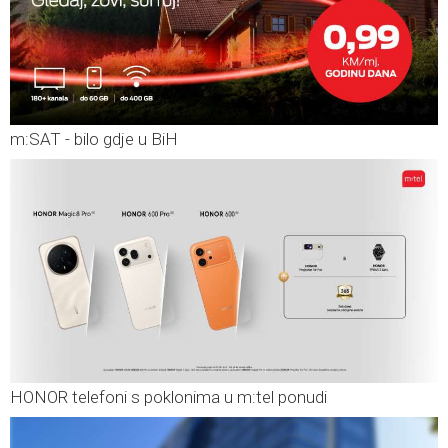
m:SAT - bilo gdje u BiH
HONOR telefoni s poklonima u m:tel ponudi