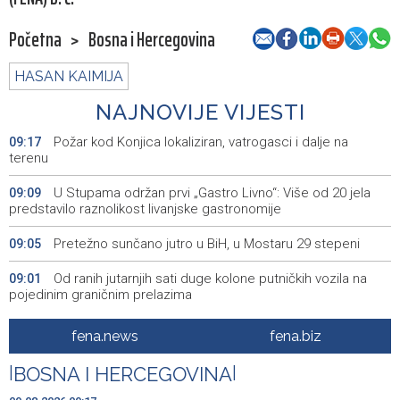
Početna
>
Bosna i Hercegovina
HASAN KAIMIJA
NAJNOVIJE VIJESTI
Požar kod Konjica lokaliziran, vatrogasci i dalje na
09:17
terenu
U Stupama održan prvi „Gastro Livno“: Više od 20 jela
09:09
predstavilo raznolikost livanjske gastronomije
Pretežno sunčano jutro u BiH, u Mostaru 29 stepeni
09:05
Od ranih jutarnjih sati duge kolone putničkih vozila na
09:01
pojedinim graničnim prelazima
Blidinje sve privlačnije ljetno odredište, turizam raste uz
09:00
fena.news
fena.biz
izazove očuvanja prirode
|
BOSNA I HERCEGOVINA
|
Najave događaja za 9. 8. 2026. godine (nedjelja)
08:55