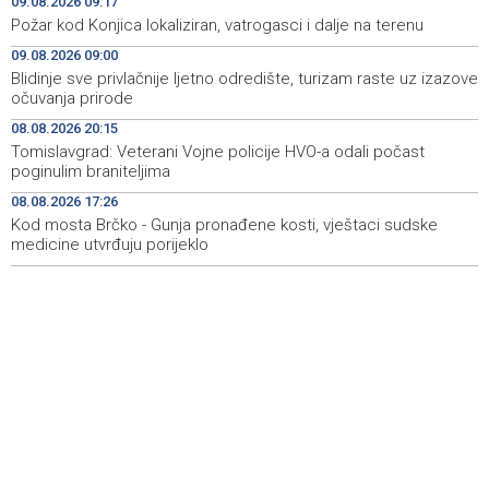
09.08.2026 09:17
Nova slikovnica Anite Lovrić djecu kroz ilustracije uvodi
08:30
Požar kod Konjica lokaliziran, vatrogasci i dalje na terenu
u radosna otajstva krunice
09.08.2026 09:00
Blidinje sve privlačnije ljetno odredište, turizam raste uz izazove
HZHM: U sudaru vlakova zbrinute 24 ozlijeđene osobe,
20:31
očuvanja prirode
12 zadržano na liječenju
08.08.2026 20:15
Metković: Na Maratonu lađa se natječe 31 ekipa
20:22
Tomislavgrad: Veterani Vojne policije HVO-a odali počast
poginulim braniteljima
Tomislavgrad: Veterani Vojne policije HVO-a odali
20:15
08.08.2026 17:26
počast poginulim braniteljima
Kod mosta Brčko - Gunja pronađene kosti, vještaci sudske
medicine utvrđuju porijeklo