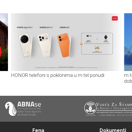
HONOR telefoni s poklonima u m:tel ponudi
m:t
dob
Fena
Dokumenti