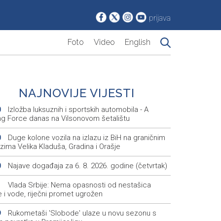
prijava
Foto
Video
English
NAJNOVIJE VIJESTI
Izložba luksuznih i sportskih automobila - A
0
ing Force danas na Vilsonovom šetalištu
Duge kolone vozila na izlazu iz BiH na graničnim
0
zima Velika Kladuša, Gradina i Orašje
Najave događaja za 6. 8. 2026. godine (četvrtak)
0
Vlada Srbije: Nema opasnosti od nestašica
1
e i vode, riječni promet ugrožen
Rukometaši 'Slobode' ulaze u novu sezonu s
9