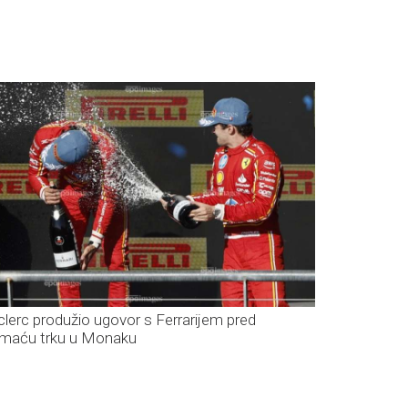
clerc produžio ugovor s Ferrarijem pred
maću trku u Monaku