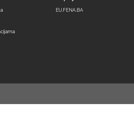
ta
EU.FENA.BA
acijama
a