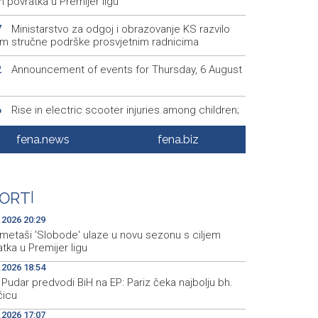
m povratka u Premijer ligu
Ministarstvo za odgoj i obrazovanje KS razvilo
7
em stručne podrške prosvjetnim radnicima
Announcement of events for Thursday, 6 August
2
Rise in electric scooter injuries among children;
6
š: Head and facial injuries most common
fena.news
fena.biz
Ministarstvo saobraćaja KS: Uskoro javna
5
vka za obnovu mosta u ulici Ive Andrića
Pomozi.ba pomaže Gazi - Od početka 2026.
5
ORT
|
eljeno 40.000 toplih obroka, u augustu nove
nosti
.2026 20:29
metaši 'Slobode' ulaze u novu sezonu s ciljem
tka u Premijer ligu
.2026 18:54
Pudar predvodi BiH na EP: Pariz čeka najbolju bh.
čicu
.2026 17:07