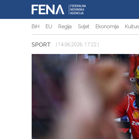
BiH
EU
Regija
Svijet
Ekonomija
Kultur
SPORT
| 14.06.2026. 17:22 |