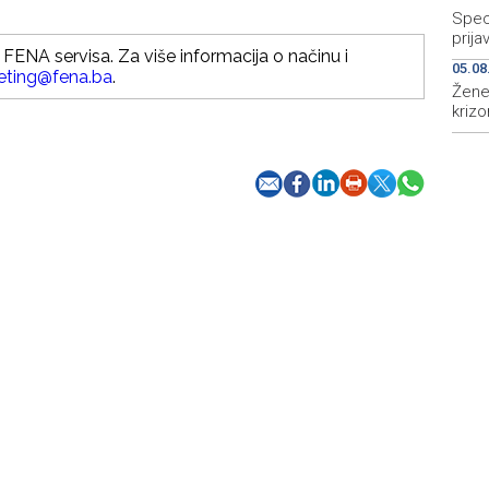
Speci
prija
FENA servisa. Za više informacija o načinu i
05.08
eting@fena.ba
.
Žene
krizo