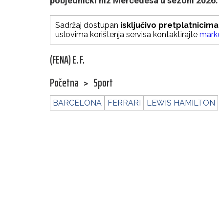
pobjednički niz Mercedesa u sezoni 2026.
Sadržaj dostupan
isključivo pretplatnicima
uslovima korištenja servisa kontaktirajte
mark
(FENA) E. F.
Početna
>
Sport
BARCELONA
FERRARI
LEWIS HAMILTON