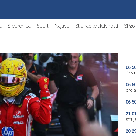
a
Srebrenica
Sport
Najave
Stranačke aktivnosti
SP26
06:5
Driv
06:5
prela
06:5
21:0
struj
20:2