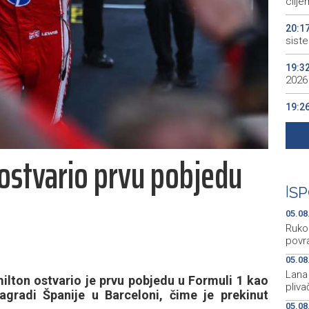
cilje
20:1
sist
19:3
2026
19:2
Bilo
19:2
 ostvario prvu pobjedu
naba
19:1
|
SP
podij
aktiv
05.08
Ruko
povra
05.08
Lana 
lton ostvario je prvu pobjedu u Formuli 1 kao
pliva
agradi Španije u Barceloni, čime je prekinut
05.08