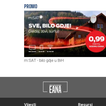
PROMO
m:SAT - bilo gdje u BiH
Vijesti
Resursi