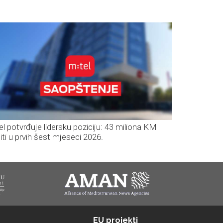
el potvrđuje lidersku poziciju: 43 miliona KM
iti u prvih šest mjeseci 2026.
EU projekti