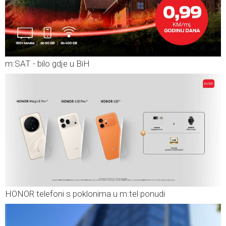
m:SAT - bilo gdje u BiH
HONOR telefoni s poklonima u m:tel ponudi