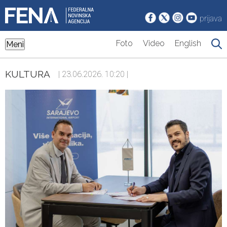
prijava
Foto
Video
English
Meni
KULTURA
| 23.06.2026. 10:20 |