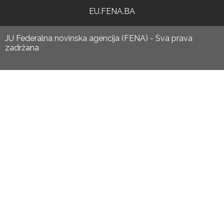
EU.FENA.BA
JU Federalna novinska agencija (FENA) - Sva prava
zadržana