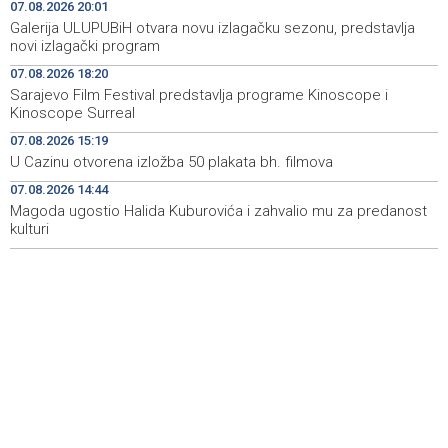
07.08.2026 20:01
Najave događaja za 8. 8. 2026. godine (subota)
19:00
Galerija ULUPUBiH otvara novu izlagačku sezonu, predstavlja
novi izlagački program
Fire breaks out across more than 40 hectares in Grude,
18:58
07.08.2026 18:20
firefighters and Air Tractors on the ground
Sarajevo Film Festival predstavlja programe Kinoscope i
Kinoscope Surreal
Zelenski doputovao u Beograd, sutra sastanak s
18:55
Vučićem
07.08.2026 15:19
U Cazinu otvorena izložba 50 plakata bh. filmova
Second Air Tractor joins firefighting efforts in Konjic,
18:32
07.08.2026 14:44
third expected on Saturday
Magoda ugostio Halida Kuburovića i zahvalio mu za predanost
kulturi