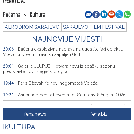
(FENA) L. A.
Početna
>
Kultura
AERODROM SARAJEVO
SARAJEVO FILM FESTIVAL
NAJNOVIJE VIJESTI
Bačena eksplozivna naprava na ugostiteljski objekt u
20:06
Vitezu, u Novom Travniku zapaljen Golf
Galerija ULUPUBiH otvara novu izlagačku sezonu,
20:01
predstavlja novi izlagački program
Faris Dževahirić novi nogometaš Veleža
19:44
Announcement of events for Saturday, 8 August 2026
19:21
Rudari Milanovića ubijedili da ode kući, Memčić se već
19:10
ponovo vratio u jamu 'Raspotočje'
fena.news
fena.biz
Sarajevo Film Festival presents Kinoscope and
19:03
|
KULTURA
|
Kinoscope Surreal programs