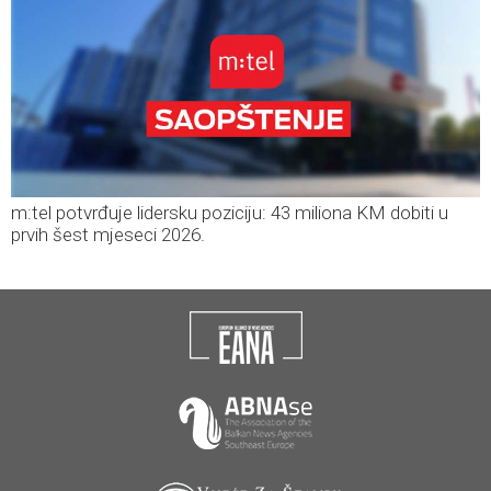
m:tel potvrđuje lidersku poziciju: 43 miliona KM dobiti u
prvih šest mjeseci 2026.