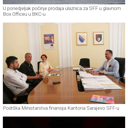
U ponedjeljak počinje prodaja ulaznica za SFF u glavnom
Box Officeu u BKC-u
Podrška Ministarstva finansija Kantona Sarajevo SFF-u