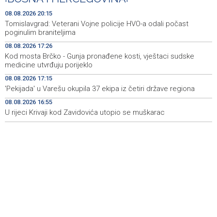
zatvoren dok SAD ne ispuni zahtjeve Teherana
08.08.2026 20:15
Iran 'vrlo blizu' dogovora s Omanom o novoj Hormuškoj
18:09
Tomislavgrad: Veterani Vojne policije HVO-a odali počast
brodskoj ruti
poginulim braniteljima
08.08.2026 17:26
Koncertom Marije Šerifović večeras se zatvara
18:05
Kod mosta Brčko - Gunja pronađene kosti, vještaci sudske
manifestacija 'Dani dijaspore Travnik 2026'
medicine utvrđuju porijeklo
Kod mosta Brčko - Gunja pronađene kosti, vještaci
17:26
08.08.2026 17:15
sudske medicine utvrđuju porijeklo
'Pekijada' u Varešu okupila 37 ekipa iz četiri države regiona
08.08.2026 16:55
'Pekijada' u Varešu okupila 37 ekipa iz četiri države
17:15
regiona
U rijeci Krivaji kod Zavidovića utopio se muškarac