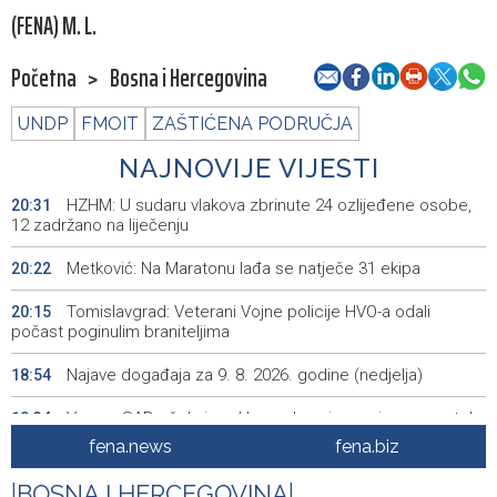
(FENA) M. L.
Početna
>
Bosna i Hercegovina
UNDP
FMOIT
ZAŠTIĆENA PODRUČJA
NAJNOVIJE VIJESTI
HZHM: U sudaru vlakova zbrinute 24 ozlijeđene osobe,
20:31
12 zadržano na liječenju
Metković: Na Maratonu lađa se natječe 31 ekipa
20:22
Tomislavgrad: Veterani Vojne policije HVO-a odali
20:15
počast poginulim braniteljima
Najave događaja za 9. 8. 2026. godine (nedjelja)
18:54
Vance: SAD očekuje od Irana da osigura siguran protok
18:34
nafte kroz Hormuški moreuz
fena.news
fena.biz
Iranski šef sigurnosti: Hormuški moreuz će ostati
18:21
|
BOSNA I HERCEGOVINA
|