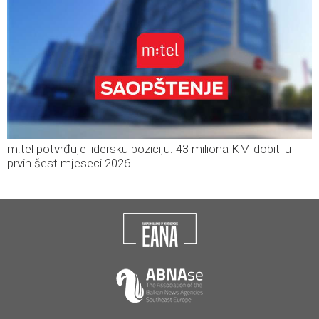
m:tel potvrđuje lidersku poziciju: 43 miliona KM dobiti u
prvih šest mjeseci 2026.