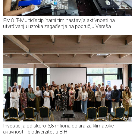
FMOIT-Multidisciplinarni tim nastavlja aktivnosti na
utvrđivanju uzroka zagađenja na području Vareša
Investicija od skoro 5,8 miliona dolara za klimatske
aktivnosti i biodiverzitet u BiH