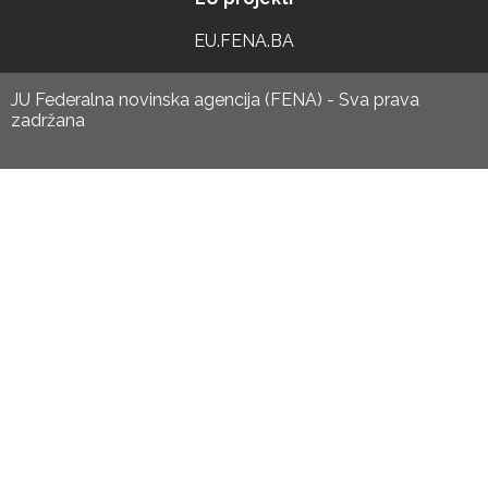
EU.FENA.BA
JU Federalna novinska agencija (FENA) - Sva prava
zadržana