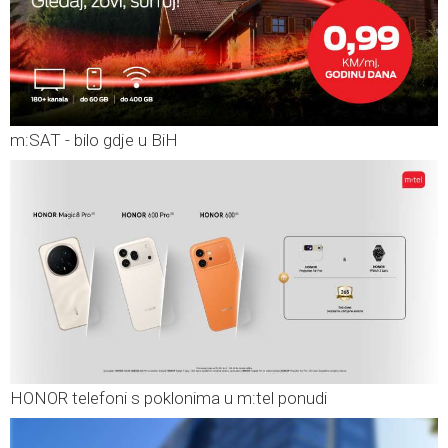
m:SAT - bilo gdje u BiH
HONOR telefoni s poklonima u m:tel ponudi