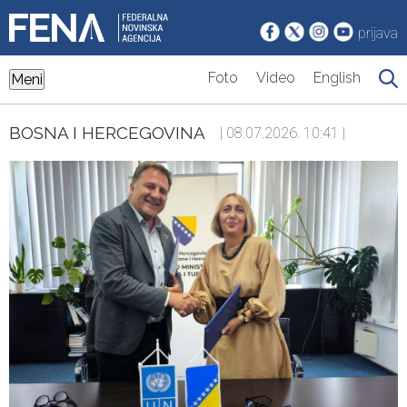
prijava
Foto
Video
English
Meni
BOSNA I HERCEGOVINA
| 08.07.2026. 10:41 |