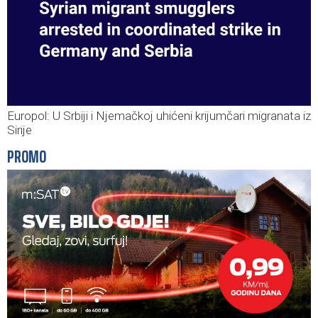
Europol: U Srbiji i Njemačkoj uhićeni krijumčari migranata iz
Sirije
PROMO