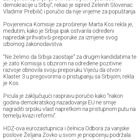
demokracije u Srbiji", rekao je ispred Zelenih Slovenac
Vladimir Prebilič i poručio da nije vrijeme za popuštanja.
Povjerenica Komisije za proširenje Marta Kos rekla je,
međutim, kako je Srbija ipak ostvarila određeni
napredak prihvativši preporuke za izmjene svog
izbornog zakonodavstva.
"Ne želimo da Srbija zaostaje" za drugim kandidatima te
je zato Komisija s obzirom na određene pozitivne
razvoje obnovila svoju preporuku Vijeću da otvori
Klaster 3 u pregovorima o pristupanju sa Srbijom, rekla
je Kos.
Picula je zaključujući raspravu poručio kako "nakon
godina demokratskog nazadovanja EU ne smije
nagraditi srpsku vlast napretkom na pristupnom putu na
temelju kvazi reformi".
HDZ-ova eurozastupnica i čelnica Odbora za vanjske
poslove Željana Zovko u svom je priopćenju podržala