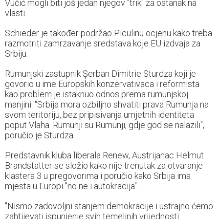
Vučić mogli biti još jedan njegov "trik" za ostanak na
vlasti.
Schieder je također podržao Piculinu ocjenu kako treba
razmotriti zamrzavanje sredstava koje EU izdvaja za
Srbiju.
Rumunjski zastupnik Şerban Dimitrie Sturdza koji je
govorio u ime Europskih konzervativaca i reformista
kao problem je istaknuo odnos prema rumunjskoj
manjini. "Srbija mora ozbiljno shvatiti prava Rumunja na
svom teritoriju, bez pripisivanja umjetnih identiteta
poput Vlaha. Rumunji su Rumunji, gdje god se nalazili",
poručio je Sturdza.
Predstavnik kluba liberala Renew, Austrijanac Helmut
Brandstatter se složio kako nije trenutak za otvaranje
klastera 3 u pregovorima i poručio kako Srbija ima
mjesta u Europi "no ne i autokracija".
"Nismo zadovoljni stanjem demokracije i ustrajno ćemo
zahtijevati ispunjenje svih temeljnih vrijednosti