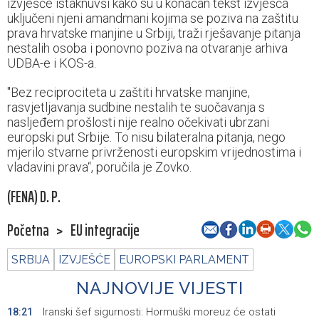
izvješće istaknuvši kako su u konačan tekst izvješća
uključeni njeni amandmani kojima se poziva na zaštitu
prava hrvatske manjine u Srbiji, traži rješavanje pitanja
nestalih osoba i ponovno poziva na otvaranje arhiva
UDBA-e i KOS-a.
"Bez reciprociteta u zaštiti hrvatske manjine,
rasvjetljavanja sudbine nestalih te suočavanja s
nasljeđem prošlosti nije realno očekivati ubrzani
europski put Srbije. To nisu bilateralna pitanja, nego
mjerilo stvarne privrženosti europskim vrijednostima i
vladavini prava“, poručila je Zovko.
(FENA) D. P.
Početna
>
EU integracije
SRBIJA
IZVJEŠĆE
EUROPSKI PARLAMENT
NAJNOVIJE VIJESTI
Iranski šef sigurnosti: Hormuški moreuz će ostati
18:21