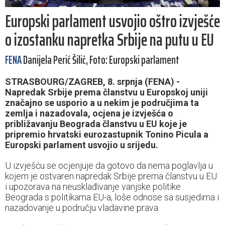
Europski parlament usvojio oštro izvješće
o izostanku napretka Srbije na putu u EU
FENA
Danijela Perić Šilić, Foto: Europski parlament
STRASBOURG/ZAGREB, 8. srpnja (FENA) -
Napredak Srbije prema članstvu u Europskoj uniji
značajno se usporio a u nekim je područjima ta
zemlja i nazadovala, ocjena je izvješća o
približavanju Beograda članstvu u EU koje je
pripremio hrvatski eurozastupnik Tonino Picula a
Europski parlament usvojio u srijedu.
U izvješću se ocjenjuje da gotovo da nema poglavlja u
kojem je ostvaren napredak Srbije prema članstvu u EU
i upozorava na neusklađivanje vanjske politike
Beograda s politikama EU-a, loše odnose sa susjedima i
nazadovanje u području vladavine prava.