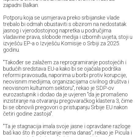
zapadni Balkan.
Potporu koja se usmjerava preko srbijanske vlade
trebalo bi odmah obustaviti s obzirom na nedostatak
jasnog i vjerodostojnog napretka u područjima
vladavine prava, slobode medija i izbornih uvjeta, stoji u
izvješću EP-a o Izvješću Komisije o Srbiji za 2025.
godinu.
"Također se zalažem za reprogramiranje postojećih i
budućih sredstava EU-a kako bi se ojačala podrška
reformi pravosuđa, naporima u borbi protiv korupcije,
neovisnim medijima, organizacijama civilnog društva i
neovisnom kulturnom sektoru", rekao je SDP-ov
eurozastupnik i dodao da je uvjeren "da je promašeno
inzistiranje na otvaranju pregovaračkog klastera 3, čime
bi se obnovili pregovori o pristupanju Srbije EU nakon
četiri godine zastoja".
"Ta je stagnacija imala svoje jasne i opravdane razloge
baš kao što ih pokretanje nema danas", rekao je Picula i