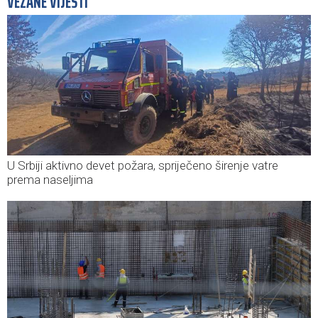
VEZANE VIJESTI
U Srbiji aktivno devet požara, spriječeno širenje vatre
prema naseljima