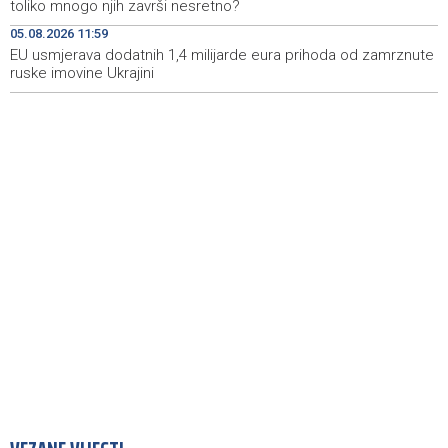
toliko mnogo njih završi nesretno?
Požar kod Konjica i dalje aktivan, stanje bolje nego
15:37
05.08.2026 11:59
jutros
EU usmjerava dodatnih 1,4 milijarde eura prihoda od zamrznute
ruske imovine Ukrajini