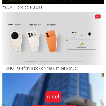
m:SAT - bilo gdje u BiH
HONOR telefoni s poklonima u m:tel ponudi