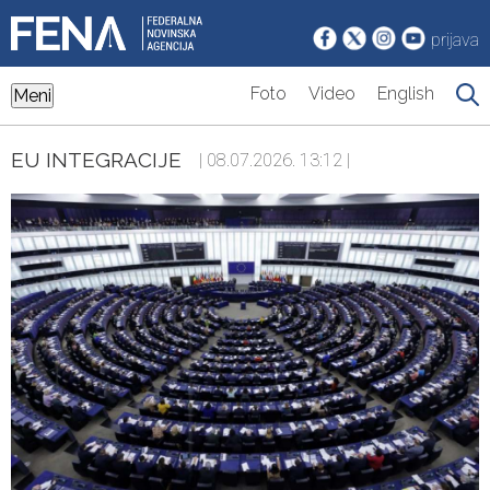
prijava
Foto
Video
English
Meni
EU INTEGRACIJE
| 08.07.2026. 13:12 |