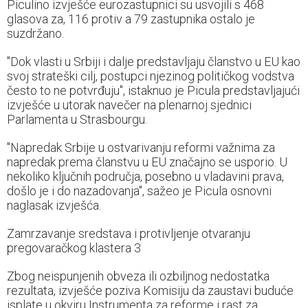
Piculino izvješće eurozastupnici su usvojili s 468
glasova za, 116 protiv a 79 zastupnika ostalo je
suzdržano.
"Dok vlasti u Srbiji i dalje predstavljaju članstvo u EU kao
svoj strateški cilj, postupci njezinog političkog vodstva
često to ne potvrđuju", istaknuo je Picula predstavljajući
izvješće u utorak navečer na plenarnoj sjednici
Parlamenta u Strasbourgu.
"Napredak Srbije u ostvarivanju reformi važnima za
napredak prema članstvu u EU značajno se usporio. U
nekoliko ključnih područja, posebno u vladavini prava,
došlo je i do nazadovanja", sažeo je Picula osnovni
naglasak izvješća.
Zamrzavanje sredstava i protivljenje otvaranju
pregovaračkog klastera 3
Zbog neispunjenih obveza ili ozbiljnog nedostatka
rezultata, izvješće poziva Komisiju da zaustavi buduće
isplate u okviru Instrumenta za reforme i rast za