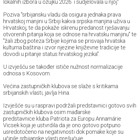
lokalnih izbora u ožujku 2026. i sudjelovala u njoj"
Poziva "srbijansku vladu da osigura jednaka prava
hrvatskoj manjini u Srbiji kakva srpska manjina uživa u
Hrvatskoj, te da pokaže iskrenu predanost rješavanju
otvorenih pitanja koja se odnose na hrvatsku manjinu" te
"žali zbog poteza Srbije kojima se prisvaja hrvatska
kulturna baština i izvor njezine književne tradicije te
dovodi u pitanje status hrvatskog jezika".
U izvješću se također ističe nužnost normalizacije
odnosa s Kosovom.
Većina zastupničkih klubova se slaže s kritikama
srbijanskih vlasti, javlja Hina.
Izvješće su u raspravi podržali predstavnici gotovo svih
zastupničkih klubova osim mađarske
predstavnice kluba Patriota za Europu Annamárie
Vicsek koja je ustvrdila da je ono gotovo potpuno
usredotočeno na negativnosti dok pomake koje su
učinile srbijanske vlasti prešućuje.