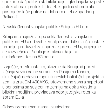
upozorio da "politika stabilokracije i gledanja kroz prste
autokratima u proteklih desetak godina stimulirala
postojeće loše prilike na dobrom dijelu Zapadnog
Balkana".
Neusklađenost vanjske politike Srbije s EU-om
Srbija ima najnižu stopu usklađenosti s vanjskom
politikom EU-a od svih zemalja kandidatkinja, što ostaje
temeljni preduvjet za napredak prema EU-u, ocjenjuje
se u izvješću a Picula je istaknuo da je ta
usklađenost tek na 63 posto.
Izvješće, među ostalim, ukazuje da Beograd pored
jačanja veza i vojne suradnje s Rusijom i Kinom,
uključujući nedavnu kupnju kineskih balističkih projektila
zemlja-zrak CM-400AKG, istovremeno stvara napetosti
u odnosima sa susjednim zemljama dok u vlastima
bliskim medijima prevladava neprijateljska retorika
spram EU-a.
Odnos prema manjinama i susjedima