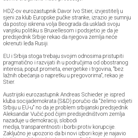
HDZ-ov eurozastupnik Davor Ivo Stier, izvjestitelj u
sjeni za klub Europske pučke stranke, izrazio je sumnju
da postoji iskrena volja Beograda da uskladi svoju
vanjsku politiku s Bruxellesom i podsjetio je da je
predsjednik Srbije rekao da njegova zemlja neće
okrenuti leđa Rusiji.
EU i Srbija stoga trebaju svojim odnosima pristupiti
pragmatično i razvijati ih u područjima od obostranog
interesa, poput prometa, energetike i trgovina, "bez
lažnih obećanja o napretku u pregovorima", rekao je
Stier.
Austrijski eurozastupnik Andreas Schieder je ispred
kluba socijademokrata (S&D) poručio da "želimo vidjeti
Srbiju u EU-u" no da je problem srbijanski predsjednik
Aleksandar Vučić pod čijim predsjedništvom zemlja
nazaduje u demokraciji, slobodi
medija, transparentnosti i borbi protiv korupcije.
Zaključno je upozorio da bi novi izbori koje je najavio