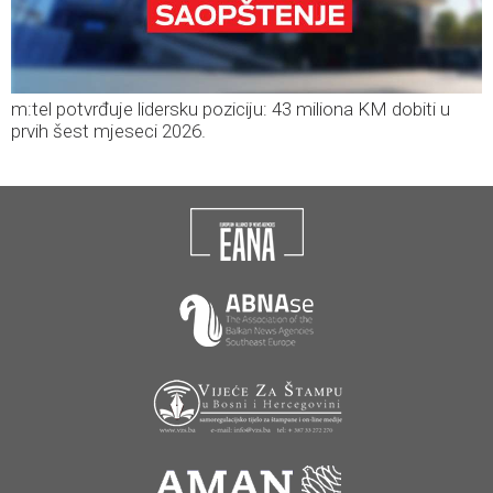
m:tel potvrđuje lidersku poziciju: 43 miliona KM dobiti u
prvih šest mjeseci 2026.