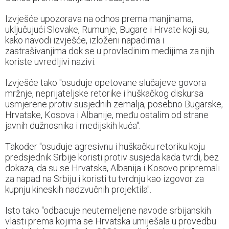
Izvješće upozorava na odnos prema manjinama,
uključujući Slovake, Rumunje, Bugare i Hrvate koji su,
kako navodi izvješće, izloženi napadima i
zastrašivanjima dok se u provladinim medijima za njih
koriste uvredljivi nazivi.
Izvješće tako "osuđuje opetovane slučajeve govora
mržnje, neprijateljske retorike i huškačkog diskursa
usmjerene protiv susjednih zemalja, posebno Bugarske,
Hrvatske, Kosova i Albanije, među ostalim od strane
javnih dužnosnika i medijskih kuća".
Također "osuđuje agresivnu i huškačku retoriku koju
predsjednik Srbije koristi protiv susjeda kada tvrdi, bez
dokaza, da su se Hrvatska, Albanija i Kosovo pripremali
za napad na Srbiju i koristi tu tvrdnju kao izgovor za
kupnju kineskih nadzvučnih projektila".
Isto tako "odbacuje neutemeljene navode srbijanskih
vlasti prema kojima se Hrvatska umiješala u provedbu