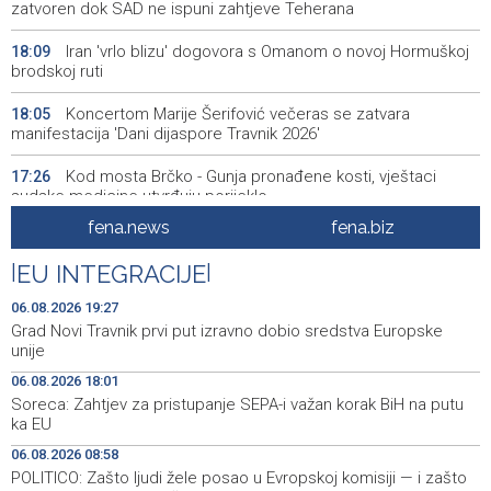
zatvoren dok SAD ne ispuni zahtjeve Teherana
Iran 'vrlo blizu' dogovora s Omanom o novoj Hormuškoj
18:09
brodskoj ruti
Koncertom Marije Šerifović večeras se zatvara
18:05
manifestacija 'Dani dijaspore Travnik 2026'
Kod mosta Brčko - Gunja pronađene kosti, vještaci
17:26
sudske medicine utvrđuju porijeklo
fena.news
fena.biz
'Pekijada' u Varešu okupila 37 ekipa iz četiri države
17:15
regiona
|
EU INTEGRACIJE
|
U rijeci Krivaji kod Zavidovića utopio se muškarac
16:55
06.08.2026 19:27
Grad Novi Travnik prvi put izravno dobio sredstva Europske
Otvorena džamija u Milatkovićima kod Čajniča
16:08
unije
06.08.2026 18:01
Zmajice se okupile u Mostaru: Reprezentacija BiH kreće
15:55
Soreca: Zahtjev za pristupanje SEPA-i važan korak BiH na putu
po novu mediteransku priču
ka EU
SFF - Specijalna predfestivalska projekcija restauriranog
15:55
06.08.2026 08:58
filma 'Žena s krajolikom' Ivice Matića
POLITICO: Zašto ljudi žele posao u Evropskoj komisiji — i zašto