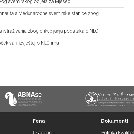
vog svemirskog odijela za Mjesec
ronauta s Međunarodne svemirske stanice zbog
 istraživanja zbog prikupljanja podataka o NLO
ekivani izvještaj o NLO-ima
Fena
Dokumenti
O agenciji
Politika kvalite