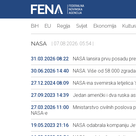
BiH
EU
Regija
Svijet
Ekonomija
Kultur
NASA
| 07.08.2026. 05:54 |
31.03.2026 08:22
NASA lansira prvu posadu pr
30.06.2026 14:40
NASA: Više od 58.000 zgrada u
27.12.2024 08:09
NASA-ina svemirska letjelica '
27.09.2023 14:39
Jedan američki i dva ruska ast
27.03.2026 11:00
Ministarstvo civilnih poslova 
NASA-e
19.05.2023 21:16
NASA odabrala kompaniju Jeffa