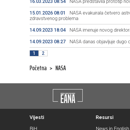
16.03.2023 08:54
NASA predstavila prototip no
15.01.2026 08:01
NASA evakuirala četvero ast
zdravstvenog problema
14.09.2023 18:04
NASA imenuje novog direktora
14.09.2023 08:27
NASA danas objavljuje dugo oč
1
2
Početna
>
NASA
Vijesti
Resursi
BiH
News in English