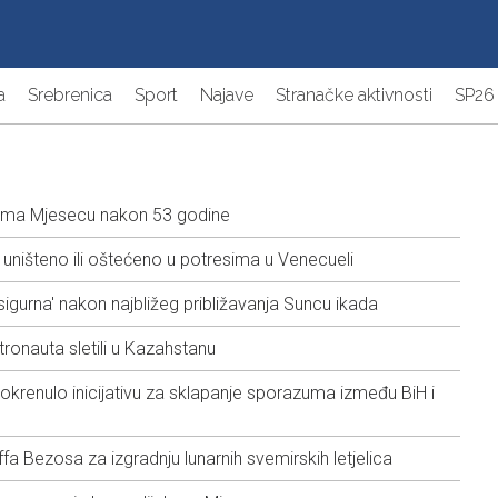
a
Srebrenica
Sport
Najave
Stranačke aktivnosti
SP26
ema Mjesecu nakon 53 godine
ništeno ili oštećeno u potresima u Venecueli
sigurna' nakon najbližeg približavanja Suncu ikada
ronauta sletili u Kazahstanu
pokrenulo inicijativu za sklapanje sporazuma između BiH i
 Bezosa za izgradnju lunarnih svemirskih letjelica