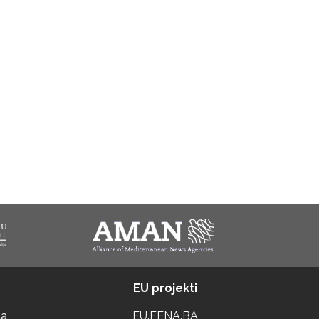
EU projekti
ta
EU.FENA.BA