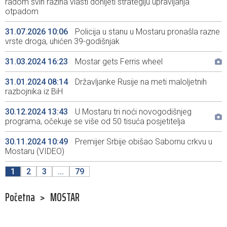
radom svih razina vlasti donijeti strategiju upravljanja
otpadom
31.07.2026 10:06
Policija u stanu u Mostaru pronašla razne
vrste droga, uhićen 39-godišnjak
31.03.2024 16:23
Mostar gets Ferris wheel
31.01.2024 08:14
Državljanke Rusije na meti maloljetnih
razbojnika iz BiH
30.12.2024 13:43
U Mostaru tri noći novogodišnjeg
programa, očekuje se više od 50 tisuća posjetitelja
30.11.2024 10:49
Premijer Srbije obišao Sabornu crkvu u
Mostaru (VIDEO)
1
2
3
...
79
Početna
>
MOSTAR