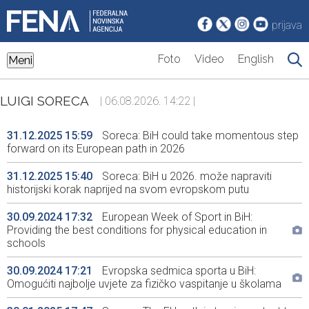
prijava
Foto
Video
English
Meni
LUIGI SORECA
| 06.08.2026. 14:22 |
31.12.2025 15:59
Soreca: BiH could take momentous step
forward on its European path in 2026
31.12.2025 15:40
Soreca: BiH u 2026. može napraviti
historijski korak naprijed na svom evropskom putu
30.09.2024 17:32
European Week of Sport in BiH:
Providing the best conditions for physical education in
schools
30.09.2024 17:21
Evropska sedmica sporta u BiH:
Omogućiti najbolje uvjete za fizičko vaspitanje u školama