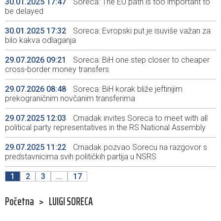
30.01.2025 17:47
Soreca: The EU path is too important to
be delayed
30.01.2025 17:32
Soreca: Evropski put je isuviše važan za
bilo kakva odlaganja
29.07.2026 09:21
Soreca: BiH one step closer to cheaper
cross-border money transfers
29.07.2026 08:48
Soreca: BiH korak bliže jeftinijim
prekograničnim novčanim transferima
29.07.2025 12:03
Crnadak invites Soreca to meet with all
political party representatives in the RS National Assembly
29.07.2025 11:22
Crnadak pozvao Sorecu na razgovor s
predstavnicima svih političkih partija u NSRS
1
2
3
...
17
Početna
>
LUIGI SORECA